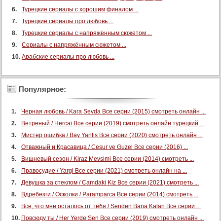
Турецкие сериалы с хорошим финалом ...
Турецкие сериалы про любовь ...
Турецкие сериалы с напряжённым сюжетом ...
Сериалы с напряжённым сюжетом ...
Арабские сериалы про любовь ...
Популярное:
Черная любовь / Kara Sevda Все серии (2015) смотреть онлайн ...
Ветреный / Hercai Все серии (2019) смотреть онлайн турецкий ...
Мистер ошибка / Bay Yanlis Все серии (2020) смотреть онлайн ...
Отважный и Красавица / Cesur ve Guzel Все серии (2016) ...
Вишневый сезон / Kiraz Mevsimi Все серии (2014) смотреть ...
Правосудие / Yargi Все серии (2021) смотреть онлайн на ...
Девушка за стеклом / Camdaki Kiz Все серии (2021) смотреть ...
Вдребезги / Осколки / Paramparca Все серии (2014) смотреть ...
Все, что мне осталось от тебя / Senden Bana Kalan Все серии ...
Повсюду ты / Her Yerde Sen Все серии (2019) смотреть онлайн ...