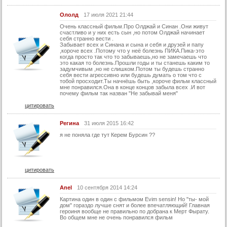
Ололд
17 июля 2021 21:44
Очень классный фильм.Про Олджай и Синан .Они живут
счастливо и у них есть сын ,но потом Олджай начинает
себя странно вести .
Забывает всех и Синана и сына и себя и друзей и папу
,короче всех .Потому что у неё болезнь ПИКА.Пика-это
когда просто так что то забываешь,но не замечаешь что
это какая то болезнь.Прошли годы и ты станешь каким то
задумчивым ,но не слишком.Потом ты будешь странно
себя вести агрессивно или будешь думать о том что с
тобой просходит.Ты начнёшь быть ,короче фильм классный
мне понравился.Она в конце концов забыла всех .И вот
почему фильм так назван "Не забывай меня"
цитировать
Регина
31 июля 2015 16:42
я не поняла где тут Керем Бурсин ??
цитировать
Anel
10 сентября 2014 14:24
Картина один в один с фильмом Evim sensin! Но "ты- мой
дом" гораздо лучше снят и более впечатляющий! Главная
героиня вообще не правильно по добрана к Мерт Фырату.
Во общем мне не очень понравился фильм