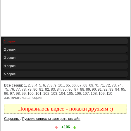
1 серия
2 серия
3 серия
4 серия
5 серия
6 серия
Все серии:
1, 2, 3, 4, 5, 6, 7, 8, 9, 10,.. 65, 66, 67, 68, 69,70, 71, 72, 73, 74,
75, 76, 77, 78, 79, 80, 81, 82, 83, 84, 85, 86, 87, 88, 89, 90, 91, 92, 93, 94, 95,
7 серия
96, 97, 98, 99, 100, 101, 102, 103, 104, 105, 106, 107, 108, 109, 110
заключительная серия.
8 серия
9 серия
Понравилось видео - покажи друзьям :)
10 серия
Сериалы
/
Русские сериалы смотреть онлайн
11 серия
+106