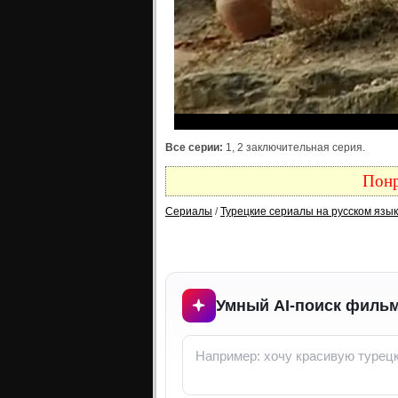
Все серии:
1, 2 заключительная серия.
Понр
Сериалы
/
Турецкие сериалы на русском язы
Умный AI-поиск фильм