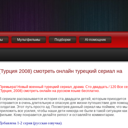
мы
Мультфильмы
Подборки
AI-помощник
(Турция 2008) смотреть онлайн турецкий сериал на
Премьера! Новый военный турецкий сериал, драма: Сто двадцать / 120 Все с
(Турция, 2008) смотреть онлайн на русском языке бесплатно.
В сериале рассказывается история ста двадцати детей, которым приходится
отправится в очень длительную и опасную для жизни путешествие для помо
солдатам. Этот путь просто ад. Посмотрев данный сериал мы поймем, что м
приложить все усилия, чтобы наши дети никогда не были в такой ситуации как 
фильме. Кому понравится делайте репост и оставляйте комментарии.
Добавлена 1-2 серия (русская озвучка).