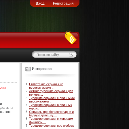
Вход
|
Регистрация
Интересное:
Египетские сериалы на
ерии
русском языке ...
Летние турецкие сериалы для
вечера ...
Турецкие сериалы с сильными
персонажами ...
щи
Турецкие сериалы о сильных
ы должны
героях ...
в этом
Сериалы про богатого парня и
бедную девушку ...
Турецкие сериалы с хорошим
финалом ...
Турецкие сериалы про любовь