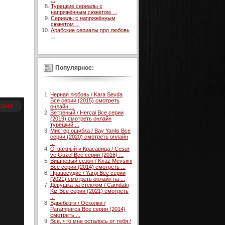
...
Турецкие сериалы с
напряжённым сюжетом ...
Сериалы с напряжённым
сюжетом ...
Арабские сериалы про любовь
...
Популярное:
Черная любовь / Kara Sevda
Все серии (2015) смотреть
серия
онлайн ...
Ветреный / Hercai Все серии
(2019) смотреть онлайн
турецкий ...
Мистер ошибка / Bay Yanlis Все
серии (2020) смотреть онлайн
...
Отважный и Красавица / Cesur
ve Guzel Все серии (2016) ...
Вишневый сезон / Kiraz Mevsimi
Все серии (2014) смотреть ...
Правосудие / Yargi Все серии
(2021) смотреть онлайн на ...
Девушка за стеклом / Camdaki
Kiz Все серии (2021) смотреть
...
Вдребезги / Осколки /
Paramparca Все серии (2014)
смотреть ...
Все, что мне осталось от тебя /