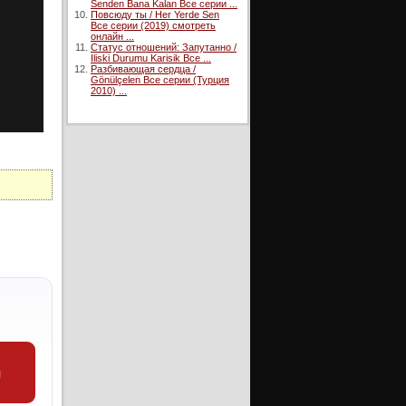
Senden Bana Kalan Все серии ...
Повсюду ты / Her Yerde Sen
Все серии (2019) смотреть
онлайн ...
Статус отношений: Запутанно /
Iliski Durumu Karisik Все ...
Разбивающая сердца /
Gönülçelen Все серии (Турция
2010) ...
и