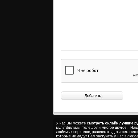
У нас Вы можете
смотреть онлайн лучшие ру
мультфильмы, телешоу и многое другое... На
любимых сериалов, развлекать детишек, вкл
которые не дадут Вам заскучать у Нас в любое