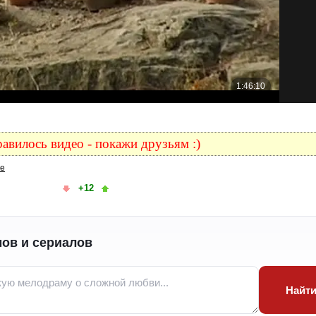
авилось видео - покажи друзьям :)
ке
+12
ов и сериалов
Найт