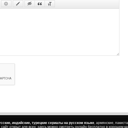
сские, индийские, турецкие сериалы на русском языке
, армянские, пакист
ш сайт открыт для всех: здесь можно смотреть онлайн бесплатно в хорошем к