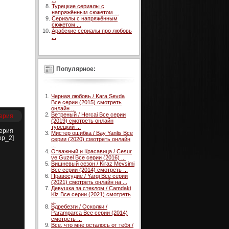
...
Турецкие сериалы с
напряжённым сюжетом ...
Сериалы с напряжённым
сюжетом ...
Арабские сериалы про любовь
...
Популярное:
Черная любовь / Kara Sevda
Все серии (2015) смотреть
онлайн ...
Ветреный / Hercai Все серии
серия
(2019) смотреть онлайн
турецкий ...
серия
Мистер ошибка / Bay Yanlis Все
ер_2]
серии (2020) смотреть онлайн
...
Отважный и Красавица / Cesur
ve Guzel Все серии (2016) ...
Вишневый сезон / Kiraz Mevsimi
Все серии (2014) смотреть ...
Правосудие / Yargi Все серии
(2021) смотреть онлайн на ...
Девушка за стеклом / Camdaki
Kiz Все серии (2021) смотреть
...
Вдребезги / Осколки /
Paramparca Все серии (2014)
смотреть ...
Все, что мне осталось от тебя /