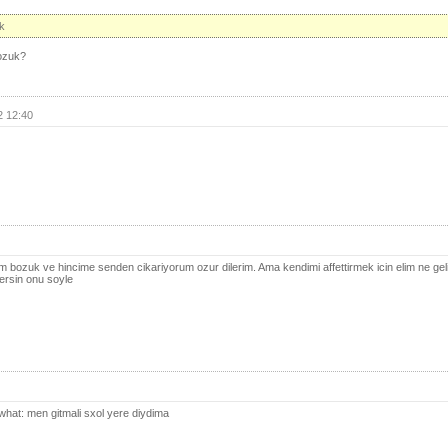
k
bozuk?
2 12:40
im bozuk ve hincime senden cikariyorum ozur dilerim. Ama kendimi affettirmek icin elim ne gel
ersin onu soyle
hat: men gitmali sxol yere diydima