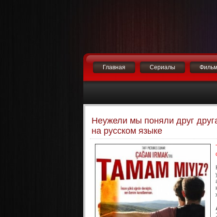
Главная
Сериалы
Филь
Неужели мы поняли друг друга
на русском языке