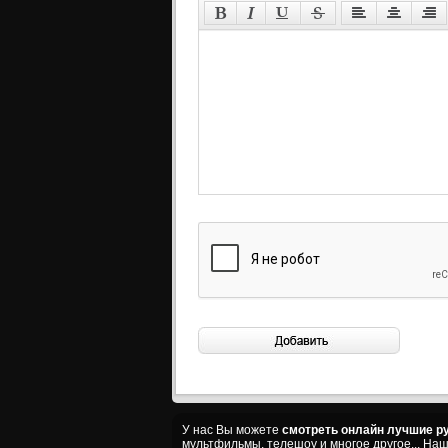
У нас Вы можете
смотреть онлайн лучшие ру
мультфильмы, телешоу и многое другое... На