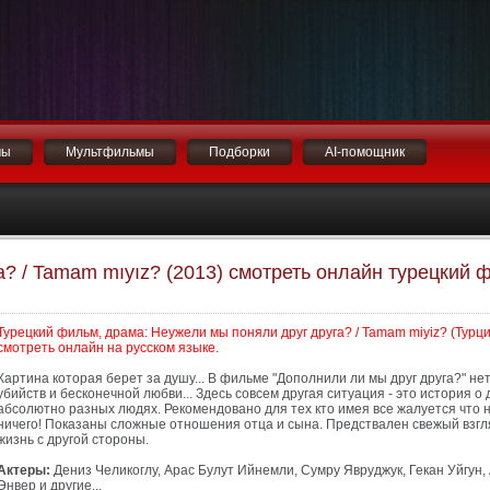
мы
Мультфильмы
Подборки
AI-помощник
? / Tamam mıyız? (2013) смотреть онлайн турецкий 
Турецкий фильм, драма: Неужели мы поняли друг друга? / Tamam miyiz? (Турци
смотреть онлайн на русском языке.
Картина которая берет за душу... В фильме "Дополнили ли мы друг друга?" не
убийств и бесконечной любви... Здесь совсем другая ситуация - это история о 
абсолютно разных людях. Рекомендовано для тех кто имея все жалуется что 
ничего! Показаны сложные отношения отца и сына. Предствален свежый взгл
жизнь с другой стороны.
Актеры:
Дениз Челикоглу, Арас Булут Ийнемли, Сумру Явруджук, Гекан Уйгун,
Энвер и другие...