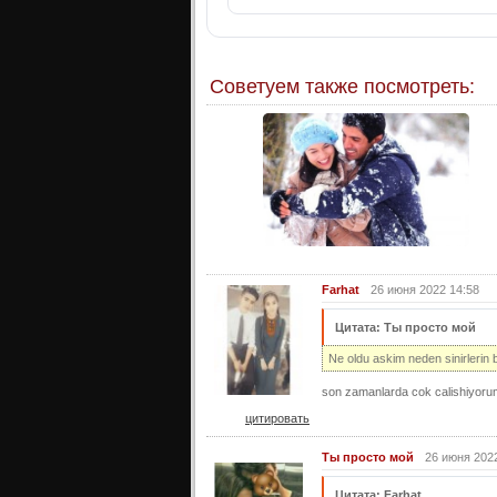
Советуем также посмотреть:
Farhat
26 июня 2022 14:58
Цитата: Ты просто мой
Ne oldu askim neden sinirlerin
son zamanlarda cok calishiyorum
цитировать
Ты просто мой
26 июня 202
Цитата: Farhat