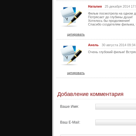
Наталия
25 декабря 2014 17:
Фильм посмотрела на одном д
Потрясает до глубины души!
Хотелось бы продолжения!
Спасибо создателям фильма, ч
цитировать
Анель
30 августа 2014 09:34
Очень глубокий фильм! Встря
цитировать
Добавление комментария
Ваше Имя:
Ваш E-Mail: