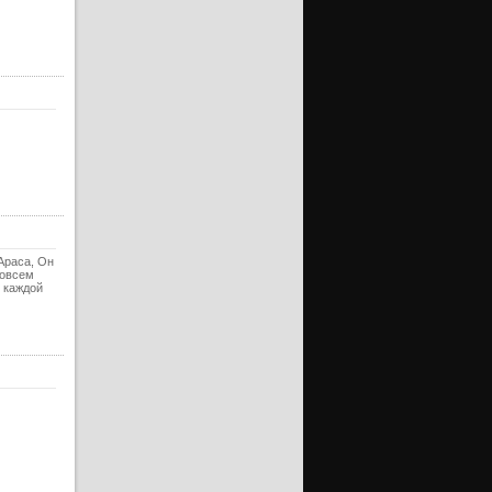
Араса, Он
совсем
, каждой