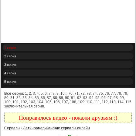
1 серия
2 серия
3 серия
4 серия
5 серия
6 серия
Все серии:
1, 2, 3, 4, 5, 6, 7, 8, 9, 10,.. 70, 71, 72, 73, 74, 75, 76, 77, 78, 79,
80, 81, 82, 83, 84, 85, 86, 87, 88, 89, 90, 91, 92, 93, 94, 95, 96, 97, 98, 99,
7 серия
100, 101, 102, 103, 104, 105, 106, 107, 108, 109, 110, 111, 112, 113, 114, 115
заключительная серия.
8 серия
9 серия
Понравилось видео - покажи друзьям :)
10 серия
Сериалы
/
Латиноамериканские сериалы онлайн
11 серия