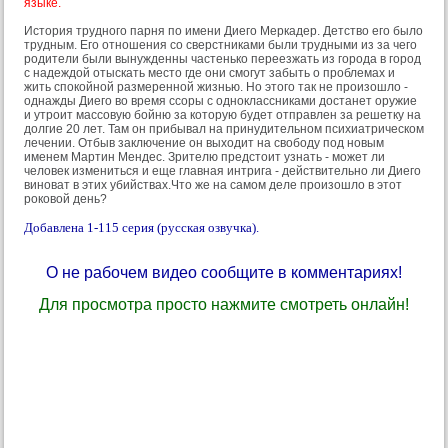
языке.
История трудного парня по имени Диего Меркадер. Детство его было
трудным. Его отношения со сверстниками были трудными из за чего
родители были вынужденны частенько переезжать из города в город
с надеждой отыскать место где они смогут забыть о проблемах и
жить спокойной размеренной жизнью. Но этого так не произошло -
однажды Диего во время ссоры с одноклассниками достанет оружие
и утроит массовую бойню за которую будет отправлен за решетку на
долгие 20 лет. Там он прибывал на принудительном психиатрическом
лечении. Отбыв заключение он выходит на свободу под новым
именем Мартин Мендес. Зрителю предстоит узнать - может ли
человек измениться и еще главная интрига - действительно ли Диего
виноват в этих убийствах.Что же на самом деле произошло в этот
роковой день?
Добавлена 1-115 серия (русская озвучка).
О не рабочем видео сообщите в комментариях!
Для просмотра просто нажмите смотреть онлайн!