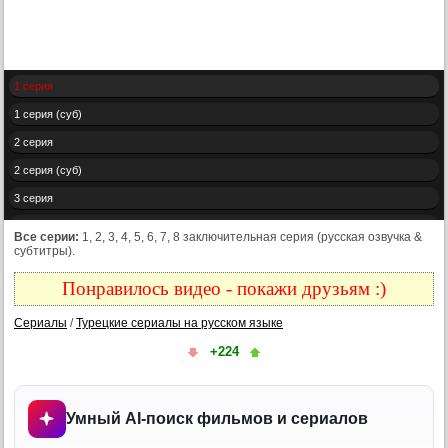
1 серия
1 серия (суб)
2 серия
2 серия (суб)
3 серия
3 серия (суб)
Все серии:
1, 2, 3, 4, 5, 6, 7, 8 заключительная серия (русская озвучка &
субтитры).
4 серия
4 серия (суб)
Понравилось видео - покажи друзьям :)
5 серия
Сериалы
/
Турецкие сериалы на русском языке
5 серия (суб)
+224
6 серия
6 серия (суб)
Умный AI-поиск фильмов и сериалов
7 серия