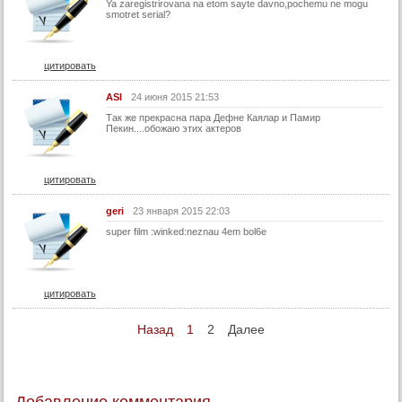
Ya zaregistrirovana na etom sayte davno,pochemu ne mogu
smotret serial?
цитировать
ASI
24 июня 2015 21:53
Так же прекрасна пара Дефне Каялар и Памир
Пекин....обожаю этих актеров
цитировать
geri
23 января 2015 22:03
super film :winked:neznau 4em bol6e
цитировать
Назад
1
2
Далее