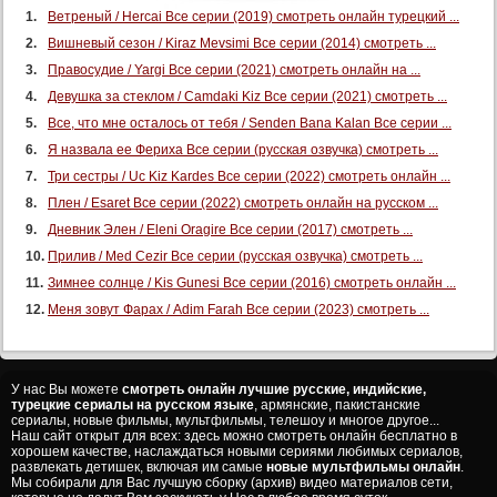
Ветреный / Hercai Все серии (2019) смотреть онлайн турецкий ...
Вишневый сезон / Kiraz Mevsimi Все серии (2014) смотреть ...
Правосудие / Yargi Все серии (2021) смотреть онлайн на ...
Девушка за стеклом / Camdaki Kiz Все серии (2021) смотреть ...
Все, что мне осталось от тебя / Senden Bana Kalan Все серии ...
Я назвала ее Фериха Все серии (русская озвучка) смотреть ...
Три сестры / Uc Kiz Kardes Все серии (2022) смотреть онлайн ...
Плен / Esaret Все серии (2022) смотреть онлайн на русском ...
Дневник Элен / Eleni Oragire Все серии (2017) смотреть ...
Прилив / Med Cezir Все серии (русская озвучка) смотреть ...
Зимнее солнце / Kis Gunesi Все серии (2016) смотреть онлайн ...
Меня зовут Фарах / Adim Farah Все серии (2023) смотреть ...
У нас Вы можете
смотреть онлайн лучшие русские, индийские,
турецкие сериалы на русском языке
, армянские, пакистанские
сериалы, новые фильмы, мультфильмы, телешоу и многое другое...
Наш сайт открыт для всех: здесь можно смотреть онлайн бесплатно в
хорошем качестве, наслаждаться новыми сериями любимых сериалов,
развлекать детишек, включая им самые
новые мультфильмы онлайн
.
Мы собирали для Вас лучшую сборку (архив) видео материалов сети,