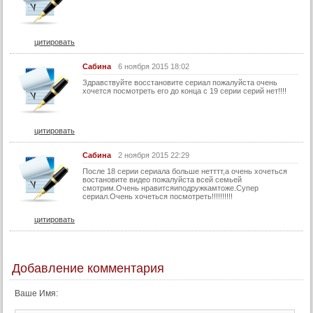
30 серия
30 серия (суб)
цитировать
31 серия
Сабина
6 ноября 2015 18:02
31 серия (суб)
Здравствуйте восстановите сериал пожалуйста очень
32 серия
хочется посмотреть его до конца с 19 серии серий нет!!!!
32 серия (суб)
33 серия
цитировать
33 серия (суб)
Сабина
2 ноября 2015 22:29
34 серия
После 18 серии сериала больше нетттт,а очень хочеться
востановите видео пожалуйста всей семьей
34 серия (суб)
смотрим.Очень нравитсяиподружкамтоже.Супер
сериал.Очень хочеться посмотреть!!!!!!!!!!
35 серия
цитировать
35 серия (суб)
36 серия
36 серия (суб)
Добавление комментария
37 серия
Ваше Имя:
37 серия (суб)