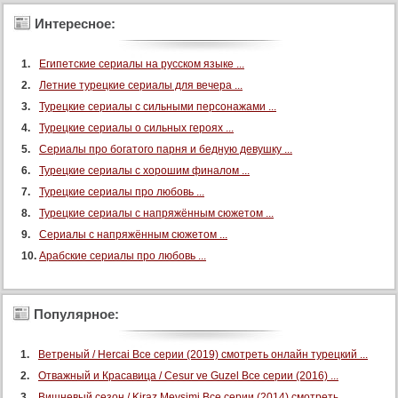
46 серия
Интересное:
46 серия (суб)
Египетские сериалы на русском языке ...
47 серия
Летние турецкие сериалы для вечера ...
47 серия (суб)
Турецкие сериалы с сильными персонажами ...
48 серия
Турецкие сериалы о сильных героях ...
48 серия (суб)
Сериалы про богатого парня и бедную девушку ...
49 серия
Турецкие сериалы с хорошим финалом ...
49 серия (суб)
Турецкие сериалы про любовь ...
Турецкие сериалы с напряжённым сюжетом ...
50 серия
Сериалы с напряжённым сюжетом ...
50 серия (суб)
Арабские сериалы про любовь ...
51 серия
51 серия (суб)
Популярное:
52 серия
52 серия (суб)
Ветреный / Hercai Все серии (2019) смотреть онлайн турецкий ...
53 серия
Отважный и Красавица / Cesur ve Guzel Все серии (2016) ...
53 серия (суб)
Вишневый сезон / Kiraz Mevsimi Все серии (2014) смотреть ...