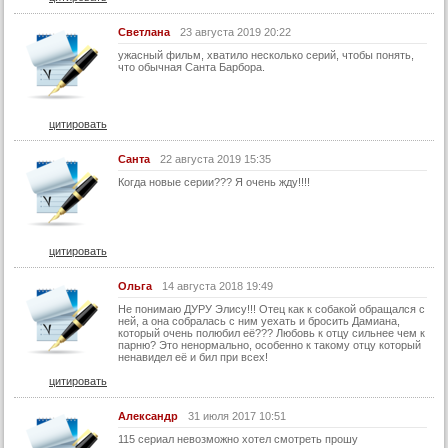
22 серия
Светлана
23 августа 2019 20:22
22 серия (суб)
ужасный фильм, хватило несколько серий, чтобы понять,
что обычная Санта Барбора.
23 серия
23 серия (суб)
цитировать
24 серия
24 серия (суб)
Санта
22 августа 2019 15:35
Когда новые серии??? Я очень жду!!!!
25 серия
25 серия (суб)
26 серия
цитировать
26 серия (суб)
Ольга
14 августа 2018 19:49
27 серия
Не понимаю ДУРУ Элису!!! Отец как к собакой обращался с
ней, а она собралась с ним уехать и бросить Дамиана,
27 серия (суб)
который очень полюбил её??? Любовь к отцу сильнее чем к
парню? Это ненормально, особенно к такому отцу который
28 серия
ненавидел её и бил при всех!
28 серия (суб)
цитировать
29 серия
Александр
31 июля 2017 10:51
29 серия (суб)
115 сериал невозможно хотел смотреть прошу