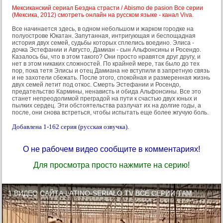
Мексиканский сериал Бездна страсти / Abismo de pasion Все серии
(Мексика, 2012) смотреть онлайн на русском языке - канал Viva.
Все начинается здесь, в одном небольшом и жарком городке на
полуострове Юкатан. Запутанная, интригующая и беспощадная
история двух семей, судьбы которых сплелись воедино. Элиса -
дочка Эстефании и Августо, Дамиан - сын Альфонсины и Росендо.
Казалось бы, что в этом такого? Они просто нравятся друг другу, и
нет в этом никаких сложностей. По крайней мере, так было до тех
пор, пока тетя Элисы и отец Дамиана не вступили в запретную связь
и не захотели сбежать. После этого, спокойная и размеренная жизнь
двух семей летит под откос. Смерть Эстефании и Росендо,
предательство Кармины, ненависть и обида Альфонсины. Все это
станет непреодолимой преградой на пути к счастью двух юных и
пылких сердец. Эти обстоятельства разлучат их на долгие годы, а
после, они снова встреться, чтобы испытать еще более жгучую боль.
Добавлена 1-162 серия (русская озвучка).
О не рабочем видео сообщите в комментариях!
Для просмотра просто нажмите на серию!