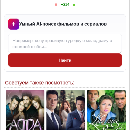
+234
6 серия
6 серия (суб)
7 серия
Умный AI-поиск фильмов и сериалов
7 серия (суб)
8 серия
8 серия (суб)
9 серия
Найти
9 серия (суб)
10 серия
10 серия (суб)
Советуем также посмотреть:
11 серия
11 серия (суб)
12 серия
12 серия (суб)
13 серия
13 серия (суб)