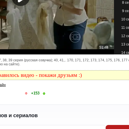
8 с
9 с
10 с
11 с
12 с
13 с
14 с
6, 37, 38, 39 серия (русская озвучка); 40, 41,.. 170, 171, 172, 173, 174, 175, 176, 17
15 с
ро на сайте).
16 с
авилось видео - покажи друзьям :)
17 с
айн
18 с
+153
19 с
20 с
21 с
ов и сериалов
22 с
23 с