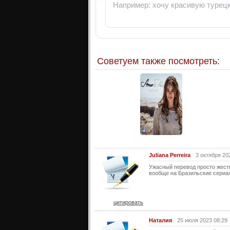
Советуем также посмотреть:
Juliana Perreira
3 октября 20
Ужасный перевод просто жесть!
вообще на Бразильские сериал
цитировать
Наталия
25 июля 2023 08:29