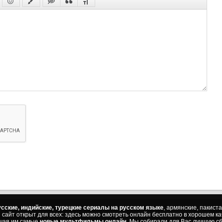
(с
71 с
(с
72 с
(с
73 с
(с
74 с
(с
75 с
(с
76 с
(с
77 с
(с
78 с
(с
79 с
(с
80 с
сские, индийские, турецкие сериалы на русском языке
, армянские, пакист
(с
ш сайт открыт для всех: здесь можно смотреть онлайн бесплатно в хорошем к
ючая им самые
новые мультфильмы онлайн
. Мы собирали для Вас лучшую сб