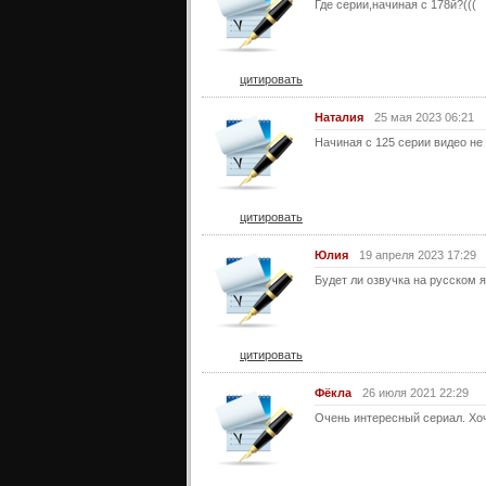
Где серии,начиная с 178й?(((
цитировать
Наталия
25 мая 2023 06:21
Начиная с 125 серии видео не
цитировать
Юлия
19 апреля 2023 17:29
Будет ли озвучка на русском я
цитировать
Фёкла
26 июля 2021 22:29
Очень интересный сериал. Хоч