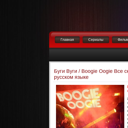
Главная
Сериалы
Филь
Буги Вуги / Boogie Oogie Все 
русском языке