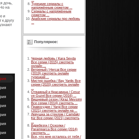
...
я дочь,
Турецкие сериалы с
 Но на
напряжённым сюжетом ...
Сериалы с напряжённым
сюжетом ...
ю и
Арабские сериалы про любовь
 к другу
...
 узнают
Популярное:
Черная любовь / Kara Sevda
Все серии (2015) смотреть
онлайн ...
Ветреный / Hercai Все серии
(2019) смотреть онлайн
турецкий ...
ерия
Мистер ошибка / Bay Yanlis Все
серии (2020) смотреть онлайн
ерия
...
Отважный и Красавица / Cesur
ve Guzel Все серии (2016) ...
ерия
Вишневый сезон / Kiraz Mevsimi
Все серии (2014) смотреть ...
ерия
Правосудие / Yargi Все серии
(2021) смотреть онлайн на ...
Девушка за стеклом / Camdaki
ерия
Kiz Все серии (2021) смотреть
...
ерия
Вдребезги / Осколки /
Paramparca Все серии (2014)
ерия
смотреть ...
Все, что мне осталось от тебя /