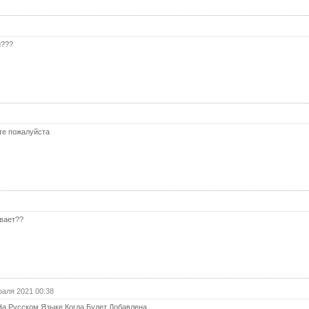
50 с
(с
и???
51 с
(с
52 с
(с
53 с
(с
ьте пожалуйста
54 с
(с
55 с
(с
56 с
(с
ывает??
57 с
(с
58 с
(с
59 с
раля 2021 00:38
(с
На Русском Языке Когда Будет Добавлена