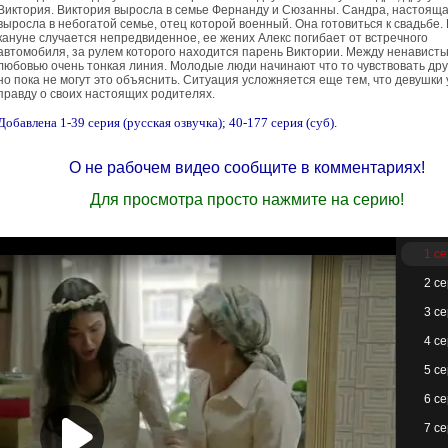
Виктория. Виктория выросла в семье Фернанду и Сюзанны. Сандра, настояща
выросла в небогатой семье, отец которой военный. Она готовиться к свадьбе.
кануне случается непредвиденное, ее жених Алекс погибает от встречного
автомобиля, за рулем которого находится парень Виктории. Между ненависть
любовью очень тонкая линия. Молодые люди начинают что то чувствовать друг
но пока не могут это объяснить. Ситуация усложняется еще тем, что девушки
правду о своих настоящих родителях.
Добавлена 1-39 серия (русская озвучка); 40-177 серия (суб).
О не рабочем видео сообщите в комментариях!
Для просмотра просто нажмите на серию!
1 с
2 с
3 с
4 с
5 с
6 с
7 с