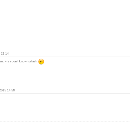
(с
33 с
(с
32 с
(с
31 с
(с
30 с
(с
 21:14
29 с
ian. Ffs i don't know turkish
(с
28 с
(с
27 с
(с
2015 14:50
26 с
(с
25 с
(с
24 с
(с