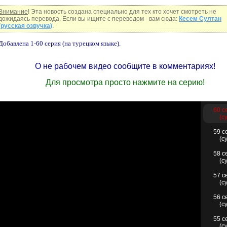
Внимание
! Эта новость создана специально для тех кто хочет смотреть не
дожидаясь перевода. Если вы ищите с переводом - вам сюда:
Кесем Султан
(русская озвучка)
.
Добавлена 1-60 серия (на турецком языке).
О не рабочем видео сообщите в комментариях!
Для просмотра просто нажмите на серию!
60 с
(с
59 с
(с
58 с
(с
57 с
(с
56 с
(с
55 с
(с