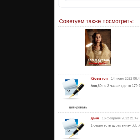
Советуем также посмотреть:
Кёсем топ
14 июня 2022 06:4
Ася
,60 по 2 часа и где-то 179
цитировать
даня
16 февраля 2022 21:47
1 серия есть дурак внизу :lol: :lol