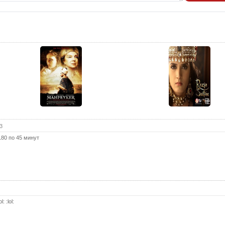
44 с
(с
43 с
(с
42 с
(с
41 с
(с
40 с
(с
39 с
(с
3
38 с
-180 по 45 минут
(с
37 с
(с
36 с
(с
35 с
: :lol:
(с
34 с