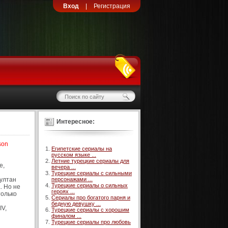
Вход
|
Регистрация
Интересное:
son
Египетские сериалы на
русском языке ...
Летние турецкие сериалы для
е,
вечера ...
Турецкие сериалы с сильными
Султан
персонажами ...
Турецкие сериалы о сильных
. Но не
героях ...
только
Сериалы про богатого парня и
бедную девушку ...
IV,
Турецкие сериалы с хорошим
финалом ...
Турецкие сериалы про любовь