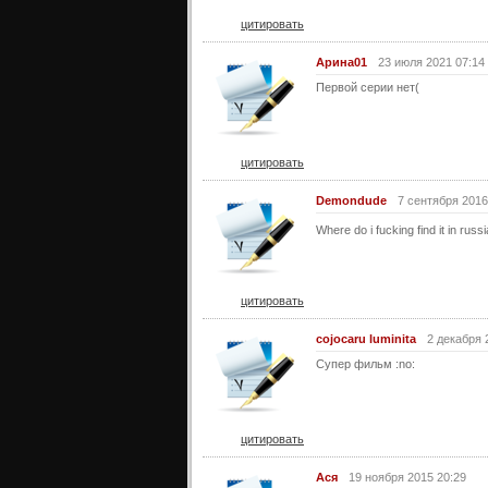
цитировать
Арина01
23 июля 2021 07:14
Первой серии нет(
цитировать
Demondude
7 сентября 2016
Where do i fucking find it in russ
цитировать
cojocaru luminita
2 декабря 
Супер фильм :no:
цитировать
Ася
19 ноября 2015 20:29