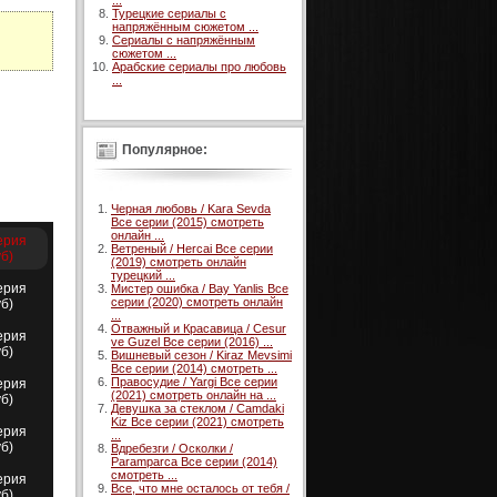
...
Турецкие сериалы с
напряжённым сюжетом ...
Сериалы с напряжённым
сюжетом ...
Арабские сериалы про любовь
...
Популярное:
Черная любовь / Kara Sevda
Все серии (2015) смотреть
онлайн ...
ерия
Ветреный / Hercai Все серии
уб)
(2019) смотреть онлайн
турецкий ...
ерия
Мистер ошибка / Bay Yanlis Все
серии (2020) смотреть онлайн
уб)
...
Отважный и Красавица / Cesur
ерия
ve Guzel Все серии (2016) ...
уб)
Вишневый сезон / Kiraz Mevsimi
Все серии (2014) смотреть ...
Правосудие / Yargi Все серии
ерия
(2021) смотреть онлайн на ...
уб)
Девушка за стеклом / Camdaki
Kiz Все серии (2021) смотреть
ерия
...
уб)
Вдребезги / Осколки /
Paramparca Все серии (2014)
смотреть ...
ерия
Все, что мне осталось от тебя /
уб)