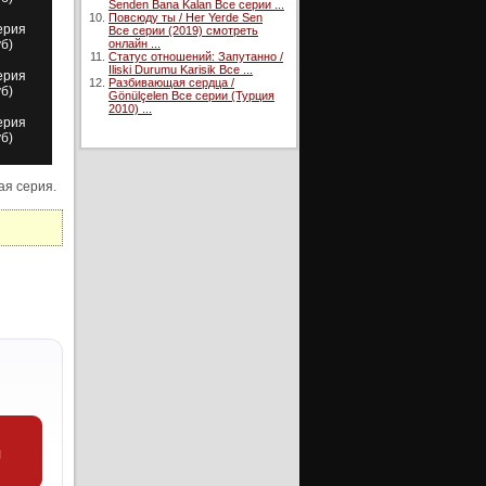
Senden Bana Kalan Все серии ...
Повсюду ты / Her Yerde Sen
ерия
Все серии (2019) смотреть
уб)
онлайн ...
Статус отношений: Запутанно /
Iliski Durumu Karisik Все ...
ерия
Разбивающая сердца /
уб)
Gönülçelen Все серии (Турция
2010) ...
ерия
уб)
ерия
уб)
ьная серия.
ерия
уб)
ерия
уб)
ерия
уб)
ерия
уб)
ерия
уб)
ерия
и
уб)