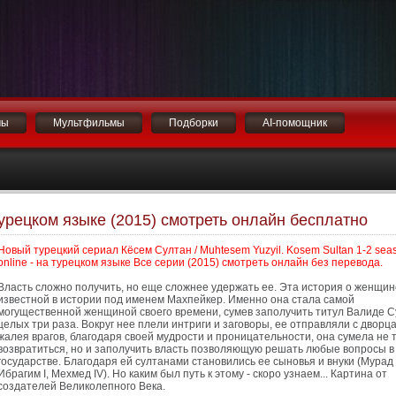
мы
Мультфильмы
Подборки
AI-помощник
турецком языке (2015) смотреть онлайн бесплатно
Новый турецкий сериал Кёсем Султан / Muhtesem Yuzyil. Kosem Sultan 1-2 sea
online - на турецком языке Все серии (2015) смотреть онлайн без перевода.
Власть сложно получить, но еще сложнее удержать ее. Эта история о женщин
известной в истории под именем Махпейкер. Именно она стала самой
могущественной женщиной своего времени, сумев заполучить титул Валиде 
целых три раза. Вокруг нее плели интриги и заговоры, ее отправляли с дворца
жалея врагов, благодаря своей мудрости и проницательности, она сумела не 
возвратиться, но и заполучить власть позволяющую решать любые вопросы в
государстве. Благодаря ей султанами становились ее сыновья и внуки (Мурад 
Ибрагим I, Мехмед IV). Но каким был путь к этому - скоро узнаем... Картина от
создателей Великолепного Века.