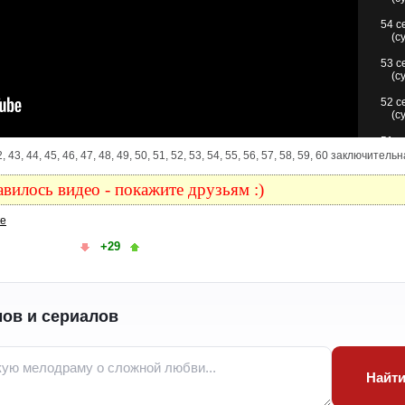
54 с
(с
53 с
(с
52 с
(с
51 с
(с
1, 42, 43, 44, 45, 46, 47, 48, 49, 50, 51, 52, 53, 54, 55, 56, 57, 58, 59, 60 заключител
50 с
вилось видео - покажите друзьям :)
(с
49 с
ке
(с
+29
48 с
(с
47 с
(с
ов и сериалов
46 с
(с
45 с
Найт
(с