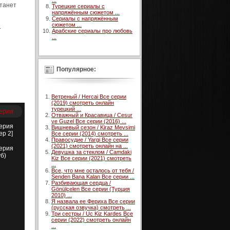
...
станет
Турецкие сериалы с
напряжённым сюжетом ...
Сериалы с напряжённым
сюжетом ...
.
Арабские сериалы про любовь
...
Популярное:
Ветреный / Hercai Все серии
(2019) смотреть онлайн
турецкий ...
серия
Отважный и Красавица / Cesur
ve Guzel Все серии (2016) ...
серия
Вишневый сезон / Kiraz Mevsimi
ер 2]
Все серии (2014) смотреть ...
Правосудие / Yargi Все серии
(2021) смотреть онлайн на ...
серия
Девушка за стеклом / Camdaki
уб)
Kiz Все серии (2021) смотреть
...
Все, что мне осталось от тебя /
Senden Bana Kalan Все серии ...
Разбивающая сердца /
Gönülçelen Все серии (Турция
2010) ...
Я назвала ее Фериха Все серии
(русская озвучка) смотреть ...
Три сестры / Uc Kiz Kardes Все
серии (2022) смотреть онлайн
...