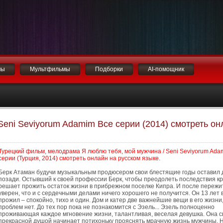
мы
Мультфильмы
Подборки
AI-помощник
Seni Seviyorum Adamim Все серии (2014) смотреть он
Турецкий фильм, мелодрама Я люблю тебя, мой мужчина / Seni Seviyorum Ada
серии (Турция, 2014) смотреть онлайн на русском языке.
Берк Атаман будучи музыкальным продюсером свои блестящие годы оставил 
позади. Остывший к своей профессии Берк, чтобы преодолеть последствия кр
решает прожить остаток жизни в прибрежном поселке Кипра. И после пережит
уверен, что и с сердечными делами ничего хорошего не получится. Он 13 лет в
прожил – спокойно, тихо и один. Дом и катер две важнейшие вещи в его жизни,
проблем нет. До тех пор пока не познакомится с Эзель... Эзель полноценно
проживающая каждое мгновение жизни, талантливая, веселая девушка. Она с
прекрасной душой начинает потихоньку прояснять мрачную жизнь мужчины. Н