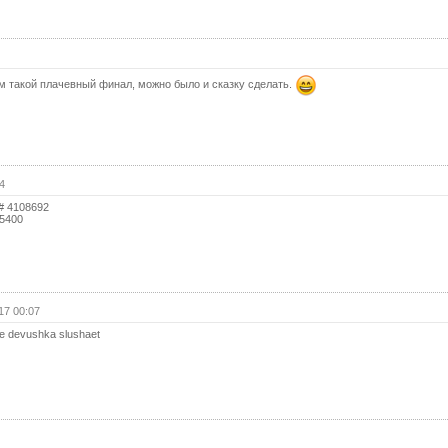
м такой плачевный финал, можно было и сказку сделать.
4
!# 4108692
65400
17 00:07
e devushka slushaet