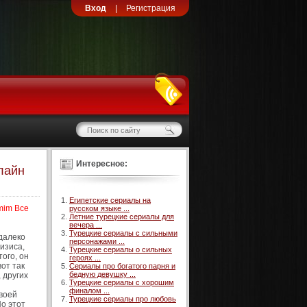
Вход
|
Регистрация
Интересное:
лайн
Египетские сериалы на
mim Все
русском языке ...
Летние турецкие сериалы для
вечера ...
Турецкие сериалы с сильными
далеко
персонажами ...
изиса,
Турецкие сериалы о сильных
ого, он
героях ...
от так
Сериалы про богатого парня и
бедную девушку ...
 других
Турецкие сериалы с хорошим
финалом ...
воей
Турецкие сериалы про любовь
о этот