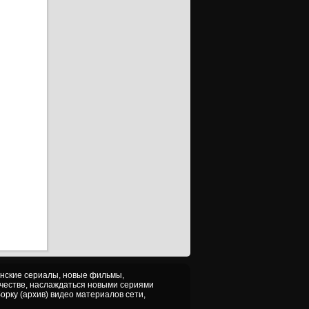
анские сериалы, новые фильмы,
ачестве, наслаждаться новыми сериями
орку (архив) видео материалов сети,