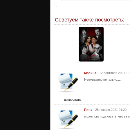
Советуем также посмотреть:
Марина
12 сентября 2021 10
Неожиданно печально.....
цитировать
Пипа
25 января 2021 01:20
может кто подсказать, что за