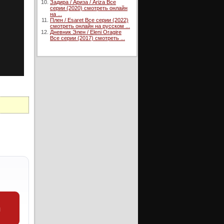
Задира / Ариза / Ariza Все
серии (2020) смотреть онлайн
на ...
Плен / Esaret Все серии (2022)
смотреть онлайн на русском ...
Дневник Элен / Eleni Oragire
Все серии (2017) смотреть ...
и