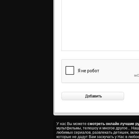
У нас Вы можете
смотреть онлайн лучшие ру
мультфильмы, телешоу и многое другое... На
любимых сериалов, развлекать детишек, вкл
которые не дадут Вам заскучать у Нас в любое