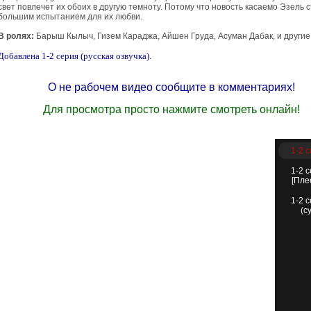
свет повлечет их обоих в другую темноту. Потому что новость касаемо Эзель 
большим испытанием для их любви.
В ролях:
Барыш Кылыч, Гизем Караджа, Айшен Груда, Асуман Дабак, и другие
Добавлена 1-2 серия (русская озвучка).
О не рабочем видео сообщите в комментариях!
Для просмотра просто нажмите смотреть онлайн!
1-2 
1-2 
[Пле
1-2 
(с