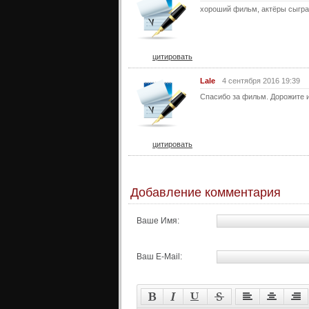
хороший фильм, актёры сыгра
цитировать
Lale
4 сентября 2016 19:39
Спасибо за фильм. Дорожите и
цитировать
Добавление комментария
Ваше Имя:
Ваш E-Mail: