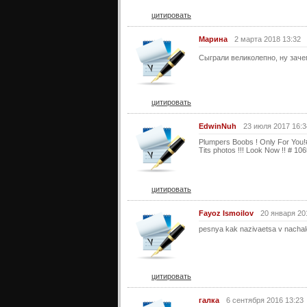
цитировать
Марина
2 марта 2018 13:32
Сыграли великолепно, ну заче
цитировать
EdwinNuh
23 июля 2017 16:3
Plumpers Boobs ! Only For You
Tits photos !!! Look Now !! # 10
цитировать
Fayoz Ismoilov
20 января 20
pesnya kak nazivaetsa v nachal
цитировать
галка
6 сентября 2016 13:23