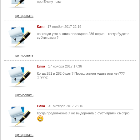
про Елену тожэ
58 серия (суб)
цитировать
59 серия (суб)
60 серия (суб)
Катя
17 ноября 2017 22:19
61 серия (суб)
на хинди уже вышла последняя 286 серия... когда будет с
субтитрами ?
62 серия (суб)
63 серия (суб)
цитировать
64 серия (суб)
Елка
17 ноября 2017 17:36
65 серия (суб)
Когда 281 и 282 будет? Продолжения ждать или нет???
:crying:
66 серия (суб)
67 серия (суб)
68 серия (суб)
цитировать
69 серия (суб)
Елка
31 октября 2017 23:16
70 серия (суб)
Когда продолжение я не выдержала с субтитрами смотрю
71 серия (суб)
72 серия (суб)
цитировать
73 серия (суб)