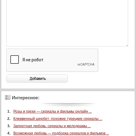
90 серия (суб)
91 серия (суб)
92 серия (суб)
93 серия (суб)
94 серия (суб)
95 серия (суб)
96 серия (суб)
97 серия (суб)
98 серия (суб)
99 серия (суб)
100 серия (суб)
Интересное:
101 серия (суб)
102 серия (суб)
Розы и грехи — сериалы и фильмы онлайн ...
103 серия (суб)
Клюквенный шербет: похожие турецкие сериалы ...
Запретная любовь: сериалы и мелодрамы ...
104 серия (суб)
Возможная любовь — подборка сериалов и фильмов ...
105 серия (суб)