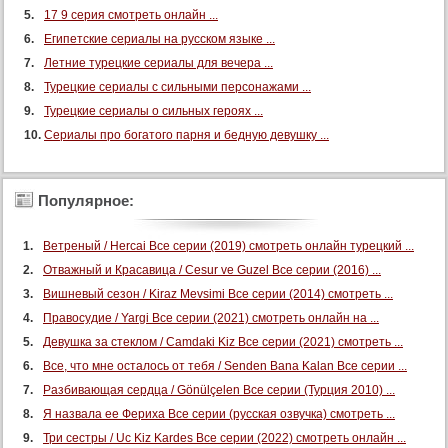
17 9 серия смотреть онлайн ...
106 серия (суб)
Египетские сериалы на русском языке ...
107 серия (суб)
Летние турецкие сериалы для вечера ...
108 серия (суб)
Турецкие сериалы с сильными персонажами ...
109 серия (суб)
Турецкие сериалы о сильных героях ...
Сериалы про богатого парня и бедную девушку ...
110 серия (суб)
111 серия (суб)
112 серия (суб)
Популярное:
113 серия (суб)
Ветреный / Hercai Все серии (2019) смотреть онлайн турецкий ...
114 серия (суб)
Отважный и Красавица / Cesur ve Guzel Все серии (2016) ...
115 серия (суб)
Вишневый сезон / Kiraz Mevsimi Все серии (2014) смотреть ...
116 серия (суб)
Правосудие / Yargi Все серии (2021) смотреть онлайн на ...
117 серия (суб)
Девушка за стеклом / Camdaki Kiz Все серии (2021) смотреть ...
118 серия (суб)
Все, что мне осталось от тебя / Senden Bana Kalan Все серии ...
119 серия (суб)
Разбивающая сердца / Gönülçelen Все серии (Турция 2010) ...
Я назвала ее Фериха Все серии (русская озвучка) смотреть ...
120 серия (суб)
Три сестры / Uc Kiz Kardes Все серии (2022) смотреть онлайн ...
121 серия (суб)