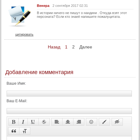
Венера
2 сентября 2017 02:31
74 серия (суб)
В истории ничего не пишут о нандини . Откуда взят этот
75 серия (суб)
персоната? Если кто знаеё напишите пожалуцитата.
76 серия (суб)
77 серия (суб)
цитировать
78 серия (суб)
Назад
1
2
Далее
79 серия (суб)
80 серия (суб)
81 серия (суб)
Добавление комментария
82 серия (суб)
Ваше Имя:
83 серия (суб)
84 серия (суб)
Ваш E-Mail:
85 серия (суб)
86 серия (суб)
87 серия (суб)
88 серия (суб)
89 серия (суб)