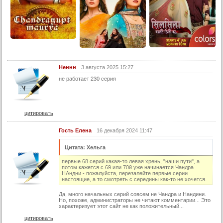
26 серия (суб)
27 серия (суб)
28 серия (суб)
29 серия (суб)
Неннн
3 августа 2025 15:27
30 серия (суб)
не работает 230 серия
31 серия (суб)
32 серия (суб)
33 серия (суб)
цитировать
34 серия (суб)
Гость Елена
16 декабря 2024 11:47
35 серия (суб)
Цитата: Хельга
36 серия (суб)
первые 68 серий какая-то левая хрень, "наши пути", а
37 серия (суб)
потом кажется с 69 или 70й уже начинается Чандра
НАндни - пожалуйста, перезалейте первые серии
38 серия (суб)
настоящие, а то смотреть с середины как-то не хочется.
39 серия (суб)
Да, много начальных серий совсем не Чандра и Нандини.
Но, похоже, администраторы не читают комментарии... Это
характеризует этот сайт не как положительный...
40 серия (суб)
цитировать
41 серия (суб)