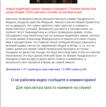
Новый индийский сериал Чандра и Нандини / Chandra Nandni Все
серии (Индия, 2016) смотреть онлайн на русском языке.
Картина посвящена жизни могущественного раджи Чандрагупты
Маурья, владыки царства Маурьев. Умный и расчетливый правитель,
он за двадцать лет сумел укрепить свое царство и усмирить
воинственных соседей. Добившись расцвета и процветания, он
принял титул Чакравартина и собрал громадную армию, чтобы
объединить под своей властью остальные индийские земли, изгнать
остатки армии Александр Македонского и принести в свою страну
мир и процветание. Но главной своей победой могущественный и
великий раджа считал не завоевание Индии и битвы, а то, что он
сумел добиться любви самой прекрасной женщины в стране –
Нандини из династии Нанди, которая впоследствии стала его женой.
Изначально это был династический брак, но вскоре Чандрагупта и
Нандини открыли друг в друге много нового и влюбились, в
результате чего прожили в браке до самой смерти.
Добавлена 1-11 серия (русская озвучка); 12-286 серия (суб).
О не рабочем видео сообщите в комментариях!
Для просмотра просто нажмите на серию!