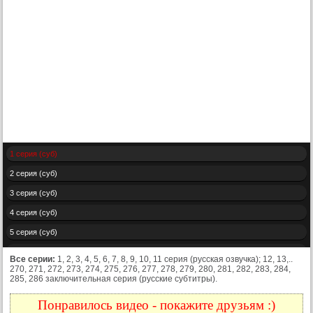
1 серия (суб)
2 серия (суб)
3 серия (суб)
4 серия (суб)
5 серия (суб)
6 серия (суб)
Все серии:
1, 2, 3, 4, 5, 6, 7, 8, 9, 10, 11 серия (русская озвучка); 12, 13,..
270, 271, 272, 273, 274, 275, 276, 277, 278, 279, 280, 281, 282, 283, 284,
7 серия (суб)
285, 286 заключительная серия (русские субтитры).
8 серия (суб)
Понравилось видео - покажите друзьям :)
9 серия (суб)