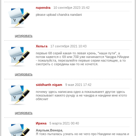
42 серия (суб)
rupendra
10 сентября 2023 15:42
please upload chandra nandani
43 серия (суб)
44 серия (суб)
45 серия (суб)
цитировать
46 серия (суб)
Хельга
17 сентября 2021 10:43
47 серия (суб)
первые 68 серий какая-то левая хрень, "наши пути", а
потом кажется с 69 или 70й уже начинается Чандра НАндни
48 серия (суб)
- пожалуйста, перезалейте первые серии настоящие, а то
смотреть с середины как-то не хочется.
49 серия (суб)
цитировать
50 серия (суб)
51 серия (суб)
siddharth nigam
9 мая 2021 17:42
почему здесь написана одно а показываеет другое здесь
52 серия (суб)
показывает какюто рунду а не чандра и нандини мне ктото
обяснит
53 серия (суб)
54 серия (суб)
цитировать
55 серия (суб)
Ирина
5 марта 2021 00:40
56 серия (суб)
Аяулым
,
Венера
,
Я тожэ пыталась узнать но не чего про Нандини не нашла и
57 серия (суб)