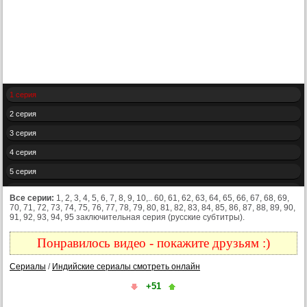
1 серия
2 серия
3 серия
4 серия
5 серия
6 серия
Все серии:
1, 2, 3, 4, 5, 6, 7, 8, 9, 10,.. 60, 61, 62, 63, 64, 65, 66, 67, 68, 69,
70, 71, 72, 73, 74, 75, 76, 77, 78, 79, 80, 81, 82, 83, 84, 85, 86, 87, 88, 89, 90,
7 серия
91, 92, 93, 94, 95 заключительная серия (русские субтитры).
8 серия
Понравилось видео - покажите друзьям :)
9 серия
Сериалы
/
Индийские сериалы смотреть онлайн
10 серия
+51
11 серия
12 серия