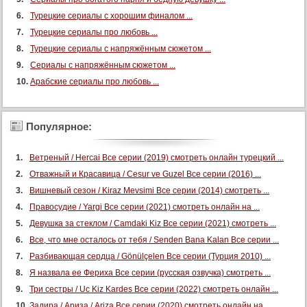
Турецкие сериалы с хорошим финалом ...
61 серия
Турецкие сериалы про любовь ...
62 серия
Турецкие сериалы с напряжённым сюжетом ...
63 серия
Сериалы с напряжённым сюжетом ...
64 серия
Арабские сериалы про любовь ...
65 серия
66 серия
Популярное:
67 серия
68 серия
Ветреный / Hercai Все серии (2019) смотреть онлайн турецкий ...
69 серия
Отважный и Красавица / Cesur ve Guzel Все серии (2016) ...
Вишневый сезон / Kiraz Mevsimi Все серии (2014) смотреть ...
70 серия
Правосудие / Yargi Все серии (2021) смотреть онлайн на ...
71 серия
Девушка за стеклом / Camdaki Kiz Все серии (2021) смотреть ...
72 серия
Все, что мне осталось от тебя / Senden Bana Kalan Все серии ...
73 серия
Разбивающая сердца / Gönülçelen Все серии (Турция 2010) ...
74 серия
Я назвала ее Фериха Все серии (русская озвучка) смотреть ...
75 серия
Три сестры / Uc Kiz Kardes Все серии (2022) смотреть онлайн ...
Задира / Ариза / Ariza Все серии (2020) смотреть онлайн на ...
76 серия