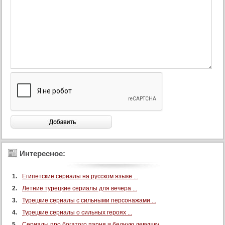
45 серия
46 серия
47 серия
48 серия
49 серия
50 серия
51 серия
52 серия
53 серия
54 серия
Интересное:
55 серия
56 серия
Египетские сериалы на русском языке ...
57 серия
Летние турецкие сериалы для вечера ...
58 серия
Турецкие сериалы с сильными персонажами ...
59 серия
Турецкие сериалы о сильных героях ...
Сериалы про богатого парня и бедную девушку ...
60 серия