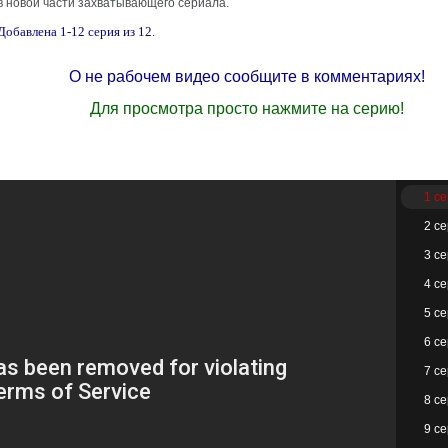
в новой части захватывающего сериала.
Добавлена 1-12 серия из 12.
О не рабочем видео сообщите в комментариях!
Для просмотра просто нажмите на серию!
1 с
2 с
3 с
4 с
5 с
6 с
7 с
8 с
9 с