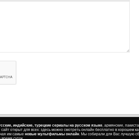
сские, индийские, турецкие сериалы на русском языке
, армянские, пакист
ш сайт открыт для всех: здесь можно смотреть онлайн бесплатно в хорошем к
ючая им самые
новые мультфильмы онлайн
. Мы собирали для Вас лучшую сб
 время суток.