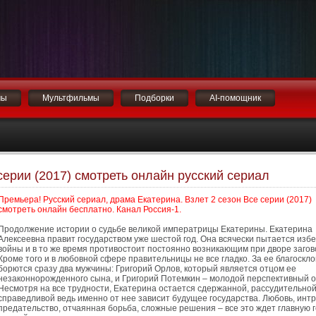
мы
Мультфильмы
Подборки
AI-помощник
серии (2017) смотреть онлайн русский сериал
Премьера! Русский сериал, драма Екатерина. Взлет 2 сезон Все серии (2017)
смотреть онлайн бесплатно. Канал Россия-1.
Продолжение истории о судьбе великой императрицы Екатерины. Екатерина
Алексеевна правит государством уже шестой год. Она всячески пытается изб
войны и в то же время противостоит постоянно возникающим при дворе загов
Кроме того и в любовной сфере правительницы не все гладко. За ее благоскл
борются сразу два мужчины: Григорий Орлов, который является отцом ее
незаконнорожденного сына, и Григорий Потемкин – молодой перспективный 
Несмотря на все трудности, Екатерина остается сдержанной, рассудительной
справедливой ведь именно от нее зависит будущее государства. Любовь, интр
предательство, отчаянная борьба, сложные решения – все это ждет главную 