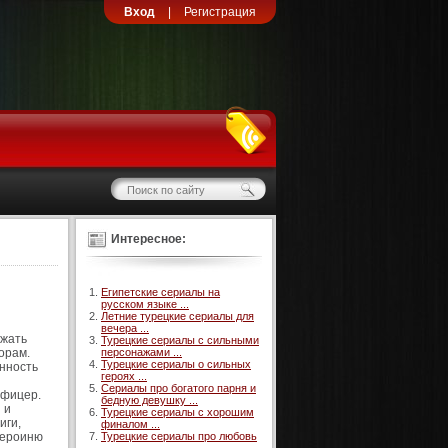
Вход
|
Регистрация
Интересное:
Египетские сериалы на
русском языке ...
Летние турецкие сериалы для
вечера ...
ежать
Турецкие сериалы с сильными
орам.
персонажами ...
Турецкие сериалы о сильных
онность
героях ...
Сериалы про богатого парня и
офицер.
бедную девушку ...
 и
Турецкие сериалы с хорошим
иги,
финалом ...
героиню
Турецкие сериалы про любовь