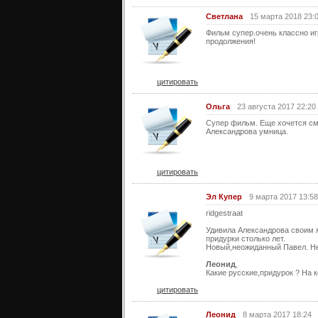
Светлана
15 марта 2018 23:
Фильм супер.очень классно иг
продолжения!
цитировать
Ольга
23 августа 2017 22:20
Супер фильм. Еще хочется смо
Александрова умница.
цитировать
Эл Купер
9 марта 2017 13:58
ridgestraat
Удивила Александрова своим 
придурки столько лет.
Новый,неожиданный Павел. Не 
Леонид
,
Какие русские,придурок ? На 
цитировать
Леонид
8 марта 2017 18:24