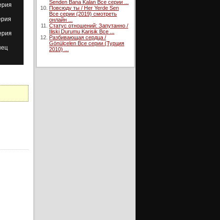
Senden Bana Kalan Все серии ...
ерия
Повсюду ты / Her Yerde Sen
Все серии (2019) смотреть
ерия
онлайн ...
Статус отношений: Запутанно /
Iliski Durumu Karisik Все ...
ерия
Разбивающая сердца /
Gönülçelen Все серии (Турция
нец
2010) ...