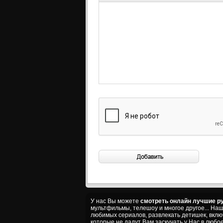
У нас Вы можете
смотреть онлайн лучшие ру
мультфильмы, телешоу и многое другое... На
любимых сериалов, развлекать детишек, вкл
которые не дадут Вам заскучать у Нас в любое