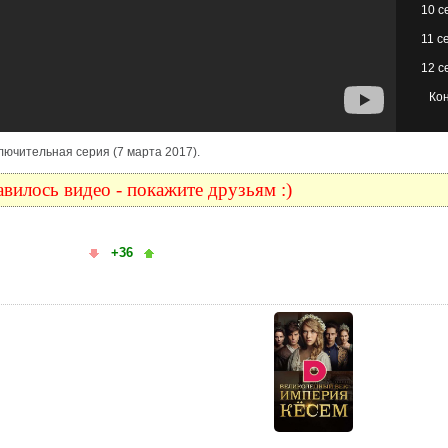
10 с
11 с
12 с
Ко
2 заключительная серия (7 марта 2017).
вилось видео - покажите друзьям :)
+36