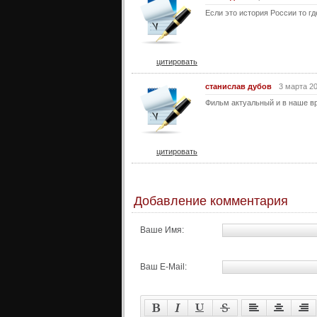
Если это история России то гд
цитировать
станислав дубов
3 марта 20
Фильм актуальный и в наше в
цитировать
Добавление комментария
Ваше Имя:
Ваш E-Mail: