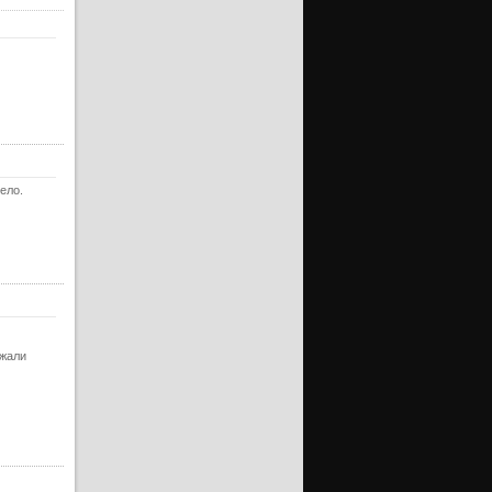
ело.
ажали