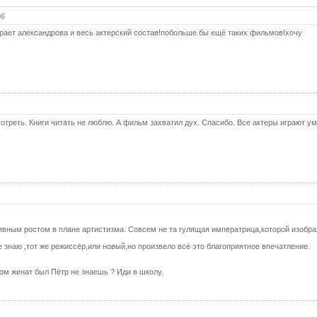
06
рает александрова и весь актерский состав!побольше бы ещё таких фильмов!хочу
треть. Книги читать не люблю. А фильм захватил дух. Спасибо. Все актеры играют ум
явным ростом в плане артистизма. Совсем не та гулящая императрица,которой изобр
знаю ,тот же режиссёр,или новый,но произвело всё это благоприятное впечатление.
ком женат был Пётр не знаешь ? Иди в школу.