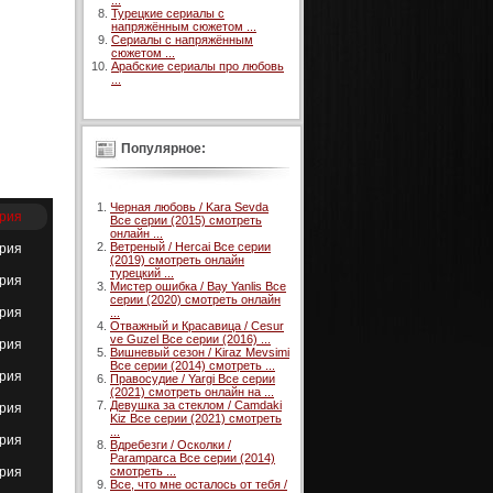
...
Турецкие сериалы с
напряжённым сюжетом ...
Сериалы с напряжённым
сюжетом ...
Арабские сериалы про любовь
...
Популярное:
Черная любовь / Kara Sevda
ерия
Все серии (2015) смотреть
онлайн ...
Ветреный / Hercai Все серии
ерия
(2019) смотреть онлайн
турецкий ...
ерия
Мистер ошибка / Bay Yanlis Все
серии (2020) смотреть онлайн
ерия
...
Отважный и Красавица / Cesur
ve Guzel Все серии (2016) ...
ерия
Вишневый сезон / Kiraz Mevsimi
Все серии (2014) смотреть ...
ерия
Правосудие / Yargi Все серии
(2021) смотреть онлайн на ...
Девушка за стеклом / Camdaki
ерия
Kiz Все серии (2021) смотреть
...
ерия
Вдребезги / Осколки /
Paramparca Все серии (2014)
ерия
смотреть ...
Все, что мне осталось от тебя /