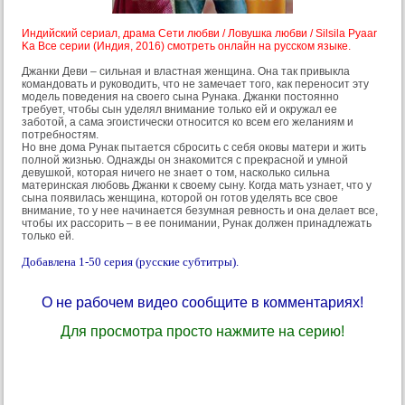
Индийский сериал, драма Сети любви / Ловушка любви / Silsila Pyaar
Ka Все серии (Индия, 2016) смотреть онлайн на русском языке.
Джанки Деви – сильная и властная женщина. Она так привыкла
командовать и руководить, что не замечает того, как переносит эту
модель поведения на своего сына Рунака. Джанки постоянно
требует, чтобы сын уделял внимание только ей и окружал ее
заботой, а сама эгоистически относится ко всем его желаниям и
потребностям.
Но вне дома Рунак пытается сбросить с себя оковы матери и жить
полной жизнью. Однажды он знакомится с прекрасной и умной
девушкой, которая ничего не знает о том, насколько сильна
материнская любовь Джанки к своему сыну. Когда мать узнает, что у
сына появилась женщина, которой он готов уделять все свое
внимание, то у нее начинается безумная ревность и она делает все,
чтобы их рассорить – в ее понимании, Рунак должен принадлежать
только ей.
Добавлена 1-50 серия (русские субтитры).
О не рабочем видео сообщите в комментариях!
Для просмотра просто нажмите на серию!