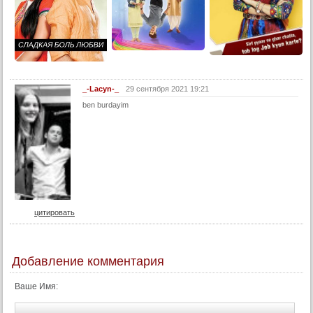
26 серия
27 серия
28 серия
29 серия
_-Lacyn-_
29 сентября 2021 19:21
30 серия
ben burdayim
31 серия
32 серия
33 серия
34 серия
35 серия
36 серия
цитировать
37 серия
38 серия
Добавление комментария
39 серия
Ваше Имя:
40 серия
41 серия