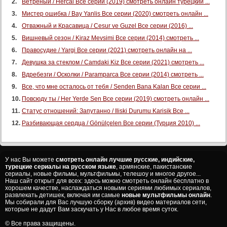
Ветреный / Hercai Все серии (2019) смотреть онлайн турецкий ...
Мистер ошибка / Bay Yanlis Все серии (2020) смотреть онлайн ...
Отважный и Красавица / Cesur ve Guzel Все серии (2016) ...
Вишневый сезон / Kiraz Mevsimi Все серии (2014) смотреть ...
Правосудие / Yargi Все серии (2021) смотреть онлайн на ...
Девушка за стеклом / Camdaki Kiz Все серии (2021) смотреть ...
Вдребезги / Осколки / Paramparca Все серии (2014) смотреть ...
Все, что мне осталось от тебя / Senden Bana Kalan Все серии ...
Повсюду ты / Her Yerde Sen Все серии (2019) смотреть онлайн ...
Статус отношений: Запутанно / Iliski Durumu Karisik Все ...
Разбивающая сердца / Gönülçelen Все серии (Турция 2010) ...
У нас Вы можете
смотреть онлайн лучшие русские, индийские,
турецкие сериалы на русском языке
, армянские, пакистанские
сериалы, новые фильмы, мультфильмы, телешоу и многое другое...
Наш сайт открыт для всех: здесь можно смотреть онлайн бесплатно в
хорошем качестве, наслаждаться новыми сериями любимых сериалов,
развлекать детишек, включая им самые
новые мультфильмы онлайн
.
Мы собирали для Вас лучшую сборку (архив) видео материалов сети,
которые не дадут Вам заскучать у Нас в любое время суток.
© Все права защищены.