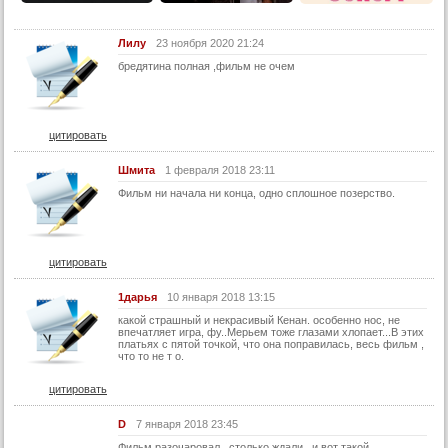
Лилу
23 ноября 2020 21:24
бредятина полная ,фильм не очем
цитировать
Шмита
1 февраля 2018 23:11
Фильм ни начала ни конца, одно сплошное позерство.
цитировать
1дарья
10 января 2018 13:15
какой страшный и некрасивый Кенан. особенно нос, не
впечатляет игра, фу..Мерьем тоже глазами хлопает...В этих
платьях с пятой точкой, что она поправилась, весь фильм ,
что то не т о.
цитировать
D
7 января 2018 23:45
Фильм разочаровал , столько ждали , и вот такой