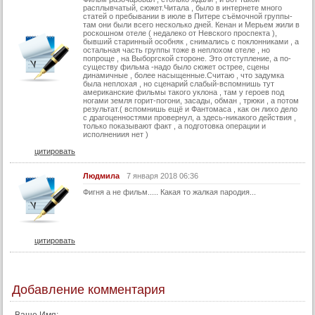
расплывчатый, сюжет.Читала , было в интернете много
статей о пребывании в июле в Питере съёмочной группы-
там они были всего несколько дней. Кенан и Мерьем жили в
роскошном отеле ( недалеко от Невского проспекта ),
бывший старинный особняк , снимались с поклонниками , а
остальная часть группы тоже в неплохом отеле , но
попроще , на Выборгской стороне. Это отступление, а по-
существу фильма -надо было сюжет острее, сцены
динамичные , более насыщенные.Считаю , что задумка
была неплохая , но сценарий слабый-вспомнишь тут
американские фильмы такого уклона , там у героев под
ногами земля горит-погони, засады, обман , трюки , а потом
результат.( вспомнишь ещё и Фантомаса , как он лихо дело
с драгоценностями провернул, а здесь-никакого действия ,
только показывают факт , а подготовка операции и
исполнениия нет )
цитировать
Людмила
7 января 2018 06:36
Фигня а не фильм..... Какая то жалкая пародия...
цитировать
Добавление комментария