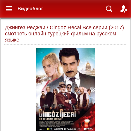
Видеоблог
Джингез Реджаи / Cingoz Recai Все серии (2017)
смотреть онлайн турецкий фильм на русском
языке