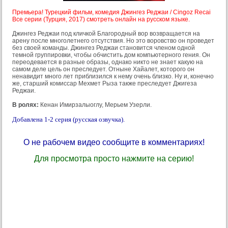
Премьера! Турецкий фильм, комедия Джингез Реджаи / Cingoz Recai
Все серии (Турция, 2017) смотреть онлайн на русском языке.
Джингез Реджаи под кличкой Благородный вор возвращается на
арену после многолетнего отсутствия. Но это воровство он проведет
без своей команды. Джингез Реджаи становится членом одной
темной группировки, чтобы обчистить дом компьютерного гения. Он
переодевается в разные образы, однако никто не знает какую на
самом деле цель он преследует. Отныне Хайалет, которого он
ненавидит много лет приблизился к нему очень близко. Ну и, конечно
же, старший комиссар Мехмет Рыза также преследует Джигеза
Реджаи.
В ролях:
Кенан Имирзалыоглу, Мерьем Узерли.
Добавлена 1-2 серия (русская озвучка).
О не рабочем видео сообщите в комментариях!
Для просмотра просто нажмите на серию!