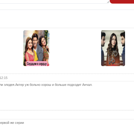
25 с
26 с
27 с
28 с
29 с
30 с
31 с
32 с
33 с
12:15
34 с
ли злодея.Актер уж больно хорош и больше подходит Анчал.
35 с
36 с
37 с
38 с
первой же серии
39 с
40 с