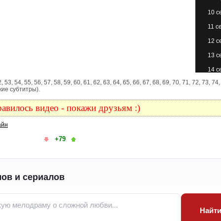
10 с
11 с
12 с
13 с
14 с
 52, 53, 54, 55, 56, 57, 58, 59, 60, 61, 62, 63, 64, 65, 66, 67, 68, 69, 70, 71, 72, 73, 74,
15 с
кие субтитры).
16 с
авилось видео - покажи друзьям :)
17 с
айн
18 с
+79
19 с
20 с
21 с
ов и сериалов
22 с
23 с
Найт
24 с