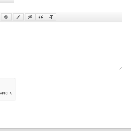
56 с
57 с
58 с
59 с
60 с
61 с
62 с
63 с
64 с
65 с
66 с
67 с
68 с
69 с
70 с