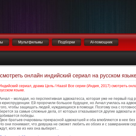
мы
Мультфильмы
Подборки
AI-помощник
) смотреть онлайн индийский сериал на русском язык
Индийский сериал, драма Цель / Haasil Все серии (Индия, 2017) смотреть онл
русском языке.
Анчал – молодая, но перспективная адвокатесса, которая уже не первый год 
в юриспруденции. Ей пророчили большое будущее, но Анчал училась на адво
того, чтобы защищать людей, нуждающихся в помощи. Поэтому она с готовно
берется за самые сложные дела, от которых отказываются другие адвокаты и
добивается победы.
Двое братьев очарованы прекрасной адвокатшей и оба влюбляются в нее без
Но они понимают, что девушка не сможет любить их обоих и с замиранием се
ждут, кого же из них она выберет...