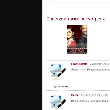
Советуем также посмотреть:
Гость Елена
7 декабря 2023 
Жаль что из Ранвира ра сдела
цитировать
Bema
25 апреля 2021 01:19
Влюбилась в этого сериала с 