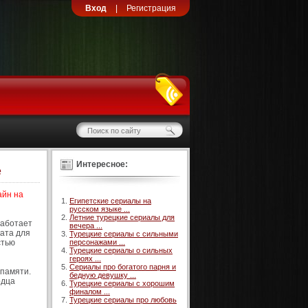
Вход
|
Регистрация
Интересное:
е
айн на
Египетские сериалы на
русском языке ...
Летние турецкие сериалы для
работает
вечера ...
ката для
Турецкие сериалы с сильными
стью
персонажами ...
Турецкие сериалы о сильных
героях ...
Сериалы про богатого парня и
 памяти.
бедную девушку ...
рдца
Турецкие сериалы с хорошим
финалом ...
Турецкие сериалы про любовь