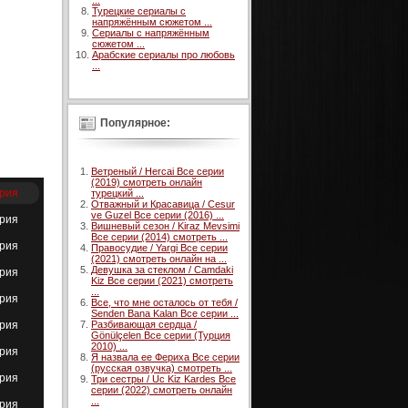
...
Турецкие сериалы с
напряжённым сюжетом ...
Сериалы с напряжённым
сюжетом ...
Арабские сериалы про любовь
...
Популярное:
Ветреный / Hercai Все серии
(2019) смотреть онлайн
ерия
турецкий ...
Отважный и Красавица / Cesur
ve Guzel Все серии (2016) ...
ерия
Вишневый сезон / Kiraz Mevsimi
Все серии (2014) смотреть ...
ерия
Правосудие / Yargi Все серии
(2021) смотреть онлайн на ...
Девушка за стеклом / Camdaki
ерия
Kiz Все серии (2021) смотреть
...
ерия
Все, что мне осталось от тебя /
Senden Bana Kalan Все серии ...
ерия
Разбивающая сердца /
Gönülçelen Все серии (Турция
2010) ...
ерия
Я назвала ее Фериха Все серии
(русская озвучка) смотреть ...
ерия
Три сестры / Uc Kiz Kardes Все
серии (2022) смотреть онлайн
...
ерия