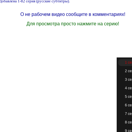
Добавлена 1-82 серия (русские субтитры).
О не рабочем видео сообщите в комментариях!
Для просмотра просто нажмите на серию!
1 с
2 с
3 с
4 с
5 с
6 с
7 с
8 с
9 с