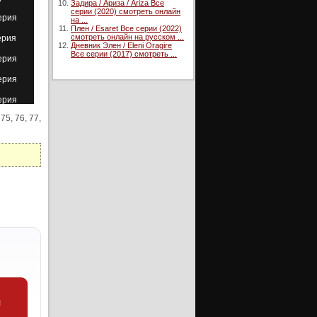
Задира / Ариза / Ariza Все
серии (2020) смотреть онлайн
ерия
на ...
Плен / Esaret Все серии (2022)
смотреть онлайн на русском ...
ерия
Дневник Элен / Eleni Oragire
Все серии (2017) смотреть ...
ерия
ерия
ерия
 75, 76, 77,
ерия
ерия
ерия
ерия
ерия
ерия
ерия
ерия
ерия
и
ерия