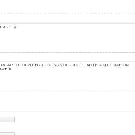
41 с
42 с
43 с
ТСЯ ЛЕГКО
44 с
45 с
46 с
47 с
ЖАЛЕЛА ЧТО ПОСМОТРЕЛА, ПОНРАВИЛОСЬ ЧТО НЕ ЗАТЯГИВАЛИ С СЮЖЕТОМ,
ЫХАНИИ
48 с
49 с
50 с
51 с
52 с
53 с
54 с
55 с