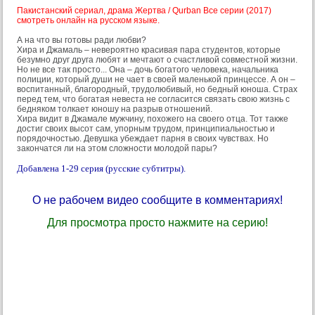
Пакистанский сериал, драма Жертва / Qurban Все серии (2017)
смотреть онлайн на русском языке.
А на что вы готовы ради любви?
Хира и Джамаль – невероятно красивая пара студентов, которые
безумно друг друга любят и мечтают о счастливой совместной жизни.
Но не все так просто... Она – дочь богатого человека, начальника
полиции, который души не чает в своей маленькой принцессе. А он –
воспитанный, благородный, трудолюбивый, но бедный юноша. Страх
перед тем, что богатая невеста не согласится связать свою жизнь с
бедняком толкает юношу на разрыв отношений.
Хира видит в Джамале мужчину, похожего на своего отца. Тот также
достиг своих высот сам, упорным трудом, принципиальностью и
порядочностью. Девушка убеждает парня в своих чувствах. Но
закончатся ли на этом сложности молодой пары?
Добавлена 1-29 серия (русские субтитры).
О не рабочем видео сообщите в комментариях!
Для просмотра просто нажмите на серию!