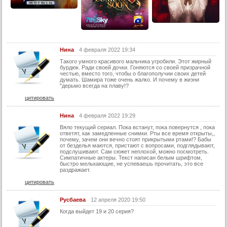
Нина
4 февраля 2022 19:34
Такого умного красивого мальчика угробили. Этот жирный
бурдюк. Ради своей дочки. Гоняются со своей призрачной
честью, вместо того, чтобы о благополучии своих детей
думать. Шамира тоже очень жалко. И почему в жизни
"дерьмо всегда на плаву!?
цитировать
Нина
4 февраля 2022 19:29
Вяло текущий сериал. Пока встанут, пока повернутся , пока
ответят, как замедленные снимки. Рты все время открыты,,
почему, зачем они вечно стоят прикрытыми ртами!? Бабы
от безделья маются, пристают с вопросами, подглядывают,
подслушивают. Сам сюжет неплохой, можно посмотреть.
Симпатичные актеры. Текст написан белым шрифтом,
быстро мелькающие, не успеваешь прочитать, это все
раздражает.
цитировать
Русбаева
12 апреля 2020 19:50
Когда выйдет 19 и 20 серия?