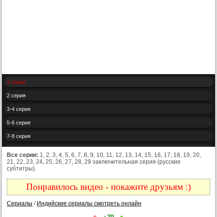
1 серия
2 серия
3-4 серия
5-6 серия
7-8 серия
9-10 серия
Все серии:
1, 2, 3, 4, 5, 6, 7, 8, 9, 10, 11, 12, 13, 14, 15, 16, 17, 18, 19, 20,
21, 22, 23, 24, 25, 26, 27, 28, 29 заключительная серия (русские
11-12 серия
субтитры).
13-14 серия
Понравилось видео - покажите друзьям :)
15-16 серия
Сериалы
/
Индийские сериалы смотреть онлайн
17-18 серия