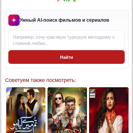
+70
19-20 серия
21-22 серия
23 серия
Умный AI-поиск фильмов и сериалов
24 серия
25 серия
26 серия
27 серия
Найти
28 серия
29 серия
Конец
Советуем также посмотреть: