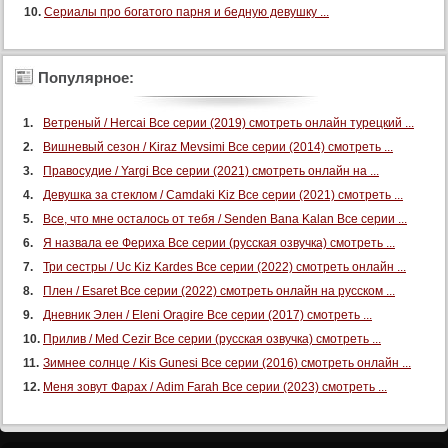
Сериалы про богатого парня и бедную девушку ...
Популярное:
Ветреный / Hercai Все серии (2019) смотреть онлайн турецкий ...
Вишневый сезон / Kiraz Mevsimi Все серии (2014) смотреть ...
Правосудие / Yargi Все серии (2021) смотреть онлайн на ...
Девушка за стеклом / Camdaki Kiz Все серии (2021) смотреть ...
Все, что мне осталось от тебя / Senden Bana Kalan Все серии ...
Я назвала ее Фериха Все серии (русская озвучка) смотреть ...
Три сестры / Uc Kiz Kardes Все серии (2022) смотреть онлайн ...
Плен / Esaret Все серии (2022) смотреть онлайн на русском ...
Дневник Элен / Eleni Oragire Все серии (2017) смотреть ...
Прилив / Med Cezir Все серии (русская озвучка) смотреть ...
Зимнее солнце / Kis Gunesi Все серии (2016) смотреть онлайн ...
Меня зовут Фарах / Adim Farah Все серии (2023) смотреть ...