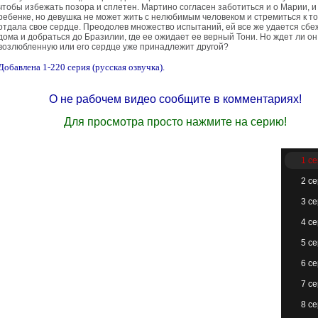
чтобы избежать позора и сплетен. Мартино согласен заботиться и о Марии, и
ребенке, но девушка не может жить с нелюбимым человеком и стремиться к то
отдала свое сердце. Преодолев множество испытаний, ей все же удается сбе
дома и добраться до Бразилии, где ее ожидает ее верный Тони. Но ждет ли он
возлюбленную или его сердце уже принадлежит другой?
Добавлена 1-220 серия (русская озвучка).
О не рабочем видео сообщите в комментариях!
Для просмотра просто нажмите на серию!
1 с
2 с
3 с
4 с
5 с
6 с
7 с
8 с