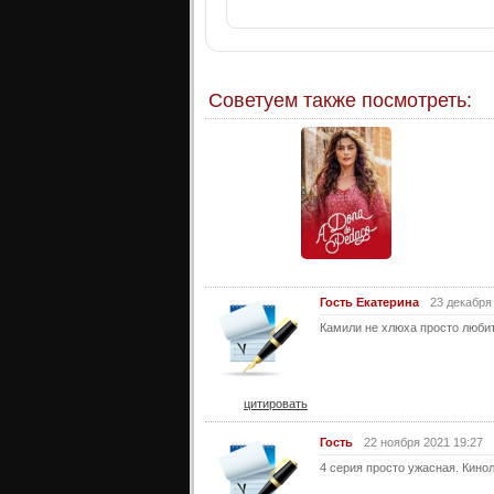
Советуем также посмотреть:
Гость Екатерина
23 декабря
Камили не хлюха просто любит
цитировать
Гость
22 ноября 2021 19:27
4 серия просто ужасная. Кинол