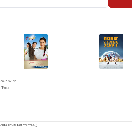
25 с
26 с
27 с
28 с
29 с
30 с
31 с
32 с
33 с
 2023 02:55
34 с
 Тони.
35 с
36 с
37 с
38 с
ента нечистая стертая((
39 с