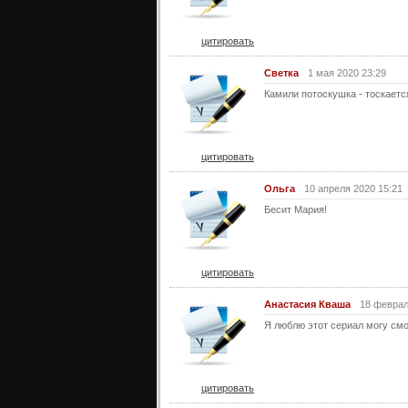
цитировать
Светка
1 мая 2020 23:29
Камили потоскушка - тоскается
цитировать
Ольга
10 апреля 2020 15:21
Бесит Мария!
цитировать
Анастасия Кваша
18 феврал
Я люблю этот сериал могу смо
цитировать