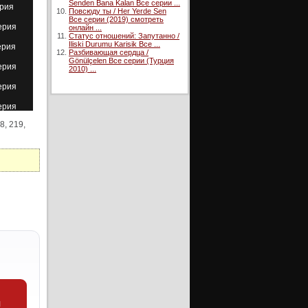
Senden Bana Kalan Все серии ...
ерия
Повсюду ты / Her Yerde Sen
Все серии (2019) смотреть
ерия
онлайн ...
Статус отношений: Запутанно /
Iliski Durumu Karisik Все ...
ерия
Разбивающая сердца /
Gönülçelen Все серии (Турция
ерия
2010) ...
ерия
ерия
18, 219,
ерия
ерия
ерия
ерия
ерия
ерия
ерия
ерия
ерия
и
ерия