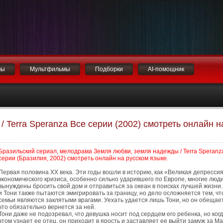
мы
Мультфильмы
Подборки
AI-помощник
 Terra Speranza Все серии (2002) смотреть онлайн н
Бразильский сериал, мелодрама Земля любви, земля надежды / Terra Speranz
серии (Бразилия, 2002) смотреть онлайн на русском языке.
Первая половина XX века. Эти годы вошли в историю, как «Великая депрессия
экономического кризиса, особенно сильно ударившего по Европе, многие люд
вынуждены бросить свой дом и отправиться за океан в поисках лучшей жизни
и Тони также пытаются эмигрировать за границу, но дело осложняется тем, чт
семьи являются заклятыми врагами. Уехать удается лишь Тони, но он обещае
что обязательно вернется за ней.
Тони даже не подозревал, что девушка носит под сердцем его ребенка, но когд
этом узнает ее отец, он приходит в ярость и заставляет ее выйти замуж за М