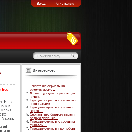
Вход
|
Регистрация
Интересное:
а
Египетские сериалы на
a Все
русском языке ...
Летние турецкие сериалы для
вечера ...
Турецкие сериалы с сильными
». Из-за
персонажами ...
и были
Турецкие сериалы о сильных
. Мария
героях ...
о их
Сериалы про богатого парня и
бедную девушку ...
т Марии,
Турецкие сериалы с хорошим
финалом ...
а об
Турецкие сериалы про любовь
артино,