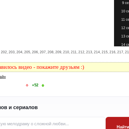
9 с
10 с
11 с
12 с
13 с
14 с
201, 202, 203, 204, 205, 206, 207, 208, 209, 210, 211, 212, 213, 214, 215, 216, 217, 2
15 с
16 с
вилось видео - покажите друзьям :)
17 с
айн
18 с
+52
19 с
20 с
21 с
ов и сериалов
22 с
23 с
Найт
24 с