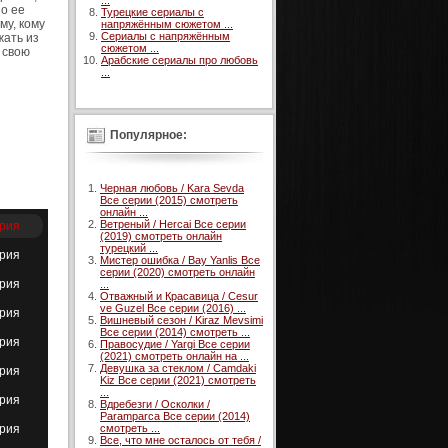
...
 о ее
Турецкие сериалы с
му, кому
напряжённым сюжетом ...
Сериалы с напряжённым
жать из
сюжетом ...
 свою
Арабские сериалы про любовь
...
Популярное:
Черная любовь / Kara Sevda
Все серии (2015) смотреть
онлайн ...
Ветреный / Hercai Все серии
ерия
(2019) смотреть онлайн
турецкий ...
ерия
Мистер ошибка / Bay Yanlis Все
серии (2020) смотреть онлайн
ерия
...
Отважный и Красавица / Cesur
ve Guzel Все серии (2016) ...
ерия
Вишневый сезон / Kiraz Mevsimi
Все серии (2014) смотреть ...
ерия
Правосудие / Yargi Все серии
(2021) смотреть онлайн на ...
Девушка за стеклом / Camdaki
ерия
Kiz Все серии (2021) смотреть
...
ерия
Вдребезги / Осколки /
Paramparca Все серии (2014)
ерия
смотреть ...
Все, что мне осталось от тебя /