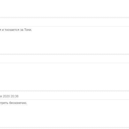
40 с
41 с
42 с
43 с
 и тоскается за Тони.
44 с
45 с
46 с
47 с
48 с
49 с
50 с
51 с
я 2020 20:38
треть бесконечно.
52 с
53 с
54 с