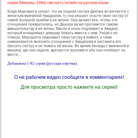
серии (Мексика, 1996) смотреть онлайн на русском языке.
Когда Маргарита узнает, что ее родная сестра Динора встречается с
женатым мужчиной Амадором, то она решает спасти свою сестру от
самой большой ошибки в ее жизни. Она делает все, чтобы эти
отношения прекратились, но Динора резко противится такому
вмешательству в ее жизнь. Масла в огонь подливает и Амадор,
который уговаривает девушку бежать вместе с ним. Узнав о ее
планах, Маргарита закрывает свою сестру в комнат, а сама
намеревается выяснить отношения с Амадором и заставить его
бросить сестру и не ломать ей жизнь. Во время беседы с мужчиной в
машину, где они сидели, врезается грузовик и оба они погибают на
месте…
Добавлена 1-92 серия (русская озвучка).
О не рабочем видео сообщите в комментариях!
Для просмотра просто нажмите на серию!