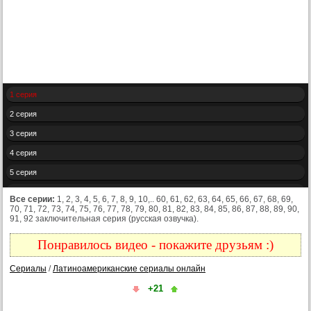
1 серия
2 серия
3 серия
4 серия
5 серия
6 серия
Все серии:
1, 2, 3, 4, 5, 6, 7, 8, 9, 10,.. 60, 61, 62, 63, 64, 65, 66, 67, 68, 69,
70, 71, 72, 73, 74, 75, 76, 77, 78, 79, 80, 81, 82, 83, 84, 85, 86, 87, 88, 89, 90,
7 серия
91, 92 заключительная серия (русская озвучка).
8 серия
Понравилось видео - покажите друзьям :)
9 серия
Сериалы
/
Латиноамериканские сериалы онлайн
10 серия
+21
11 серия
12 серия