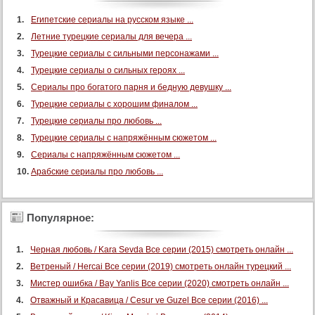
61 серия
Египетские сериалы на русском языке ...
Летние турецкие сериалы для вечера ...
62 серия
Турецкие сериалы с сильными персонажами ...
63 серия
Турецкие сериалы о сильных героях ...
64 серия
Сериалы про богатого парня и бедную девушку ...
65 серия
Турецкие сериалы с хорошим финалом ...
66 серия
Турецкие сериалы про любовь ...
67 серия
Турецкие сериалы с напряжённым сюжетом ...
Сериалы с напряжённым сюжетом ...
68 серия
Арабские сериалы про любовь ...
69 серия
70 серия
71 серия
Популярное:
72 серия
Черная любовь / Kara Sevda Все серии (2015) смотреть онлайн ...
73 серия
Ветреный / Hercai Все серии (2019) смотреть онлайн турецкий ...
74 серия
Мистер ошибка / Bay Yanlis Все серии (2020) смотреть онлайн ...
75 серия
Отважный и Красавица / Cesur ve Guzel Все серии (2016) ...
76 серия