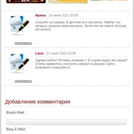
29 серия
Ирина
19 июня 2021 20:50
30 серия
Спасибо за сериал. В детстве его смотрела. Люблю эту
31 серия
актрису, решила пересмотреть. Качество не самое лучшее.
Но ничего.
32 серия
33 серия
цитировать
34 серия
Larra
21 июля 2020 23:26
35 серия
Здравствуйте! Почему начиная с 11 серии видео без звука?
Очень нравилось смотреть сериал на вашем сайте,
36 серия
исправьте пожалуйста.
37 серия
цитировать
38 серия
39 серия
40 серия
Добавление комментария
41 серия
Ваше Имя:
42 серия
43 серия
Ваш E-Mail:
44 серия