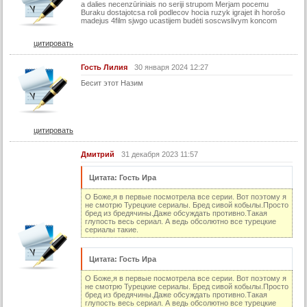
a dalies necenzūriniais no seriji strupom Merjam pocemu
38 серия
Buraku dostajotcsa roli podlecov hocia ruzyk igrajet ih horošo
madejus 4film sjwgo ucastijem budėti soscwslivym koncom
39 серия
Конец
цитировать
Гость Лилия
30 января 2024 12:27
Бесит этот Назим
цитировать
Дмитрий
31 декабря 2023 11:57
Цитата: Гость Ира
О Боже,я в первые посмотрела все серии. Вот поэтому я
не смотрю Турецкие сериалы. Бред сивой кобылы.Просто
бред из бредячины.Даже обсуждать противно.Такая
глупость весь сериал. А ведь обсолютно все турецкие
сериалы такие.
Цитата: Гость Ира
О Боже,я в первые посмотрела все серии. Вот поэтому я
не смотрю Турецкие сериалы. Бред сивой кобылы.Просто
бред из бредячины.Даже обсуждать противно.Такая
глупость весь сериал. А ведь обсолютно все турецкие