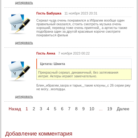
цитировать
Гость Бабушка
11 ноября 2023 20:31
Сериал чуда очень понравился а Ибрагим вообще один
правильный оказался, стоить смотреть музыка очень
хороший, перевод тоже очень приятной,, а артисты также
подобрана один за другой красивые короче смотрите
понравиться фильм
цитировать
Гость Анна
7 ноября 2023 00:22
Цитата: Шмита
Прекрасный сериал, динамичный, без затягивания
интриг. Актеры играют замечательно.
Блин,,ибрагим,захра и тарык,,,такие клоуны,,с 26 серии ржу
не могу...молодцы.
цитировать
Назад
1
2
3
4
5
6
7
8
9
10
...
19
Далее
Добавление комментария