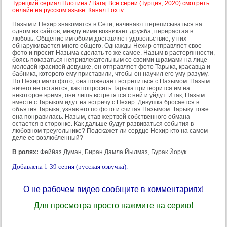
Турецкий сериал Плотина / Baraj Все серии (Турция, 2020) смотреть
онлайн на русском языке. Канал Fox tv.
Назым и Нехир знакомятся в Сети, начинают переписываться на
одном из сайтов, между ними возникает дружба, перерастая в
любовь. Общение им обоим доставляет удовольствие, у них
обнаруживается много общего. Однажды Нехир отправляет свое
фото и просит Назыма сделать то же самое. Назым в растерянности,
боясь показаться непривлекательным со своими шрамами на лице
молодой красивой девушке, он отправляет фото Тарыка, красавца и
бабника, которого ему приставили, чтобы он научил его уму-разуму.
Но Нехир мало фото, она пожелает встретиться с Назымом. Назым
ничего не остается, как попросить Тарыка притворится им на
некоторое время, они лишь встретятся с ней и уйдут. Итак, Назым
вместе с Тарыком идут на встречу с Нехир. Девушка бросается в
объятия Тарыка, узнав его по фото и считая Назымом. Тарыку тоже
она понравилась. Назым, став жертвой собственного обмана
остается в сторонке. Как дальше будут развиваться события в
любовном треугольнике? Подскажет ли сердце Нехир кто на самом
деле ее возлюбленный?
В ролях:
Феййаз Думан, Биран Дамла Йылмаз, Бурак Йорук.
Добавлена 1-39 серия (русская озвучка).
О не рабочем видео сообщите в комментариях!
Для просмотра просто нажмите на серию!