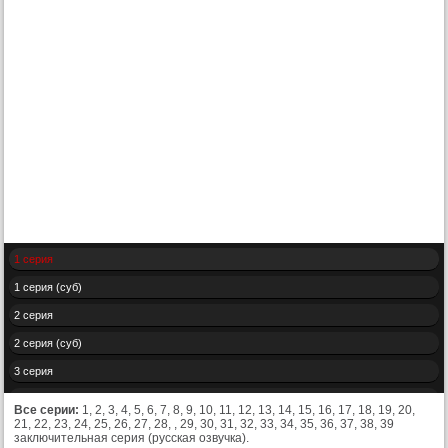
1 серия
1 серия (суб)
2 серия
2 серия (суб)
3 серия
4 серия
Все серии:
1, 2, 3, 4, 5, 6, 7, 8, 9, 10, 11, 12, 13, 14, 15, 16, 17, 18, 19, 20,
21, 22, 23, 24, 25, 26, 27, 28, , 29, 30, 31, 32, 33, 34, 35, 36, 37, 38, 39
5 серия
заключительная серия (русская озвучка).