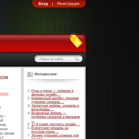
Вход
|
Регистрация
Интересное:
ком
Розы и грехи — сериалы и
2015)
фильмы онлайн ...
Клюквенный шербет: похожие
турецкие сериалы ...
Запретная любовь: сериалы и
о
мелодрамы ...
Возможная любовь —
ра –
подборка сериалов и фильмов
ой
...
17 9 серия смотреть онлайн ...
ком,
Египетские сериалы на
янно
русском языке ...
ир своим
Летние турецкие сериалы для
и?