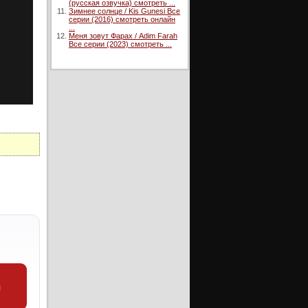
(русская озвучка) смотреть ...
Зимнее солнце / Kis Gunesi Все
серии (2016) смотреть онлайн
...
Меня зовут Фарах / Adim Farah
Все серии (2023) смотреть ...
и