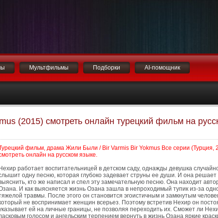
мы
Мультфильмы
Подборки
AI-помощник
okmus (2015) смотреть онлайн турецкий фильм на русс
Турецкий фильм, драма Жили Были / Bir Varmis Bir Yokmus Все серии (Турция, 
смотреть онлайн на русском языке.
Нехир работает воспитательницей в детском саду, однажды девушка случайн
слышит одну песню, которая глубоко задевает струны ее души. И она решает
выяснить, кто же написал и спел эту замечательную песню. Она находит авто
Озана. И как выясняется жизнь Озана зашла в непроходимый тупик из-за одн
тяжелой травмы. После этого он становится эгоистичным и замкнутым челове
который не воспринимает женщин всерьез. Поэтому встретив Нехир он посто
указывает ей на личные границы, не позволяя переходить их. Сможет ли Нех
ласковым голосом и ангельским терпением вернуть в жизнь Озана яркие краск