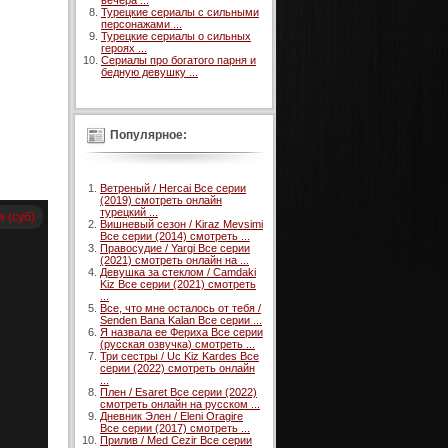
вечера ...
Турецкие сериалы с сильными
персонажами ...
Турецкие сериалы о сильных
героях ...
Сериалы про богатого парня и
бедную девушку ...
Популярное:
Ветреный / Hercai Все серии
(2019) смотреть онлайн
турецкий ...
я (суб)
Вишневый сезон / Kiraz Mevsimi
Все серии (2014) смотреть ...
Правосудие / Yargi Все серии
(2021) смотреть онлайн на ...
Девушка за стеклом / Camdaki
Kiz Все серии (2021) смотреть
...
Все, что мне осталось от тебя /
Senden Bana Kalan Все серии ...
Я назвала ее Фериха Все серии
(русская озвучка) смотреть ...
Три сестры / Uc Kiz Kardes Все
серии (2022) смотреть онлайн
...
Плен / Esaret Все серии (2022)
смотреть онлайн на русском ...
Дневник Элен / Eleni Oragire
Все серии (2017) смотреть ...
Прилив / Med Cezir Все серии