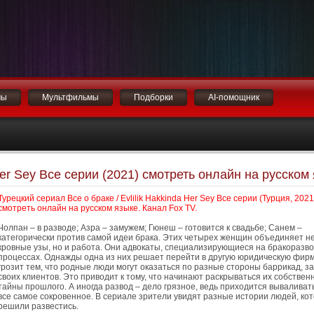
мы
Мультфильмы
Подборки
AI-помощник
 Her Sey Все серии (2021) смотреть онлайн на русском
Турецкий сериал Все о браке / Evlilik Hakkinda Her Sey Все серии (Турция, 2021
смотреть онлайн на русском языке. Канал Fox TV.
Чолпан – в разводе; Азра – замужем; Гюнеш – готовится к свадьбе; Санем –
категорически против самой идеи брака. Этих четырех женщин объединяет не
кровные узы, но и работа. Они адвокаты, специализирующиеся на бракоразв
процессах. Однажды одна из них решает перейти в другую юридическую фирму
грозит тем, что родные люди могут оказаться по разные стороны баррикад, 
своих клиентов. Это приводит к тому, что начинают раскрываться их собствен
тайны прошлого. А иногда развод – дело грязное, ведь приходится вываливат
все самое сокровенное. В сериале зрители увидят разные истории людей, ко
решили развестись.