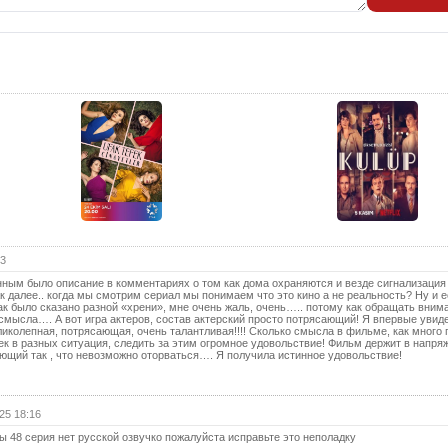
(с
13 с
13 с
(с
14 с
14 с
(с
15 с
15 с
(с
16 с
53
ным было описание в комментариях о том как дома охраняются и везде сигнализация ,
16 с
ак далее.. когда мы смотрим сериал мы понимаем что это кино а не реальность? Ну и 
(с
к было сказано разной «хрени», мне очень жаль, очень….. потому как обращать вним
т смысла…. А вот игра актеров, состав актерский просто потрясающий! Я впервые увид
17 с
иколепная, потрясающая, очень талантливая!!!! Сколько смысла в фильме, как много 
ек в разных ситуация, следить за этим огромное удовольствие! Фильм держит в напря
ющий так , что невозможно оторваться…. Я получила истинное удовольствие!
17 с
(с
18 с
25 18:16
18 с
ры 48 серия нет русской озвучко пожалуйста исправьте это неполадку
(с