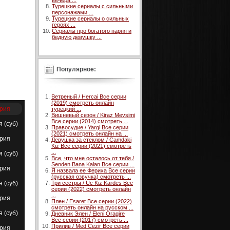
вечера ...
Турецкие сериалы с сильными
персонажами ...
Турецкие сериалы о сильных
героях ...
Сериалы про богатого парня и
бедную девушку ...
Популярное:
Ветреный / Hercai Все серии
(2019) смотреть онлайн
ерия
турецкий ...
Вишневый сезон / Kiraz Mevsimi
Все серии (2014) смотреть ...
я (суб)
Правосудие / Yargi Все серии
(2021) смотреть онлайн на ...
ерия
Девушка за стеклом / Camdaki
Kiz Все серии (2021) смотреть
...
я (суб)
Все, что мне осталось от тебя /
Senden Bana Kalan Все серии ...
ерия
Я назвала ее Фериха Все серии
(русская озвучка) смотреть ...
я (суб)
Три сестры / Uc Kiz Kardes Все
серии (2022) смотреть онлайн
...
ерия
Плен / Esaret Все серии (2022)
смотреть онлайн на русском ...
я (суб)
Дневник Элен / Eleni Oragire
Все серии (2017) смотреть ...
Прилив / Med Cezir Все серии
ерия