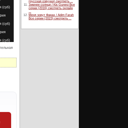
(русская озвучка) смотреть ...
Зимнее солнце / Kis Gunesi Все
я (суб)
серии (2016) смотреть онлайн
...
Меня зовут Фарах / Adim Farah
ерия
Все серии (2023) смотреть ...
я (суб)
ерия
я (суб)
чительная
ерия
я (суб)
ерия
я (суб)
ерия
ерия
уб)
ерия
я (суб)
ерия
и
ерия