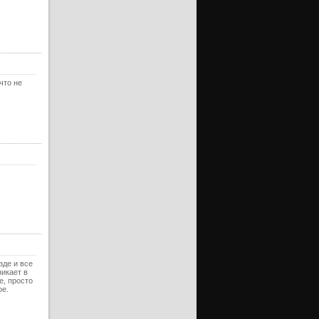
ерия
ерия
уб)
ерия
что не
ерия
уб)
ерия
ерия
уб)
ерия
ерия
уб)
ерия
ерия
уб)
зде и все
никает в
ерия
е, просто
ое.
ерия
уб)