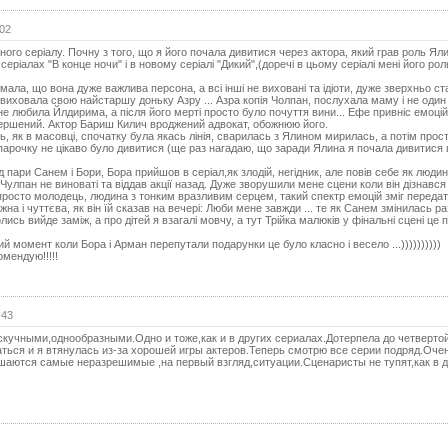
25 с
:02
25 с
(с
ного серіалу. Почну з того, що я його почала дивитися через актора, який грав роль Ял
 серіалах "В конце ночи" і в новому серіалі "Дикий",(доречі в цьому серіалі мені його ро
26 с
мала, що вона дуже важлива персона, а всі інші не виховані та ідіоти, дуже зверхньо с
 виховала свою найстаршу доньку Азру ... Азра копія Чолпан, послухала маму і не один 
26 с
не любила Йлдирима, а після його мерті просто було почуття вини... Ефе привніс емоцій
(с
евершений. Актор Бариш Килич вроджений адвокат, обожнюю його.
, як в масовці, спочатку була якась лінія, сварилась з Ялином мирилась, а потім прост
 парочку не цікаво було дивитися (ще раз нагадаю, що заради Ялина я почала дивитися 
27 с
 пари Санем і Бори, Бора прийшов в серіал,як злодій, негідник, але повів себе як люди
27 с
 Чулпан не виноваті та віддав акції назад. Дуже зворушили мене сцени коли він дізнавс
(с
р просто молодець, людина з тонким вразливим серцем, такий спектр емоцій зміг передат
жна і чуттєва, як він їй сказав на вечері: Люби мене завжди ... те як Санем змінилась р
лись вийде заміж, а про дітей я взагалі мовчу, а тут Трійка малюків у фінальні сцені це 
28 с
 момент коли Бора і Арман перепутали подарунки це було класно і весело ...))))))))))
28 с
омендую!!!!!
(с
29 с
:43
29 с
кучными,однообразными.Одно и тоже,как и в других сериалах.Дотерпела до четвертой
(с
ться и я втянулась из-за хорошей игры актеров.Теперь смотрю все серии подряд.Оче
шаются самые неразрешимые ,на первый взгляд,ситуации.Сценаристы не тупят,как в д
30 с
30 с
(с
31 с