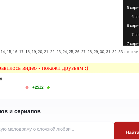
5 сери
6 с
6 сери
7 с
7 сери
 13, 14, 15, 16, 17, 18, 19, 20, 21, 22, 23, 24, 25, 26, 27, 28, 29, 30, 31, 32, 33 заклю
8 с
8 сери
авилось видео - покажи друзьям :)
9 с
ке
9 сери
+2532
10 с
10 с
(с
ов и сериалов
11 с
11 сери
12 с
Найт
12 с