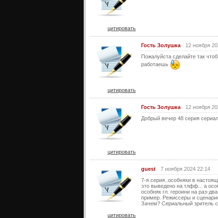
цитировать
Гость Золушка
12 ноября 20
Пожалуйста сделайте так чтоб
работаешь
цитировать
Гость Золушка
12 ноября 20
Добрый вечер 48 серия сериал
цитировать
guest
7 ноября 2024 22:14
7-я серия..особняки в настоя
это выведено на тлфф... а ос
особняк гл. героини на раз-дв
пример. Режиссеры и сценарис
Зачем? Сериальный зритель с
цитировать