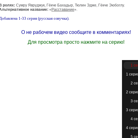
В ролях:
Сумру Явруджук, Гёкче Бахадыр, Тюлин Эдже, Гёкче Эюбоглу.
Альтернативное название:
«
Расставание
».
Добавлена 1-33 серия (русская озвучка).
О не рабочем видео сообщите в комментариях!
Для просмотра просто нажмите на серию!
1 с
1 сери
2 с
2 сери
3 с
3 сери
4 с
4 сери
5 с