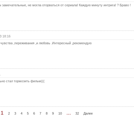
ы замечательные, не могла оторваться от сериала! Каждую минуту интрига! ? Браво !
31 с
(с
32 с
32 с
(с
3 18:16
33 с
,чувства ,переживания ,и любовь .Интересный ,рекомендую
33 с
(с
Ко
1
ьно стал тормозить фильм(((
1
...
2
3
4
5
6
7
8
9
10
32
Далее