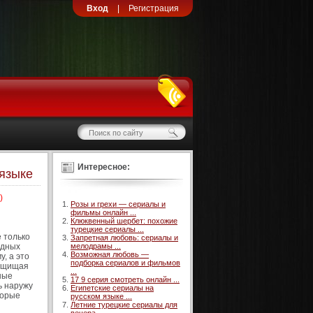
Вход
|
Регистрация
Интересное:
 языке
)
Розы и грехи — сериалы и
фильмы онлайн ...
Клюквенный шербет: похожие
турецкие сериалы ...
 только
Запретная любовь: сериалы и
одных
мелодрамы ...
Возможная любовь —
, а это
подборка сериалов и фильмов
защищая
...
ные
17 9 серия смотреть онлайн ...
ь наружу
Египетские сериалы на
торые
русском языке ...
Летние турецкие сериалы для