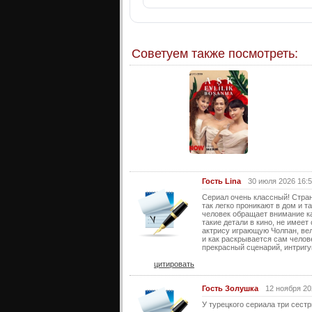
Советуем также посмотреть:
Гость Lina
30 июля 2026 16:
Сериал очень классный! Стран
так легко проникают в дом и т
человек обращает внимание ка
такие детали в кино, не имее
актрису играющую Чолпан, вел
и как раскрывается сам челов
прекрасный сценарий, интригу
цитировать
Гость Золушка
12 ноября 20
У турецкого сериала три сест