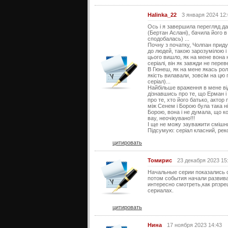
Halinka_22
3 января 2024 12
Ось і я завершила перегляд да
(Бертан Аслані), бачила його в
сподобалась) ...
Почну з початку, Чолпан приду
до людей, такою зарозумілою і
цього вишло, як на мене вона 
серіалі, він як завжди не пер
В Гюнеш, як на мене якась роль
якість вилавали, зовсім на цю
серіал)...
Найбільше враження в мене від
дізнавшись про те, що Ерман і
про те, хто його батько, акто
між Сенем і Борою була така ні
Борою, вона і не думала, що ко
вау, неочікувано!!!
І ще не можу зауважити смішний
Підсумую: серіал класний, рек
цитировать
Томирис
23 декабря 2023 15
Начальные серии показались с
потом события начали развива
интересно смотреть,как рпзре
сериалах.
цитировать
Нина
17 ноября 2023 14:43