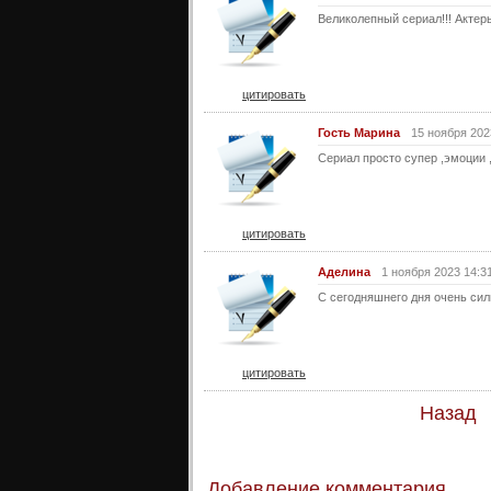
Великолепный сериал!!! Актер
цитировать
Гость Марина
15 ноября 202
Сериал просто супер ,эмоции 
цитировать
Аделина
1 ноября 2023 14:3
С сегодняшнего дня очень сил
цитировать
Назад
Добавление комментария