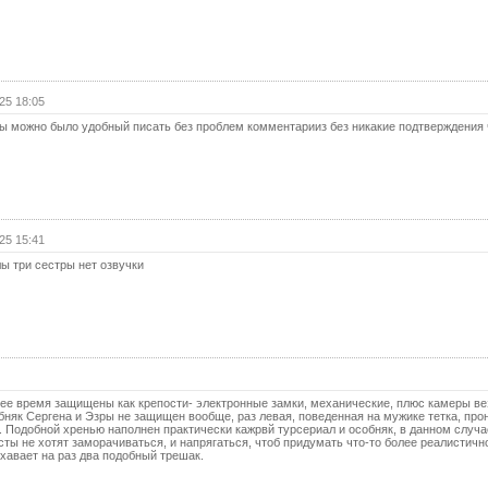
19 с
19 с
(с
25 18:05
20 с
ы можно было удобный писать без проблем комментарииз без никакие подтверждения 
20 с
(с
21 с
21 с
(с
25 15:41
22 с
ы три сестры нет озвучки
22 с
(с
23 с
23 с
(с
щее время защищены как крепости- электронные замки, механические, плюс камеры ве
обняк Сергена и Эзры не защищен вообще, раз левая, поведенная на мужике тетка, про
24 с
а. Подобной хренью наполнен практически кажрвй турсериал и особняк, в данном случа
ты не хотят заморачиваться, и напрягаться, чтоб придумать что-то более реалистичн
24 с
хавает на раз два подобный трешак.
(с