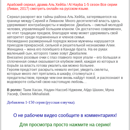
Арабский сериал, драма Аль Хейба / Al Hayba 1-5 сезон Все серии
(Ливан, 2017) смотреть онлайн на русском языке.
Сериал раскроет все тайны района Аль Хейба, затерявшегося на
границе между Сирией и Ливаном. Много десятилетий власть здесь
удерживают контрабандисты и мафиози. Джабаль – смелый молодой
человек, управляющий большим кланом. Он достаточно современен,
но чтит традиции предков, благодаря чему может удерживать свой
авторитет среди подчиненных и членов семьи.
Неожиданно размеренный порядок жизни мужчины нарушается
приездом прекрасной, сильной и решительной незнакомки Алии.
Женщина – жена его погибшего в Канаде брата. На ее руках
маленький сын, которого также зовут Джабалем.
Внезапно розовые очки с глаз главного героя упали – его большая и
сплоченная семья оказывается клубком змей, каждая из которых в
борьбе за власть готова ужалить как можно больнее.
Героям предстоит раскрыть немало интриг, увидеть скелеты,
которые много лет прятались в шкафу, столкнуться с
предательством, прежде чем они вновь найдут покой, и распознают в
водовороте событий свою настоящую любовь…
В ролях:
Таим Хасан, Надин Нассиб Нджеим, Абдо Шахин, Муна
Уасиф, Oweiss Mkhallalati.
Добавлена 1-150 серия (русская озвучка).
О не рабочем видео сообщите в комментариях!
Для просмотра просто нажмите на серию!