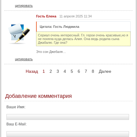
102 серия
цитировать
102 серия (суб)
Гость Елена
11 апреля 2025 11:34
103 серия
103 серия (суб)
Цитата: Гость Людмила
104 серия
Сериал очень интересный. Гл. герои очень красивые,но я
не поняла куда делась Алия. Она ведь родила сына
Джабалю. Где она?
104 серия (суб)
Это сон Джебаля…
105 серия
цитировать
105 серия (суб)
106 серия
Назад
1
2
3
4
5
6
7
8
Далее
106 серия (суб)
107 серия
107 серия (суб)
Добавление комментария
108 серия
Ваше Имя:
108 серия (суб)
109 серия
Ваш E-Mail:
109 серия (суб)