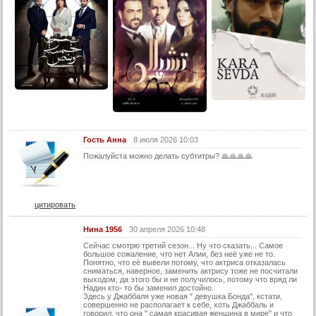
23 серия
24 серия
25 серия
26 серия
27 серия
28 серия
29 серия
30 серия
Гость Анна
8 июля 2026 10:03
Пожалуйста можно делать субтитры? 🙏🙏🙏🙏
2 сезон:
31 серия
32 серия
цитировать
33 серия
Нина 1956
30 апреля 2026 10:48
34 серия
Сейчас смотрю третий сезон... Ну что сказать... Самое
большое сожаление, что нет Алии, без неё уже не то.
35 серия
Понятно, что её вывели потому, что актриса отказалась
сниматься, наверное, заменить актрису тоже не посчитали
36 серия
выходом, да этого бы и не получилось, потому что вряд ли
Надин кто- то бы заменил достойно.
Здесь у Джаббаля уже новая " девушка Бонда", кстати,
37 серия
совершенно не располагает к себе, хоть Джаббаль и
говорил, что она " самая красивая женщина в мире" и что