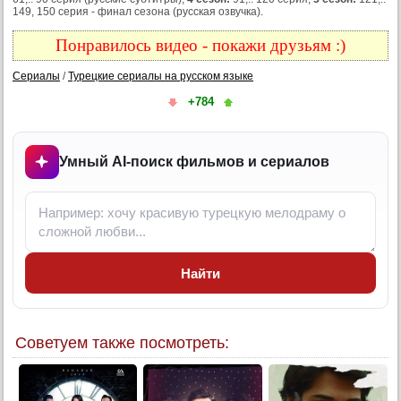
7 серия
149, 150 серия - финал сезона (русская озвучка).
8 серия
Понравилось видео - покажи друзьям :)
9 серия
Сериалы
/
Турецкие сериалы на русском языке
10 серия
+784
11 серия
12 серия
13 серия
Умный AI-поиск фильмов и сериалов
14 серия
15 серия
16 серия
17 серия
Найти
18 серия
19 серия
20 серия
Советуем также посмотреть:
21 серия
22 серия