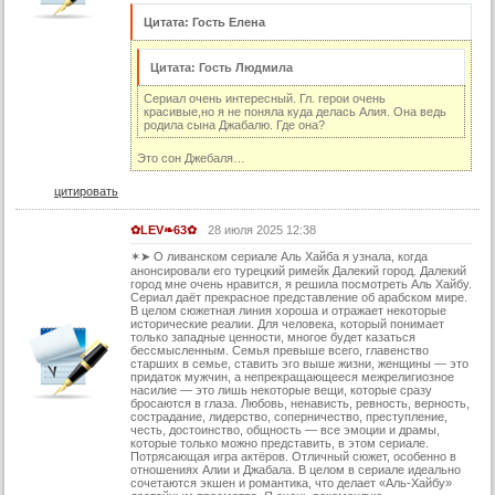
82 серия (суб)
Цитата: Гость Елена
83 серия (суб)
84 серия (суб)
Цитата: Гость Людмила
85 серия (суб)
Сериал очень интересный. Гл. герои очень
красивые,но я не поняла куда делась Алия. Она ведь
родила сына Джабалю. Где она?
86 серия (суб)
87 серия (суб)
Это сон Джебаля…
88 серия (суб)
цитировать
89 серия (суб)
✿LEV❧63✿
28 июля 2025 12:38
90 серия (суб)
✶➤ О ливанском сериале Аль Хайба я узнала, когда
анонсировали его турецкий римейк Далекий город. Далекий
4 сезон:
город мне очень нравится, я решила посмотреть Аль Хайбу.
Сериал даёт прекрасное представление об арабском мире.
В целом сюжетная линия хороша и отражает некоторые
91 серия
исторические реалии. Для человека, который понимает
только западные ценности, многое будет казаться
91 серия (суб)
бессмысленным. Семья превыше всего, главенство
старших в семье, ставить эго выше жизни, женщины — это
92 серия
придаток мужчин, а непрекращающееся межрелигиозное
насилие — это лишь некоторые вещи, которые сразу
бросаются в глаза. Любовь, ненависть, ревность, верность,
92 серия (суб)
сострадание, лидерство, соперничество, преступление,
честь, достоинство, общность — все эмоции и драмы,
93 серия
которые только можно представить, в этом сериале.
Потрясающая игра актёров. Отличный сюжет, особенно в
93 серия (суб)
отношениях Алии и Джабала. В целом в сериале идеально
сочетаются экшен и романтика, что делает «Аль-Хайбу»