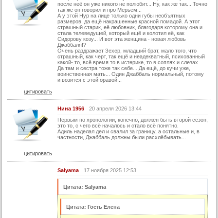
38 серия
после неё он уже никого не полюбит... Ну, как же так... Точно
так же он говорил и про Мерьем...
39 серия
А у этой Нур на лице только одни губы необъятных
размеров, да ещё накрашенные красной помадой. А этот
страшный старик, её любовник, благодаря которому она и
40 серия
стала телеведущей, который ещё и колотил её, как
Сидорову козу... И вот эта женщина - новая любовь
41 серия
Джаббаля!?
Очень раздражает Зехер, младший брат, мало того, что
42 серия
страшный, как черт, так ещё и неадекватный, психованный
какой- то, всё время то в истерике, то в соплях и слезах...
Да там и сестра тоже так себе... Да ещё, до кучи уже,
43 серия
воинственная мать... Один Джаббаль нормальный, потому
и возится с этой оравой...
44 серия
цитировать
45 серия
Нина 1956
20 апреля 2026 13:44
46 серия
Первым по хронологии, конечно, должен быть второй сезон,
47 серия
это то, с чего всё началось и стало всё понятно.
Адиль наделал дел и свалил за границу, а остальные и, в
48 серия
частности, Джаббаль должны были расхлёбывать...
49 серия
цитировать
50 серия
Salyama
17 ноября 2025 12:53
51 серия
Цитата: Salyama
52 серия
53 серия
Цитата: Гость Елена