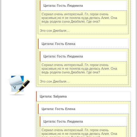
53 серия (суб)
Цитата: Гость Людмила
54 серия
Сериал очень интересный. Гл. герои очень
54 серия (суб)
красивые,но я не поняла куда делась Алия. Она
ведь родила сына Джабалю. Где она?
55 серия
Это сон Джебаля…
55 серия (суб)
56 серия
Цитата: Гость Елена
57 серия
Цитата: Гость Людмила
58 серия
Сериал очень интересный. Гл. герои очень
красивые,но я не поняла куда делась Алия. Она
59 серия
ведь родила сына Джабалю. Где она?
60 серия
Это сон Джебаля…
3 сезон:
61 серия (суб)
Цитата: Salyama
62 серия (суб)
Цитата: Гость Елена
63 серия (суб)
64 серия (суб)
Цитата: Гость Людмила
65 серия (суб)
Сериал очень интересный. Гл. герои очень
красивые,но я не поняла куда делась Алия. Она