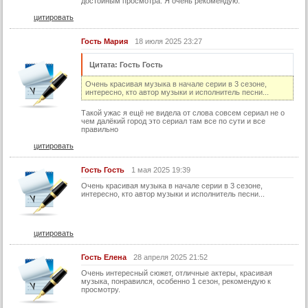
достойным просмотра. Я очень рекомендую.
94 серия
цитировать
94 серия (суб)
95 серия
Гость Мария
18 июля 2025 23:27
95 серия (суб)
Цитата: Гость Гость
96 серия
Очень красивая музыка в начале серии в 3 сезоне,
интересно, кто автор музыки и исполнитель песни...
96 серия (суб)
Такой ужас я ещё не видела от слова совсем сериал не о
97 серия
чем далёкий город это сериал там все по сути и все
правильно
97 серия (суб)
цитировать
98 серия
Гость Гость
1 мая 2025 19:39
98 серия (суб)
Очень красивая музыка в начале серии в 3 сезоне,
99 серия
интересно, кто автор музыки и исполнитель песни...
99 серия (суб)
100 серия
цитировать
100 серия (суб)
Гость Елена
28 апреля 2025 21:52
101 серия
Очень интересный сюжет, отличные актеры, красивая
музыка, понравился, особенно 1 сезон, рекомендую к
просмотру.
101 серия (суб)