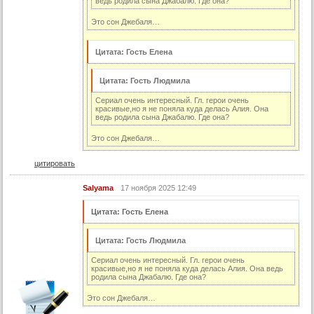
ведь родила сына Джабалю. Где она?
66 серия (суб)
67 серия (суб)
Это сон Джебаля…
68 серия (суб)
Цитата: Гость Елена
69 серия (суб)
70 серия (суб)
Цитата: Гость Людмила
71 серия (суб)
Сериал очень интересный. Гл. герои очень
красивые,но я не поняла куда делась Алия. Она
ведь родила сына Джабалю. Где она?
72 серия (суб)
Это сон Джебаля…
73 серия (суб)
74 серия (суб)
цитировать
75 серия (суб)
Salyama
17 ноября 2025 12:49
76 серия (суб)
Цитата: Гость Елена
77 серия (суб)
78 серия (суб)
Цитата: Гость Людмила
79 серия (суб)
Сериал очень интересный. Гл. герои очень
красивые,но я не поняла куда делась Алия. Она ведь
80 серия (суб)
родила сына Джабалю. Где она?
81 серия (суб)
Это сон Джебаля…