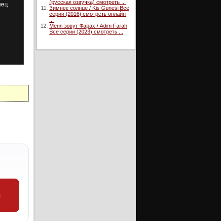
(русская озвучка) смотреть ...
нец
Зимнее солнце / Kis Gunesi Все
серии (2016) смотреть онлайн
...
Меня зовут Фарах / Adim Farah
Все серии (2023) смотреть ...
и