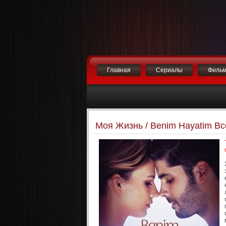
Главная
Сериалы
Филь
Моя Жизнь / Benim Hayatim Вс