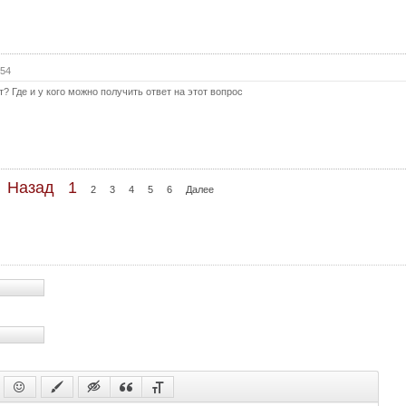
:54
т? Где и у кого можно получить ответ на этот вопрос
Назад
1
2
3
4
5
6
Далее