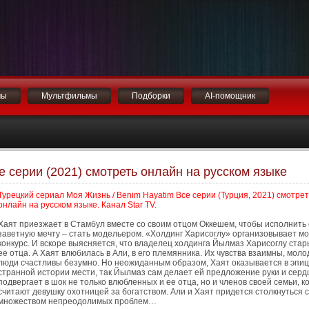
мы
Мультфильмы
Подборки
AI-помощник
е серии (2021) смотреть онлайн на русском языке
Турецкий сериал Моя Жизнь / Benim Hayatim Все серии (Турция, 2021) смотрет
онлайн на русском языке. Канал Star TV.
Хаят приезжает в Стамбул вместе со своим отцом Оккешем, чтобы исполнить
заветную мечту – стать модельером. «Холдинг Харисоглу» организовывает м
конкурс. И вскоре выясняется, что владелец холдинга Йылмаз Харисоглу стар
ее отца. А Хаят влюбилась в Али, в его племянника. Их чувства взаимны, мол
люди счастливы безумно. Но неожиданным образом, Хаят оказывается в эпи
странной истории мести, так Йылмаз сам делает ей предложение руки и серд
подвергает в шок не только влюбленных и ее отца, но и членов своей семьи, 
считают девушку охотницей за богатством. Али и Хаят придется столкнуться с
множеством непреодолимых проблем…