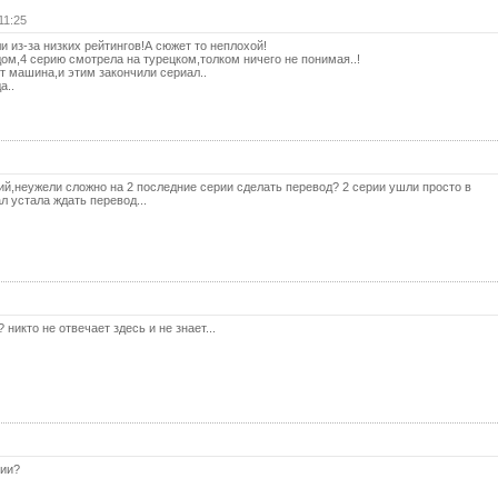
11:25
и из-за низких рейтингов!А сюжет то неплохой!
ом,4 серию смотрела на турецком,толком ничего не понимая..!
ет машина,и этим закончили сериал..
а..
рий,неужели сложно на 2 последние серии сделать перевод? 2 серии ушли просто в
л устала ждать перевод...
 никто не отвечает здесь и не знает...
рии?