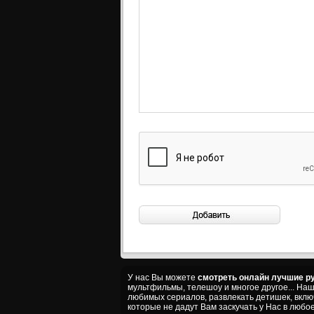
У нас Вы можете
смотреть онлайн лучшие ру
мультфильмы, телешоу и многое другое... На
любимых сериалов, развлекать детишек, вкл
которые не дадут Вам заскучать у Нас в любое