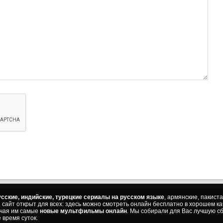
сские, индийские, турецкие сериалы на русском языке
, армянские, пакист
ш сайт открыт для всех: здесь можно смотреть онлайн бесплатно в хорошем к
ючая им самые
новые мультфильмы онлайн
. Мы собирали для Вас лучшую сб
 время суток.