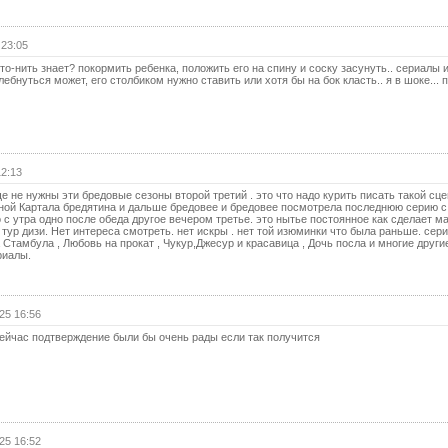
(с
19 с
 23:05
19 с
то-нить знает? покормить ребенка, положить его на спину и соску засунуть.. сериалы
(с
ебнуться может, его столбиком нужно ставить или хотя бы на бок класть.. я в шоке... 
20 с
20 с
(с
12:13
21 с
е не нужны эти бредовые сезоны второй третий . это что надо курить писать такой сц
21 с
ной Картала бредятина и дальше бредовее и бредовее посмотрела последнюю серию с
(с
 с утра одно после обеда другое вечером третье. это нытье постоянное как сделает м
тур дизи. Нет интереса смотреть. нет искры . нет той изюминки что была раньше. сер
 Стамбула , Любовь на прокат , Чукур,Джесур и красавица , Дочь посла и многие други
22 с
риалы.
22 с
(с
25 16:56
23 с
сейчас подтверждение были бы очень рады если так получится
23 с
(с
24 с
24 с
(с
25 16:52