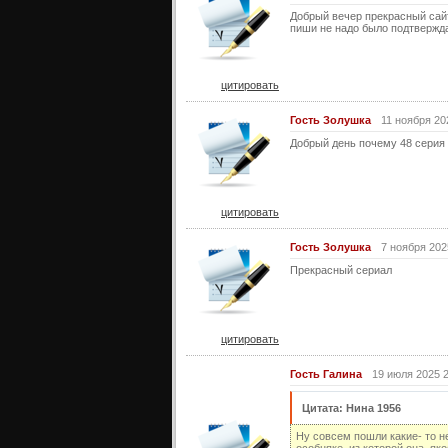
Добрый вечер прекрасный сайт
пиши не надо было подтверждат
цитировать
Гость Золушка
11 ноября 20
Добрый день почему 48 серия 
цитировать
Гость Золушка
7 ноября 202
Прекрасный сериал
цитировать
Гость Галина
19 июля 2025 
Цитата: Нина 1956
Ну совсем пошли какие- то н