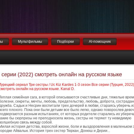
мы
Мультфильмы
Подборки
AI-помощник
е серии (2022) смотреть онлайн на русском языке
Турецкий сериал Три сестры / Uc Kiz Kardes 1-3 сезон Все серии (Турция, 2022
смотреть онлайн на русском языке. Kanal D.
Теплая семейная сага, в которой описываются счастливые дни, тяжелые врем
болезни, секреты, мечты, любовь, предательство, любовь, доброта, сострадан
дружба. Садык и Несрин воспитали трех дочерей в любви, стараясь уберечь и
всего плохого. Пока они были детьми все было легко, однако повзрослев дево
подвергаются разным испытаниях, от которых родители старались их уберечь
какие бы сюрпризы не преподносила жизнь, сестры не теряют ту невидимую
волшебную связь между собой.
Милая история детства, взрослой жизни, боли и выздоровления в маленьком 
городке Айвалык. История трех сестер Тюркан, Донюш и Дерии...