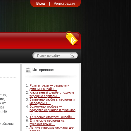
Вход
|
Регистрация
Интересное:
)
Розы и грехи — сериалы и
фильмы онлайн ...
Клюквенный шербет: похожие
ена,
турецкие сериалы ...
ие,
Запретная любовь: сериалы и
х от
мелодрамы ...
Возможная любовь —
чки
подборка сериалов и фильмов
. Но
...
17 9 серия смотреть онлайн ...
Египетские сериалы на
эгейском
русском языке ...
Летние турецкие сериалы для