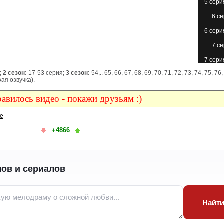
5 сери
6 с
6 сери
7 с
7 сери
я;
2 сезон:
17-53 серия;
3 сезон:
54,.. 65, 66, 67, 68, 69, 70, 71, 72, 73, 74, 75, 76,
8 с
кая озвучка).
8 сери
авилось видео - покажи друзьям :)
9 с
ке
9 сери
+4866
10 с
10 с
(с
ов и сериалов
11 с
11 сери
12 с
Найт
12 с
(с