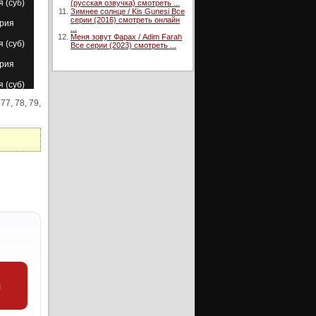
я (суб)
(русская озвучка) смотреть ...
Зимнее солнце / Kis Gunesi Все
серии (2016) смотреть онлайн
ерия
...
Меня зовут Фарах / Adim Farah
я (суб)
Все серии (2023) смотреть ...
ерия
я (суб)
 77, 78, 79,
ерия
я (суб)
ерия
я (суб)
ерия
ерия
уб)
ерия
я (суб)
ерия
и
ерия
уб)