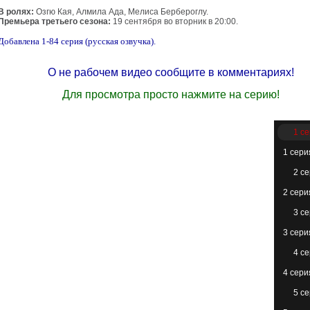
В ролях:
Озгю Кая, Алмила Ада, Мелиса Бербероглу.
Премьера третьего сезона:
19 сентября во вторник в 20:00.
Добавлена 1-84 серия (русская озвучка).
О не рабочем видео сообщите в комментариях!
Для просмотра просто нажмите на серию!
1 с
1 сери
2 с
2 сери
3 с
3 сери
4 с
4 сери
5 с