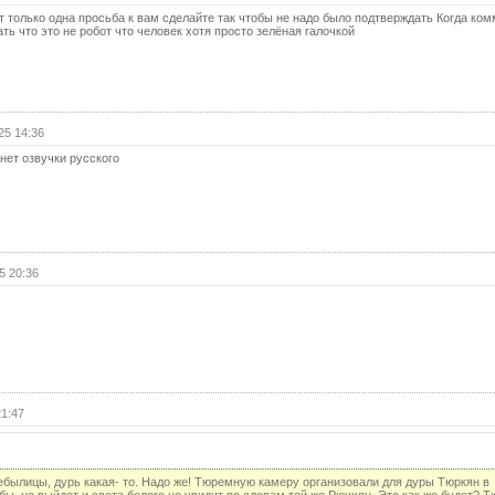
25 с
 только одна просьба к вам сделайте так чтобы не надо было подтверждать Когда ко
ь что это не робот что человек хотя просто зелёная галочкой
25 с
(с
26 с
26 с
25 14:36
(с
нет озвучки русского
27 с
27 с
(с
28 с
5 20:36
28 с
(с
29 с
29 с
(с
21:47
30 с
30 с
(с
ебылицы, дурь какая- то. Надо же! Тюремную камеру организовали для дуры Тюркян в