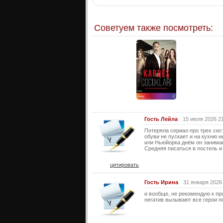
Советуем также посмотреть:
Гость Лейла
15 июля 2026 2
Потеряла сериал про трех сест
обуви не пускает и на кухню 
или Ньюйорка днём он занима
Средняя писаться в постель и
цитировать
Гость Ирина
31 января 2026
и вообще, не рекомендую к пр
негатив вызывают все герои п