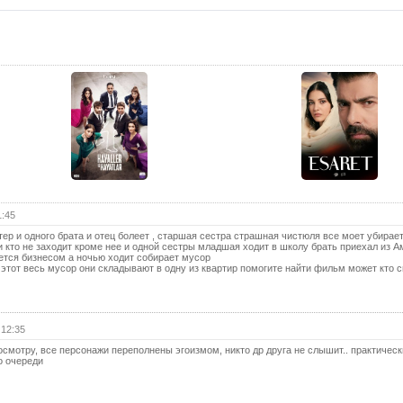
13 с
13 с
(с
14 с
14 с
(с
15 с
15 с
(с
16 с
1:45
ер и одного брата и отец болеет , старшая сестра страшная чистюля все моет убирает
16 с
ни кто не заходит кроме нее и одной сестры младшая ходит в школу брать приехал из 
(с
ется бизнесом а ночью ходит собирает мусор
 этот весь мусор они складывают в одну из квартир помогите найти фильм может кто 
2 се
17 с
17 с
 12:35
(с
осмотру, все персонажи переполнены эгоизмом, никто др друга не слышит.. практическ
о очереди
18 с
18 с