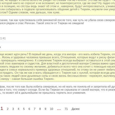
31 с
обы, не выйдет и света белого не увидит по словам той же Рючхян. Это как же будет? 
о которой никто не спросит и не вспомнит, не поинтересуется, где же она? Ну ладно от
 в полицию, но сёстры ведь знают об этом и , наверное, будут интересоваться, узнават
31 с
ючхян собиралась в подвале организовывать общение детей с Тюркян, неужели они увер
(с
 этом? Одним словом, чем дальше, тем хуже.
32 с
ание, так как чувствовала себя виноватой после того, как чуть не убила свою свекров
зался рядом и спас Рючхан. Такой злости от Тюркан не ожидала!
32 с
(с
33 с
21:41
33 с
o
(с
ще может идти речь? В первый же день, когда эта мигера - его мать избила Тюркян, о
34 с
 Жизнь и здоровье человека превыше всего, Отношения, которые ведут к риску физич
 прекращать немедленно. К сожалению Тюркян всегда выбирает оставаться в этой се
34 с
ой этих вампиров и садистов. Для властной и деспотичной матери Сомера важно одно
(с
ровать людьми по своему желанию, добиваться всего чего она хочет с помощью насил
видел в семье нормального примера здоровых отношений, по этому он не умеет любить
страдать. Он так же как и мать обращается с Тюркян как с куклой, которая всегда дл
35 с
ь на таких людей свои душевные силы и свою жизнь бессмысленно - пережуют, выплюну
 Сомеру - самая большая ошибка Тюркян.
35 с
(с
рак, после того как была избита свекровью, но её мать не поняла её и запретила ей ду
ски и того, что скажут соседи. Если бы Тюркан не скрывала от своей матери, что в реа
36 с
ь, то может ей в дальнейшем не пришлось терпеть все унижения.
36 с
(с
1
...
2
3
4
5
6
7
8
9
10
71
Далее
37 с