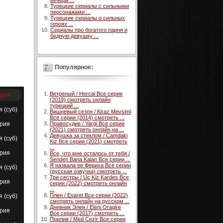
вечера ...
Турецкие сериалы с сильными
персонажами ...
Турецкие сериалы о сильных
героях ...
Сериалы про богатого парня и
бедную девушку ...
Популярное:
Ветреный / Hercai Все серии
ерия
(2019) смотреть онлайн
турецкий ...
я (суб)
Вишневый сезон / Kiraz Mevsimi
Все серии (2014) смотреть ...
ерия
Правосудие / Yargi Все серии
(2021) смотреть онлайн на ...
Девушка за стеклом / Camdaki
я (суб)
Kiz Все серии (2021) смотреть
...
ерия
Все, что мне осталось от тебя /
Senden Bana Kalan Все серии ...
Я назвала ее Фериха Все серии
я (суб)
(русская озвучка) смотреть ...
Три сестры / Uc Kiz Kardes Все
ерия
серии (2022) смотреть онлайн
...
Плен / Esaret Все серии (2022)
я (суб)
смотреть онлайн на русском ...
Дневник Элен / Eleni Oragire
ерия
Все серии (2017) смотреть ...
Прилив / Med Cezir Все серии