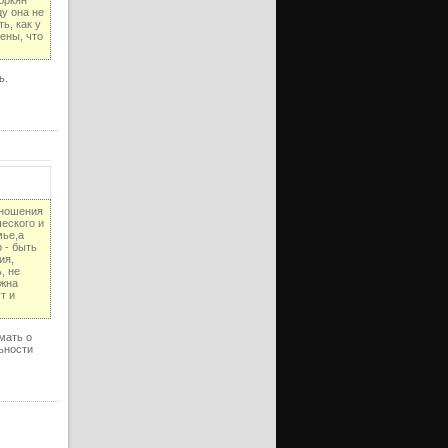
ерия
Тюркян
цу она не
ь, как у
ерия
ены, что
уб)
ерия
ь.
ерия
уб)
ерия
ерия
уб)
тношения
ерия
еского и
мье,а
ерия
 - быть
уб)
ия,
, не
ожна
ерия
т и
ерия
уб)
мать о
льности
ерия
ерия
уб)
ерия