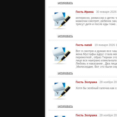
цитировать
Гость Ирина
30 января 2026
интересно, режиссер о детях ч
мамочки смотрят, ребенок захл
трясут дитя и после еды тоже..
цитировать
Гость natali
19 января 2026 
Вот я смотрю и думаю все чащ
жена Мустафы вдруг стала же
перемоткой , образ Тюркан это
лице все наиграно измельчало 
Любовь и наказание , Два лица
,Милосердие. Вот это были се
цитировать
Гость Золушка
28 ноября 20
Хотя бы зелёный галочка как 
цитировать
Гость Золушка
28 ноября 20