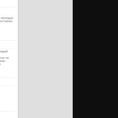
уб)
ерия
ерия
 и молодые
уб)
постоянно
ерия
ерия
уб)
ерия
енарий
ерия
уб)
аску на
иалы
е
ерия
ерия
уб)
ерия
ерия
уб)
ерия
ерия
уб)