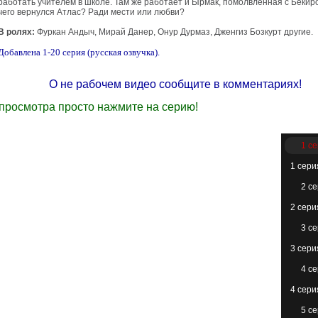
работать учителем в школе. Там же работает и Ырмак, помолвленная с Бекир
чего вернулся Атлас? Ради мести или любви?
В ролях:
Фуркан Андыч, Мирай Данер, Онур Дурмаз, Дженгиз Бозкурт другие.
Добавлена 1-20 серия (русская озвучка).
О не рабочем видео сообщите в комментариях!
просмотра просто нажмите на серию!
1 с
1 сери
2 с
2 сери
3 с
3 сери
4 с
4 сери
5 с