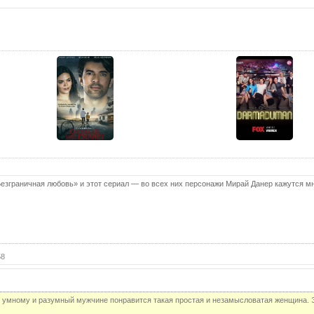
(с
13 с
13 с
(с
14 с
14 с
(с
15 с
15 с
(с
16 с
езграничная любовь» и этот сериал — во всех них персонажи Мирай Данер кажутся м
16 с
(с
17 с
17 с
(с
58
18 с
18 с
у умному и разумный мужчине понравится такая простая и незамысловатая женщина. 
(с