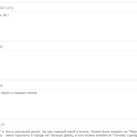
024 13:51
 ,бе !
30
16
к будто и правда слепая
:24
 в честь школьной доски, так как главный герой учитель. Нужно было назвать не "Чёр
иру - змею горынычу в городе нет больше девиц, в кого можно влюбится? Почему сцена