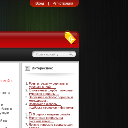
Вход
|
Регистрация
Интересное:
 онлайн
Розы и грехи — сериалы и
фильмы онлайн ...
Клюквенный шербет: похожие
етства.
турецкие сериалы ...
Запретная любовь: сериалы и
мелодрамы ...
Возможная любовь —
 и
подборка сериалов и фильмов
юблен в
...
уходит,
17 9 серия смотреть онлайн ...
Египетские сериалы на
й на
русском языке ...
Летние турецкие сериалы для