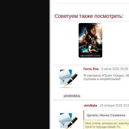
Советуем также посмотреть:
Гость Eva
5 июля 2026 19:28
Я смотрела «Полет птицы», «Б
глупыми и неприятными!
цитировать
.mrsNata
20 января 2025 22:
Цитата: Нинка Сезявина
Мне очень интересно, каком
просто ерунда какая-то.