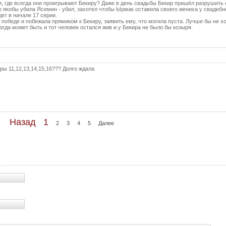
, где всегда они проигрывают Бекиру? Даже в день свадьбы Бекир пришёл разрушить 
го якобы убила Ясемин - убил, захотел чтобы Ырмак оставила своего жениха у свадебн
дет в начале 17 серии.
победе и побежала прямиком к Бекиру, заявить ему, что могила пуста. Лучше бы не х
Тогда может быть и тот человек остался жив и у Бекира не было бы козыря.
ры 11,12,13,14,15,16??? Долго ждала
Назад
1
2
3
4
5
Далее