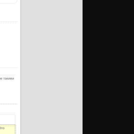
уб)
ерия
ерия
уб)
ерия
ерия
уб)
ерия
ерия
уб)
ерия
не такими
ерия
уб)
ерия
ерия
уб)
ерия
ерия
Это
уб)