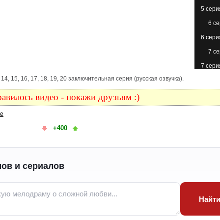
5 сери
6 с
6 сери
7 с
7 сери
, 13, 14, 15, 16, 17, 18, 19, 20 заключительная серия (русская озвучка).
8 с
8 сери
авилось видео - покажи друзьям :)
9 с
ке
9 сери
+400
10 с
10 с
(с
ов и сериалов
11 с
11 сери
Найт
12 с
12 с