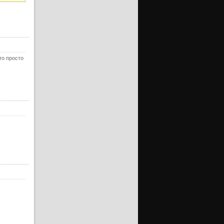
ерия
ерия
уб)
ерия
то просто
ерия
уб)
нец