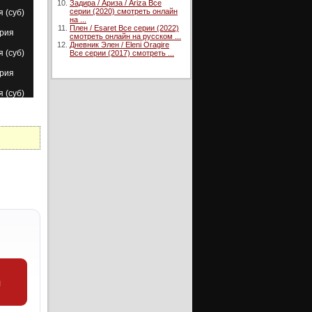
Задира / Ариза / Ariza Все
серии (2020) смотреть онлайн
я (суб)
на ...
Плен / Esaret Все серии (2022)
ерия
смотреть онлайн на русском ...
Дневник Элен / Eleni Oragire
я (суб)
Все серии (2017) смотреть ...
ерия
я (суб)
ерия
я (суб)
ерия
я (суб)
ерия
ерия
уб)
ерия
я (суб)
и
ерия
ерия