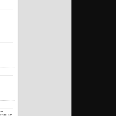
ная
ристы так