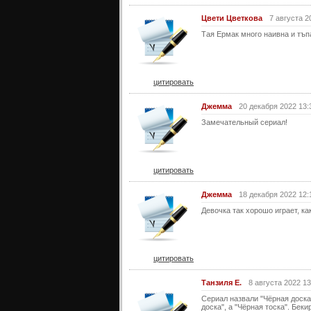
Цвети Цветкова
7 августа 2
Тая Ермак много наивна и тъпа
цитировать
Джемма
20 декабря 2022 13:
Замечательный сериал!
цитировать
Джемма
18 декабря 2022 12:
Девочка так хорошо играет, ка
цитировать
Танзиля Е.
8 августа 2022 13
Сериал назвали "Чёрная доска"
доска", а "Чёрная тоска". Бек