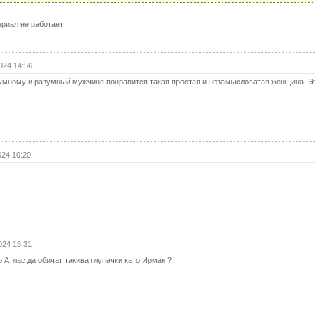
19 с
риал не работает
19 с
(с
20 с
024 14:56
 умному и разумный мужчине понравится такая простая и незамысловатая женщина. Э
20 с
(с
Ко
024 10:20
024 15:31
 Атлас да обичат такива глупачки като Ирмак ?