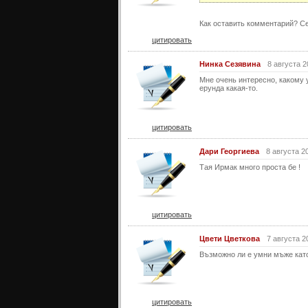
Как оставить комментарий? Се
цитировать
Нинка Сезявина
8 августа 2
Мне очень интересно, какому
ерунда какая-то.
цитировать
Дари Георгиева
8 августа 2
Тая Ирмак много проста бе !
цитировать
Цвети Цветкова
7 августа 2
Възможно ли е умни мъже като
цитировать