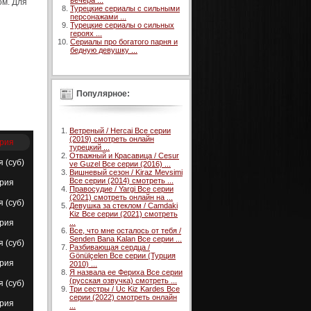
вечера ...
ом. Для
Турецкие сериалы с сильными
персонажами ...
Турецкие сериалы о сильных
героях ...
Сериалы про богатого парня и
бедную девушку ...
Популярное:
Ветреный / Hercai Все серии
(2019) смотреть онлайн
ерия
турецкий ...
Отважный и Красавица / Cesur
я (суб)
ve Guzel Все серии (2016) ...
Вишневый сезон / Kiraz Mevsimi
Все серии (2014) смотреть ...
ерия
Правосудие / Yargi Все серии
(2021) смотреть онлайн на ...
я (суб)
Девушка за стеклом / Camdaki
Kiz Все серии (2021) смотреть
ерия
...
Все, что мне осталось от тебя /
Senden Bana Kalan Все серии ...
я (суб)
Разбивающая сердца /
Gönülçelen Все серии (Турция
ерия
2010) ...
Я назвала ее Фериха Все серии
(русская озвучка) смотреть ...
я (суб)
Три сестры / Uc Kiz Kardes Все
серии (2022) смотреть онлайн
ерия
...