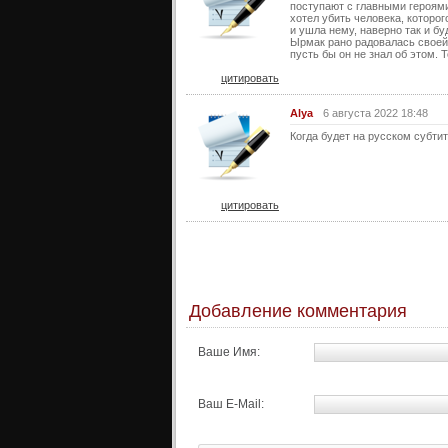
поступают с главными героями
хотел убить человека, которо
и ушла нему, наверно так и бу
Ырмак рано радовалась своей 
пусть бы он не знал об этом. 
цитировать
Alya
6 августа 2022 18:48
Когда будет на русском субтит
цитировать
Добавление комментария
Ваше Имя:
Ваш E-Mail: