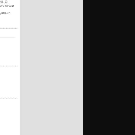
её. Он
ого стола
одила и