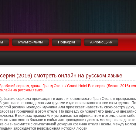
мы
Мультфильмы
Подборки
AI-помощник
 серии (2016) смотреть онлайн на русском языке
Арабский сериал, драма Гранд Отель / Grand Hotel Все серии (Ливан, 2016) см
онлайн на русском языке.
Действие сериала происходят в идиллическом месте Гран Отель в прекрасно
Асуан, населенном деловыми кругами и где они заключают все свои сделки. П
долгой разлуки молодой мужчина Али приезжает навестить свою сестру Доху,
работает горничной в этом отеле. По приезду он узнает что девушка внезапн
исчезла. В поисках правды Али устраивается официантом в отель, ставя себе
узнать как можно больше о событиях проходящих девять месяцев назад в оте
же он знакомится с симпатичной дочерью хозяина отеля Назлы. Между моло
людьми зарождается невозможная история любви.