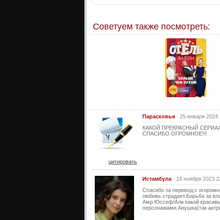
Советуем также посмотреть:
Парасковья
25 января 2024 
КАКОЙ ПРЕКРАСНЫЙ СЕРИАЛ
СПАСИБО ОГРОМНОЕ!!!
цитировать
Истамбула
18 ноября 2023 2
Спасибо за перевод.с огоромн
любовь страдает.Борьба за вл
Амр Юссеф/Али какой красивый
персонажами.Анушка(так актри