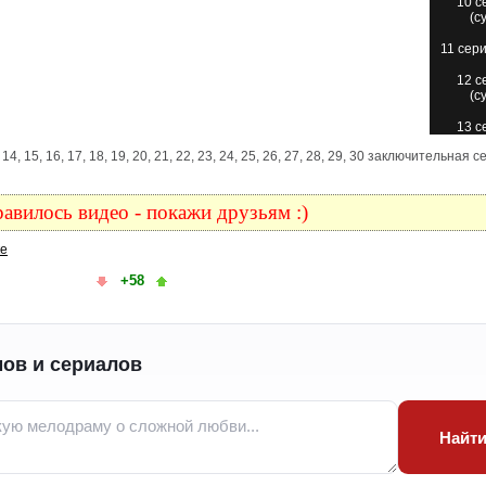
10 с
(с
11 сери
12 с
(с
13 с
(с
 13, 14, 15, 16, 17, 18, 19, 20, 21, 22, 23, 24, 25, 26, 27, 28, 29, 30 заключительная 
14 с
(с
авилось видео - покажи друзьям :)
15 с
(с
ке
16 с
+58
(с
17 с
(с
18 с
ов и сериалов
(с
19 с
(с
Найт
20 с
(с