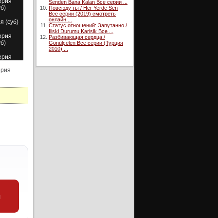
ерия
Senden Bana Kalan Все серии ...
уб)
Повсюду ты / Her Yerde Sen
Все серии (2019) смотреть
онлайн ...
я (суб)
Статус отношений: Запутанно /
Iliski Durumu Karisik Все ...
ерия
Разбивающая сердца /
уб)
Gönülçelen Все серии (Турция
2010) ...
ерия
уб)
серия
ерия
уб)
ерия
уб)
ерия
уб)
ерия
уб)
ерия
уб)
ерия
уб)
и
ерия
уб)