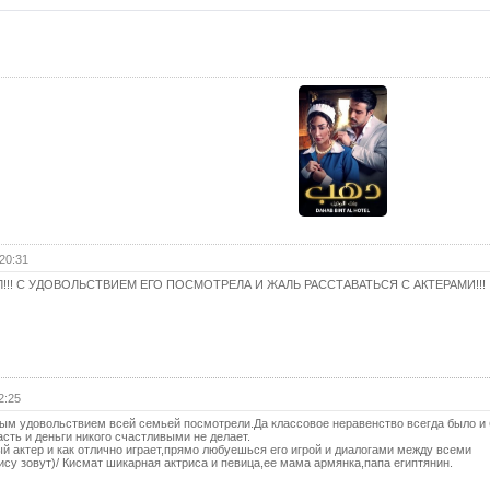
21 с
(с
22 с
(с
23 с
(с
24 с
(с
25 с
(с
26 с
20:31
(с
!!! С УДОВОЛЬСТВИЕМ ЕГО ПОСМОТРЕЛА И ЖАЛЬ РАССТАВАТЬСЯ С АКТЕРАМИ!!!
27 с
(с
28 с
(с
29 с
2:25
(с
ым удовольствием всей семьей посмотрели.Да классовое неравенство всегда было и 
асть и деньги никого счастливыми не делает.
30 с
 актер и как отлично играет,прямо любуешься его игрой и диалогами между всеми
(с
су зовут)/ Кисмат шикарная актриса и певица,ее мама армянка,папа египтянин.
Ко