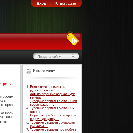
Вход
|
Регистрация
Интересное:
отреть
Египетские сериалы на
русском языке ...
Летние турецкие сериалы для
м городе
вечера ...
осле
Турецкие сериалы с сильными
 которая
персонажами ...
Турецкие сериалы о сильных
о
героях ...
 за цель
Сериалы про богатого парня и
ле. Там
бедную девушку ...
дыми
Турецкие сериалы с хорошим
финалом ...
Турецкие сериалы про любовь