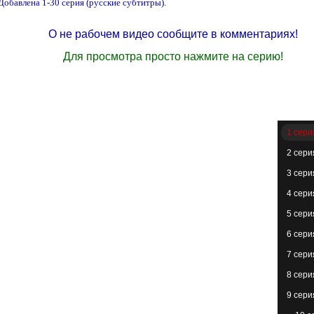
Добавлена 1-30 серия (русские субтитры).
О не рабочем видео сообщите в комментариях!
Для просмотра просто нажмите на серию!
1 сери
2 сери
3 сери
4 сери
5 сери
6 сери
7 сери
8 сери
9 сери