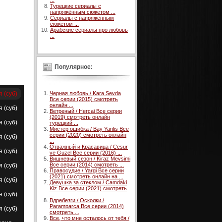
...
Турецкие сериалы с
напряжённым сюжетом ...
Сериалы с напряжённым
сюжетом ...
Арабские сериалы про любовь
...
Популярное:
я (суб)
Черная любовь / Kara Sevda
Все серии (2015) смотреть
онлайн ...
я (суб)
Ветреный / Hercai Все серии
(2019) смотреть онлайн
я (суб)
турецкий ...
Мистер ошибка / Bay Yanlis Все
серии (2020) смотреть онлайн
я (суб)
...
Отважный и Красавица / Cesur
я (суб)
ve Guzel Все серии (2016) ...
Вишневый сезон / Kiraz Mevsimi
Все серии (2014) смотреть ...
я (суб)
Правосудие / Yargi Все серии
(2021) смотреть онлайн на ...
я (суб)
Девушка за стеклом / Camdaki
Kiz Все серии (2021) смотреть
я (суб)
...
Вдребезги / Осколки /
Paramparca Все серии (2014)
я (суб)
смотреть ...
Все, что мне осталось от тебя /