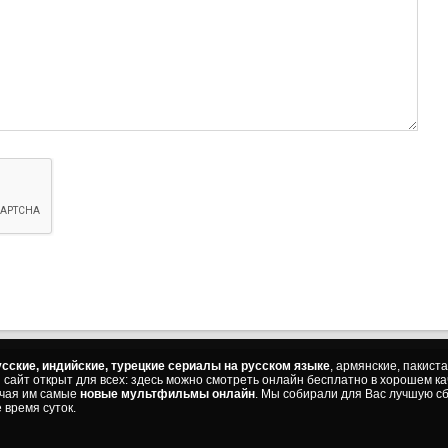
сские, индийские, турецкие сериалы на русском языке
, армянские, пакист
ш сайт открыт для всех: здесь можно смотреть онлайн бесплатно в хорошем к
ючая им самые
новые мультфильмы онлайн
. Мы собирали для Вас лучшую сб
 время суток.