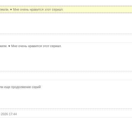
25 с
лжили. ♥ Мне очень нравится этот сериал.
(с
26 с
26 с
(с
27 с
жили. ♥ Мне очень нравится этот сериал.
27 с
(с
28 с
28 с
(с
29 с
 ли еще продолжение серий
29 с
(с
30 с
30 с
 2026 17:44
(с
31 с