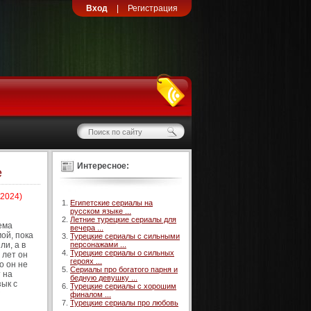
Вход
|
Регистрация
Интересное:
е
 2024)
Египетские сериалы на
русском языке ...
Летние турецкие сериалы для
ема
вечера ...
ой, пока
Турецкие сериалы с сильными
и, а в
персонажами ...
Турецкие сериалы о сильных
 лет он
героях ...
о он не
Сериалы про богатого парня и
 на
бедную девушку ...
зык с
Турецкие сериалы с хорошим
финалом ...
Турецкие сериалы про любовь