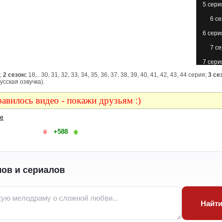
5 сери
6 с
6 сери
7 с
7 сери
я;
2 сезон:
18,.. 30, 31, 32, 33, 34, 35, 36, 37, 38, 39, 40, 41, 42, 43, 44 серия;
3 се
8 с
усская озвучка).
8 сери
авилось видео - покажи друзьям :)
9 с
ке
9 сери
+588
10 с
10 с
(с
ов и сериалов
11 с
11 сери
12 с
Найт
12 с
(с