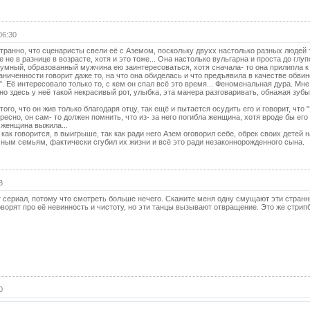
19 с
19 с
06:30
(с
транно, что сценаристы свели её с Аземом, поскольку двухх настолько разных людей 
20 с
 не в разнице в возрасте, хотя и это тоже... Она настолько вульгарна и проста до глуп
 умный, образованный мужчина ею заинтересоваться, хотя сначала- то она прилипла к 
20 с
аниченности говорит даже то, на что она обиделась и что предъявила в качестве обви
". Её интересовало только то, с кем он спал всё это время... Феноменальная дура. Мне
(с
о здесь у неё такой некрасивый рот, улыбка, эта манера разговаривать, обнажая зубы
21 с
ого, что он жив только благодаря отцу, так ещё и пытается осудить его и говорит, что "
ересно, он сам- то должен помнить, что из- за него погибла женщина, хотя вроде бы его
21 с
о женщина выжила...
как говорится, в выигрыше, так как ради него Азем оговорил себе, обрек своих детей н
(с
ным семьям, фактически сгубил их жизни и всё это ради незаконнорожденного сына.
22 с
22 с
3
(с
 сериал, потому что смотреть больше нечего. Скажите меня одну смущают эти стран
23 с
оворят про её невинность и чистоту, но эти танцы вызывают отвращение. Это же стрип
23 с
(с
24 с
24 с
(с
0
25 с