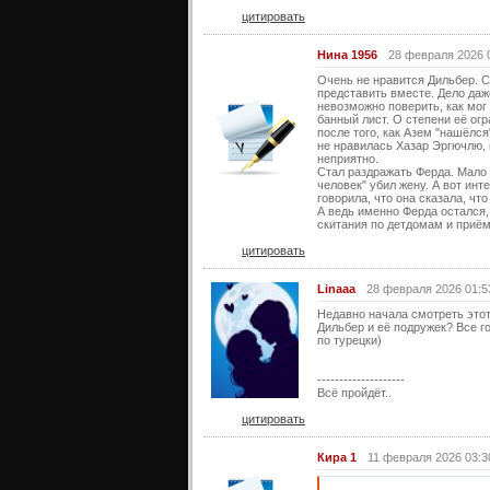
цитировать
Нина 1956
28 февраля 2026 
Очень не нравится Дильбер. С
представить вместе. Дело даже
невозможно поверить, как мог
банный лист. О степени её огр
после того, как Азем "нашёлся
не нравилась Хазар Эргючлю, н
неприятно.
Стал раздражать Ферда. Мало т
человек" убил жену. А вот инт
говорила, что она сказала, чт
А ведь именно Ферда остался, 
скитания по детдомам и приём
цитировать
Linaaa
28 февраля 2026 01:5
Недавно начала смотреть этот
Дильбер и её подружек? Все г
по турецки)
--------------------
Всё пройдёт..
цитировать
Кира 1
11 февраля 2026 03:3