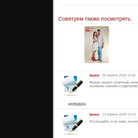
Советуем также посмотреть:
Цыеш
30 апреля 2026 15:00
Фильм сказать отличный, ниче
огромное спасибо создателям
цитировать
Цыеш
19 апреля 2026 19:24
Послушайте, я не знаю, почем