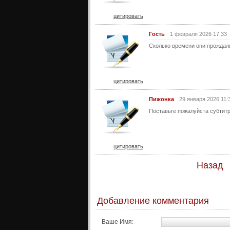
цитировать
Гocть
1 февраля 2026 17:33
Сколько времени они прождали
цитировать
Пижонка
29 января 2026 11:
Поставьте пожалуйста субтитр
цитировать
Назад
Добавление комментария
Ваше Имя: