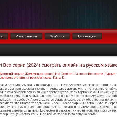
мы
Мультфильмы
Подборки
AI-помощник
ri Все серии (2024) смотреть онлайн на русском язык
Турецкий сериал Жемчужные зерна / Inci Taneleri 1-3 сезон Все серии (Турция,
смотреть онлайн на русском языке. Kanal D.
Азем Юджедаг учитель литературы, его любят ученики, уважают коллеги. У Аз
была обычная скромная жизнь — жена, двое детей. Жил он счастливо с любим
однажды вечером вся жизнь не перевернулась верх тормашками. Его жену убил
убийстве обвинили Азема. Он признал свою вину и сел в тюрьму. Спустя много
выходит на свободу. Азем старается вернуть своих детей обратно, найти их, н
осознает, что многое теперь изменилось. После тюрьмы Азема никто не берет
работу, поэтому он начинает давать частные уроки на дому. Находит общий я
самыми упрямыми детьми. Его любят и уважают, никто не понимает, как он мог
совершить убийство жены. Или все же взял чью-то вину на себя?