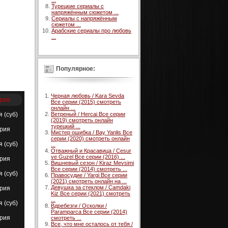
...
Турецкие сериалы с
напряжённым сюжетом ...
Сериалы с напряжённым
сюжетом ...
Арабские сериалы про любовь
...
Популярное:
Черная любовь / Kara Sevda
ерия
Все серии (2015) смотреть
онлайн ...
я (суб)
Ветреный / Hercai Все серии
(2019) смотреть онлайн
турецкий ...
ерия
Мистер ошибка / Bay Yanlis Все
серии (2020) смотреть онлайн
я (суб)
...
Отважный и Красавица / Cesur
ve Guzel Все серии (2016) ...
ерия
Вишневый сезон / Kiraz Mevsimi
Все серии (2014) смотреть ...
я (суб)
Правосудие / Yargi Все серии
(2021) смотреть онлайн на ...
Девушка за стеклом / Camdaki
ерия
Kiz Все серии (2021) смотреть
...
я (суб)
Вдребезги / Осколки /
Paramparca Все серии (2014)
ерия
смотреть ...
Все, что мне осталось от тебя /