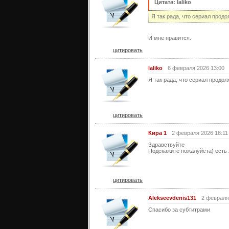
Цитата: laliko
Я так рада, что сериал продо
И мне нравится.
цитировать
laliko
6 февраля 2026 13:00
Я так рада, что сериал продол
цитировать
Кира 1
2 февраля 2026 18:11
Здравствуйте
Подскажите пожалуйста) есть
цитировать
Alekseevdenis131
2 февраля
Спасибо за субтитрами