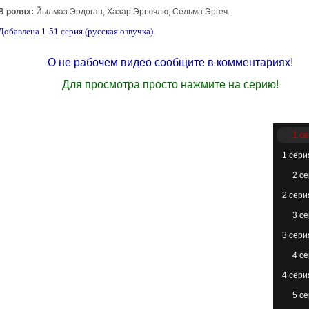
В ролях:
Йылмаз Эрдоган, Хазар Эргючлю, Сельма Эргеч.
Добавлена 1-51 серия (русская озвучка).
О не рабочем видео сообщите в комментариях!
Для просмотра просто нажмите на серию!
1 с
1 сери
2 с
2 сери
3 с
3 сери
4 с
4 сери
5 с