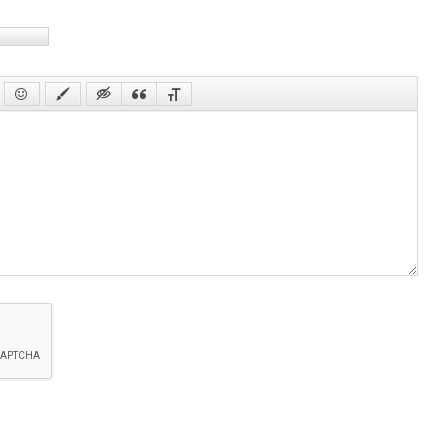
(с
38 с
38 с
(с
39 с
39 с
(с
40 с
40 с
(с
41 с
41 с
(с
42 с
42 с
(с
43 с
43 с
(с