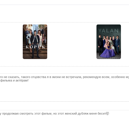
13 с
13 с
(с
14 с
14 с
(с
15 с
15 с
(с
16 с
го не сказать, такого отцовства я в жизни не встречала, рекомендую всем, особенно 
16 с
 фильма и актёрам!
(с
17 с
17 с
(с
18 с
у продолжаю смотреть этот фильм, но этот женский дубляж меня бесит🤯
18 с
(с