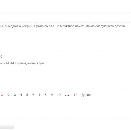
31 с
(с
32 с
32 с
 с выходом 45 серии. Нужно было ещё в октябре начать показ следующего сезона.
(с
33 с
33 с
(с
34 с
30
ы к 41-44 сериям,очень ждем
34 с
(с
35 с
35 с
(с
1
...
2
3
4
5
6
7
8
9
10
12
Далее
36 с
36 с
(с
37 с
37 с