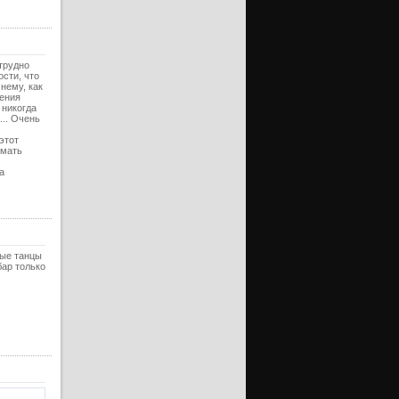
ерия
ерия
уб)
трудно
ерия
ости, что
нему, как
ерия
нения
 никогда
уб)
... Очень
ерия
этот
 мать
ерия
а
уб)
ерия
ерия
уб)
ные танцы
ерия
бар только
ерия
уб)
ерия
ерия
уб)
ерия