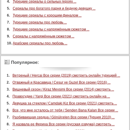
Турецкие сериалы о сильных героях ...
53 серия (суб)
Сериалы про богатого парня и бедную девушку ...
54 серия
Турецкие сериалы с хорошим финалом ...
Турецкие сериалы про любовь ...
54 серия (суб)
Турецкие сериалы с напряжённым сюжетом ...
55 серия
Сериалы с напряжённым сюжетом ...
55 серия (суб)
Арабские сериалы про любовь ...
56 серия
56 серия (суб)
Популярное:
57 серия
57 серия (суб)
Ветреный / Hercai Все серии (2019) смотреть онлайн турецкий ...
58 серия
Отважный и Красавица / Cesur ve Guzel Все серии (2016) ...
58 серия (суб)
Вишневый сезон / Kiraz Mevsimi Все серии (2014) смотреть ...
Правосудие / Yargi Все серии (2021) смотреть онлайн на ...
59 серия
Девушка за стеклом / Camdaki Kiz Все серии (2021) смотреть ...
59 серия (суб)
Все, что мне осталось от тебя / Senden Bana Kalan Все серии ...
60 серия
Разбивающая сердца / Gönülçelen Все серии (Турция 2010) ...
60 серия (суб)
Я назвала ее Фериха Все серии (русская озвучка) смотреть ...
61 серия