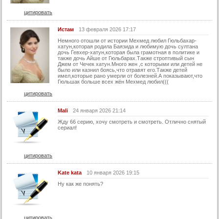
29 серия (суб)
цитировать
30 серия
Истам
13 февраля 2026 17:17
30 серия (суб)
Немного отошли от истории Мехмед любил Гюльбахар-
хатун,которая родила Баязида и любимую дочь султана
дочь Гевхер-хатун,которая была грамотная в политике и
31 серия
также дочь Айше от Гюльбарах.Также строптивый сын
Джем от Чечек хатун.Много жен ,с которыми или детей не
31 серия (суб)
было или казнил боясь,что отравят его.Также детей
имел,которые рано умерли от болезней.А показывают,что
32 серия
Гюльшак больше всех жён Мехмед любил(((
цитировать
32 серия (суб)
33 серия
Mali
24 января 2026 21:14
33 серия (суб)
Жду 66 серию, хочу смотреть и смотреть. Отлично снятый
сериал!
34 серия
34 серия (суб)
цитировать
35 серия
Kate kata
10 января 2026 19:15
35 серия (суб)
Ну как же понять?
36 серия
36 серия (суб)
37 серия
цитировать