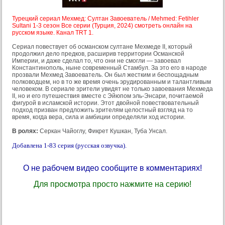
Турецкий сериал Мехмед: Султан Завоеватель / Mehmed: Fetihler
Sultani 1-3 сезон Все серии (Турция, 2024) смотреть онлайн на
русском языке. Канал TRT 1.
Сериал повествует об османском султане Мехмеде II, который
продолжил дело предков, расширив территории Османской
Империи, и даже сделал то, что они не смогли — завоевал
Константинополь, ныне современный Стамбул. За это его в народе
прозвали Мехмед Завоеватель. Он был жестким и беспощадным
полководцем, но в то же время очень эрудированным и талантливым
человеком. В сериале зрители увидят не только завоевания Мехмеда
II, но и его путешествия вместе с Эйюпом эль-Энсари, почитаемой
фигурой в исламской истории. Этот двойной повествовательный
подход призван предложить зрителям целостный взгляд на то
время, когда вера, сила и амбиции определяли ход истории.
В ролях:
Серкан Чайоглу, Фикрет Кушкан, Туба Унсал.
Добавлена 1-83 серия (русская озвучка).
О не рабочем видео сообщите в комментариях!
Для просмотра просто нажмите на серию!