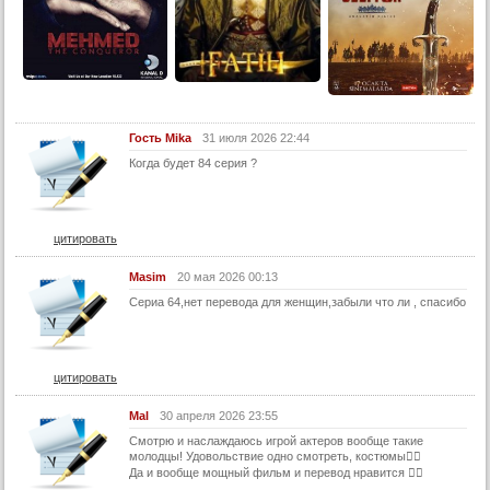
13 серия (суб)
14 серия
14 серия (суб)
15 серия
Гость Mika
31 июля 2026 22:44
15 серия (суб)
Когда будет 84 серия ?
16 серия
16 серия (суб)
цитировать
17 серия
17 серия (суб)
Masim
20 мая 2026 00:13
18 серия
Сериа 64,нет перевода для женщин,забыли что ли , спасибо
18 серия (суб)
19 серия
цитировать
19 серия (суб)
Mal
30 апреля 2026 23:55
20 серия
Смотрю и наслаждаюсь игрой актеров вообще такие
20 серия (суб)
молодцы! Удовольствие одно смотреть, костюмы👍🏻
Да и вообще мощный фильм и перевод нравится 👍🏻
21 серия