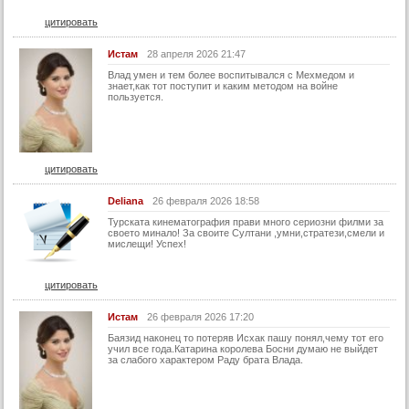
21 серия (суб)
цитировать
22 серия
Истам
28 апреля 2026 21:47
22 серия (суб)
Влад умен и тем более воспитывался с Мехмедом и
знает,как тот поступит и каким методом на войне
пользуется.
23 серия
23 серия (суб)
24 серия
цитировать
24 серия (суб)
25 серия
Deliana
26 февраля 2026 18:58
Турската кинематография прави много сериозни филми за
25 серия (суб)
своето минало! За своите Султани ,умни,стратези,смели и
мислещи! Успех!
26 серия
26 серия (суб)
цитировать
27 серия
Истам
26 февраля 2026 17:20
27 серия (суб)
Баязид наконец то потеряв Исхак пашу понял,чему тот его
учил все года.Катарина королева Босни думаю не выйдет
28 серия
за слабого характером Раду брата Влада.
28 серия (суб)
29 серия