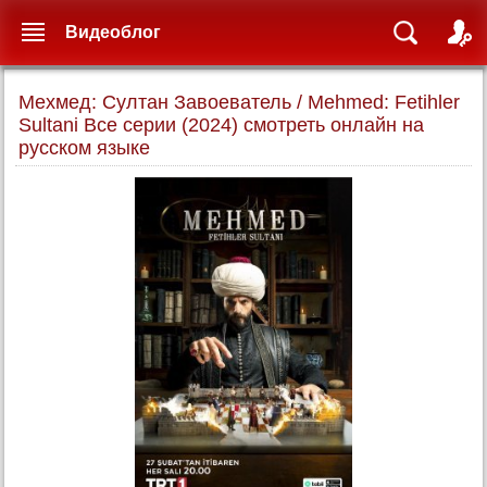
Видеоблог
Мехмед: Султан Завоеватель / Mehmed: Fetihler
Sultani Все серии (2024) смотреть онлайн на
русском языке