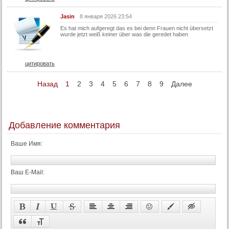
37 серия (суб)
Jasin
8 января 2026 23:54
38 серия
Es hat mich aufgeregt das es bei denn Frauen nicht übersetzt
wurde jetzt weiß keiner über was die geredet haben
38 серия (суб)
39 серия
цитировать
39 серия (суб)
Назад
1
2
3
4
5
6
7
8
9
Далее
40 серия
40 серия (суб)
41 серия
Добавление комментария
41 серия (суб)
42 серия
Ваше Имя:
42 серия (суб)
43 серия
Ваш E-Mail:
43 серия (суб)
44 серия
44 серия (суб)
45 серия