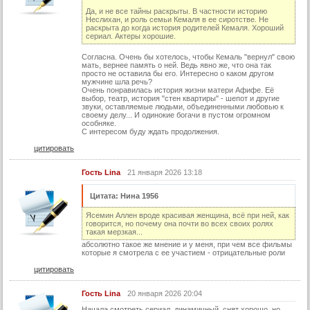
Да, и не все тайны раскрыты. В частности историю
Неслихан, и роль семьи Кемаля в ее сиротстве. Не
раскрыта до когда история родителей Кемаля. Хороший
сериал. Актеры хорошие.
Согласна. Очень бы хотелось, чтобы Кемаль "вернул" свою
мать, вернее память о ней. Ведь явно же, что она так
просто не оставила бы его. Интересно о каком другом
мужчине шла речь?
Очень понравилась история жизни матери Афифе. Её
выбор, театр, история "стен квартиры" - шепот и другие
звуки, оставляемые людьми, объединенными любовью к
своему делу... И одинокие богачи в пустом огромном
особняке.
С интересом буду ждать продолжения.
цитировать
Гость Lina
21 января 2026 13:18
Цитата: Нина 1956
Ясемин Аллен вроде красивая женщина, всё при ней, как
говорится, но почему она почти во всех своих ролях
такая мерзкая...
абсолютно такое же мнение и у меня, при чем все фильмы
которые я смотрела с ее участием - отрицательные роли
цитировать
Гость Lina
20 января 2026 20:04
Начала смотреть сериал, динамичный, снят хорошо, но