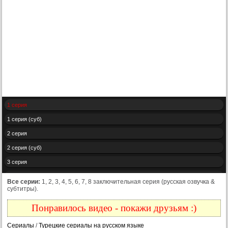
1 серия
1 серия (суб)
2 серия
2 серия (суб)
3 серия
3 серия (суб)
Все серии:
1, 2, 3, 4, 5, 6, 7, 8 заключительная серия (русская озвучка &
субтитры).
4 серия
4 серия (суб)
Понравилось видео - покажи друзьям :)
5 серия
Сериалы
/
Турецкие сериалы на русском языке