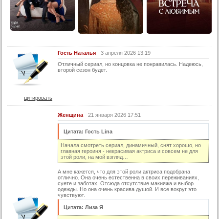
Гость Наталья
3 апреля 2026 13:19
Отличный сериал, но концовка не понравилась. Надеюсь,
второй сезон будет.
цитировать
Женщина
21 января 2026 17:51
Цитата: Гость Lina
Начала смотреть сериал, динамичный, снят хорошо, но
главная героиня - некрасивая актриса и совсем не для
этой роли, на мой взгляд…
А мне кажется, что для этой роли актриса подобрана
отлично. Она очень естественна в своих переживаниях,
суете и заботах. Отсюда отсутствие макияжа и выбор
одежды. Но она очень красива душой. И все вокруг это
чувствуют.
Цитата: Лиза Я