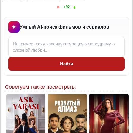
5 серия (суб)
+92
6 серия
6 серия (суб)
Умный AI-поиск фильмов и сериалов
7 серия
7 серия (суб)
8 серия
8 серия (суб)
Конец
Найти
Советуем также посмотреть: