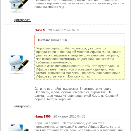
главная героиня - некрасивая актриса и совсем не для этой
роли, на мой взгляд…
цитировать
Лиза Я
20 января 2026 07:11
Цитата: Нина 1956
Хороший сериал... Честно говоря, уже хочется
продолжения, а последний монолог Афифе Жале, кстати,
дает на это надеяться, ведь не случайно она говорила,
что интересно посмотреть на дальнейшее развитие
событий, а пока-отпуск.
Можно даже пофантазировать о том, что будет дальше...
Афифе станет известной и успешной сценаристкой.
Кемаль женится на Неслихан, но потом все равно они с
Афифе встретятся... Вот как- то так....
Да, и не все тайны раскрыты. В частности историю
Неслихан, и роль семьи Кемаля в ее сиротстве. Не
раскрыта до когда история родителей Кемаля. Хороший
сериал. Актеры хорошие.
цитировать
Нина 1956
20 января 2026 04:35
Хороший сериал... Честно говоря, уже хочется
продолжения, а последний монолог Афифе Жале, кстати,
дает на это надеяться, ведь не случайно она говорила, что