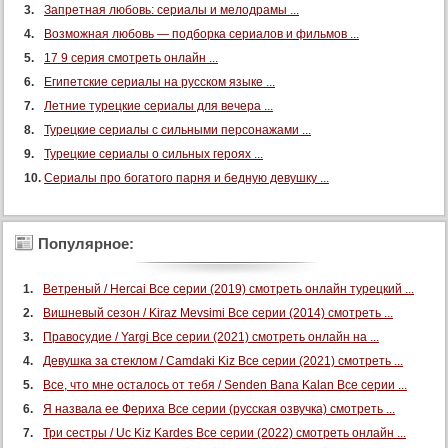
Запретная любовь: сериалы и мелодрамы ...
Возможная любовь — подборка сериалов и фильмов ...
17 9 серия смотреть онлайн ...
Египетские сериалы на русском языке ...
Летние турецкие сериалы для вечера ...
Турецкие сериалы с сильными персонажами ...
Турецкие сериалы о сильных героях ...
Сериалы про богатого парня и бедную девушку ...
Популярное:
Ветреный / Hercai Все серии (2019) смотреть онлайн турецкий ...
Вишневый сезон / Kiraz Mevsimi Все серии (2014) смотреть ...
Правосудие / Yargi Все серии (2021) смотреть онлайн на ...
Девушка за стеклом / Camdaki Kiz Все серии (2021) смотреть ...
Все, что мне осталось от тебя / Senden Bana Kalan Все серии ...
Я назвала ее Фериха Все серии (русская озвучка) смотреть ...
Три сестры / Uc Kiz Kardes Все серии (2022) смотреть онлайн ...