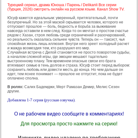
Турецкий сериал, драма Юноша / Парень / Delikanli Все серии
(Турция, 2026) смотреть онлайн на русском языке. Канал Show TV.
Юсуф кажется идеальным: уверенный, притягательный, почти
безупречный. Но за этой маской скрывается человек, которого не
отпускает прошлое — боль, бедность и борьба за выживание
навсегда оставили в нем след. Когда-то он мечтал о простом счастье
рядом с Хазан, строя любовь среди ограничений и разочарований,
но реальность оказалась сильнее чувств. Теперь он — таксист, чья
спокойная жизнь лишь иллюзия. Внутри него зреет холодный расчет
и жажда возмездия тем, кто разрушил его мир.
Случайная встреча с Дилой становится не просто поворотом судьбы,
а началом сложной игры, где эмоции мешают тщательно
выстроенному плану. Тем временем опасные связи его брата
втягивают семью в тень долгов и страха. Юсуф стоит перед выбором:
сохранить любовь или довести месть до конца. Но чем дальше он
идет, тем яснее понимает — прошлое не отпустит, пока не будет
оплачено сполна.
В ролях:
Салих Бадемджи, Мерт Рамазан Демир, Мелис Сезен
другие.
Добавлена 1-7 серия (русская озвучка).
О не рабочем видео сообщите в комментариях!
Для просмотра просто нажмите на серию!
Извините, видео удалено по требованию