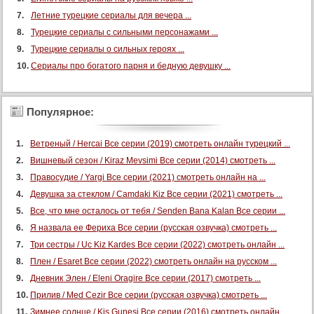
Летние турецкие сериалы для вечера ...
Турецкие сериалы с сильными персонажами ...
Турецкие сериалы о сильных героях ...
Сериалы про богатого парня и бедную девушку ...
Популярное:
Ветреный / Hercai Все серии (2019) смотреть онлайн турецкий ...
Вишневый сезон / Kiraz Mevsimi Все серии (2014) смотреть ...
Правосудие / Yargi Все серии (2021) смотреть онлайн на ...
Девушка за стеклом / Camdaki Kiz Все серии (2021) смотреть ...
Все, что мне осталось от тебя / Senden Bana Kalan Все серии ...
Я назвала ее Фериха Все серии (русская озвучка) смотреть ...
Три сестры / Uc Kiz Kardes Все серии (2022) смотреть онлайн ...
Плен / Esaret Все серии (2022) смотреть онлайн на русском ...
Дневник Элен / Eleni Oragire Все серии (2017) смотреть ...
Прилив / Med Cezir Все серии (русская озвучка) смотреть ...
Зимнее солнце / Kis Gunesi Все серии (2016) смотреть онлайн ...