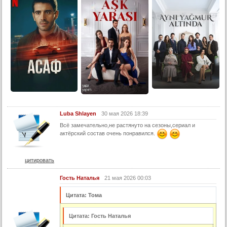
Luba Shlayen
30 мая 2026 18:39
Всё замечательно,не растянуто на сезоны,сериал и
актёрский состав очень понравился.
цитировать
Гость Наталья
21 мая 2026 00:03
Цитата: Тома
Цитата: Гость Наталья