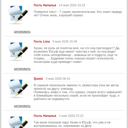
Гость Наталья
14 мая 2026 19:22
Появился текст - 7 серия заключительная. Кто знает правда
ли? Очень жаль, хороший сериал.
цитировать
Гость Lina
6 мая 2026 15:40
Хазан, ее роль не понятна мне, на что она претендует? Да,
возможно Юсуф еще имеет чувства к ней, но она ведет
себя очень неподобающе…мамаша ее и подруга, еще те
оторвы…....Бадемжи очень хорошо играет психопатов…
посмотрим куда приведет сюжет
цитировать
Quest
5 мая 2026 06:41
В сериале произошла замена гл. режиссера (она же автор
проекта) на другу. команду.
Появилась инфо о том, что сериал, скорее всего зафиналят
в ближайшие несколько серий, если не произойдет чудо, и
рейтинги не поднимутся.
цитировать
Гость Наталья
2 мая 2026 23:23
Так мало показали пару Хазан и Юсуф, что уже и не
воспринимаешь их, переживаю за Дилу