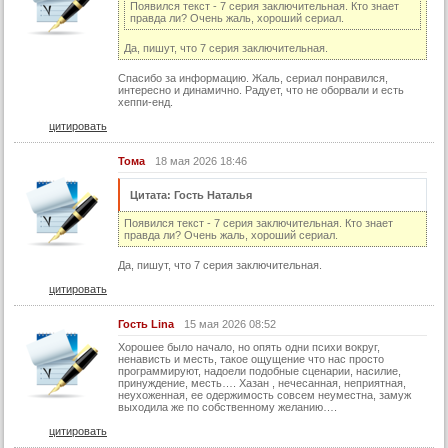
Появился текст - 7 серия заключительная. Кто знает
правда ли? Очень жаль, хороший сериал.
Да, пишут, что 7 серия заключительная.
Спасибо за информацию. Жаль, сериал понравился,
интересно и динамично. Радует, что не оборвали и есть
хеппи-енд.
цитировать
Тома
18 мая 2026 18:46
Цитата: Гость Наталья
Появился текст - 7 серия заключительная. Кто знает
правда ли? Очень жаль, хороший сериал.
Да, пишут, что 7 серия заключительная.
цитировать
Гость Lina
15 мая 2026 08:52
Хорошее было начало, но опять одни психи вокруг,
ненависть и месть, такое ощущение что нас просто
программируют, надоели подобные сценарии, насилие,
принуждение, месть…. Хазан , нечесанная, неприятная,
неухоженная, ее одержимость совсем неуместна, замуж
выходила же по собственному желанию….
цитировать