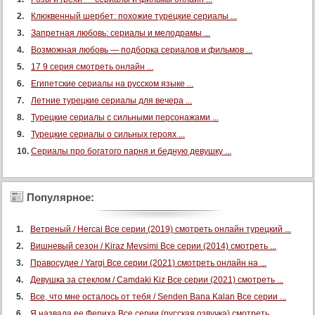
Клюквенный шербет: похожие турецкие сериалы ...
Запретная любовь: сериалы и мелодрамы ...
Возможная любовь — подборка сериалов и фильмов ...
17 9 серия смотреть онлайн ...
Египетские сериалы на русском языке ...
Летние турецкие сериалы для вечера ...
Турецкие сериалы с сильными персонажами ...
Турецкие сериалы о сильных героях ...
Сериалы про богатого парня и бедную девушку ...
Популярное:
Ветреный / Hercai Все серии (2019) смотреть онлайн турецкий ...
Вишневый сезон / Kiraz Mevsimi Все серии (2014) смотреть ...
Правосудие / Yargi Все серии (2021) смотреть онлайн на ...
Девушка за стеклом / Camdaki Kiz Все серии (2021) смотреть ...
Все, что мне осталось от тебя / Senden Bana Kalan Все серии ...
Я назвала ее Фериха Все серии (русская озвучка) смотреть ...