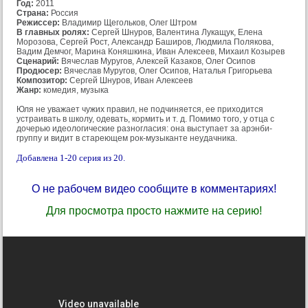
Год:
2011
Страна:
Россия
Режиссер:
Владимир Щегольков, Олег Штром
В главных ролях:
Сергей Шнуров, Валентина Лукащук, Елена
Морозова, Сергей Рост, Александр Баширов, Людмила Полякова,
Вадим Демчог, Марина Коняшкина, Иван Алексеев, Михаил Козырев
Сценарий:
Вячеслав Муругов, Алексей Казаков, Олег Осипов
Продюсер:
Вячеслав Муругов, Олег Осипов, Наталья Григорьева
Композитор:
Сергей Шнуров, Иван Алексеев
Жанр:
комедия, музыка
Юля не уважает чужих правил, не подчиняется, ее приходится
устраивать в школу, одевать, кормить и т. д. Помимо того, у отца с
дочерью идеологические разногласия: она выступает за арэнби-
группу и видит в стареющем рок-музыканте неудачника.
Добавлена 1-20 серия из 20.
О не рабочем видео сообщите в комментариях!
Для просмотра просто нажмите на серию!