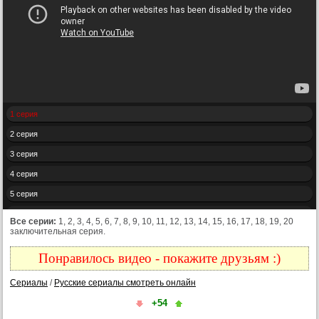
1 серия
2 серия
3 серия
4 серия
5 серия
6 серия
Все серии:
1, 2, 3, 4, 5, 6, 7, 8, 9, 10, 11, 12, 13, 14, 15, 16, 17, 18, 19, 20
заключительная серия.
7 серия
8 серия
Понравилось видео - покажите друзьям :)
9 серия
Сериалы
/
Русские сериалы смотреть онлайн
10 серия
+54
11 серия