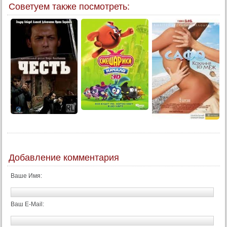
Советуем также посмотреть:
12 серия
13 серия
14 серия
15 серия
16 серия
17 серия
18 серия
19 серия
20 серия
Конец
Добавление комментария
Ваше Имя:
Ваш E-Mail: