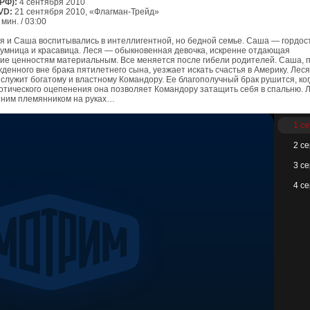
РФ):
4 сентября 2010
VD:
21 сентября 2010, «Флагман-Трейд»
мин. / 03:00
я и Саша воспитывались в интеллигентной, но бедной семье. Саша — гордос
 умница и красавица. Леся — обыкновенная девочка, искренне отдающая
ие ценностям материальным. Все меняется после гибели родителей. Саша, 
денного вне брака пятилетнего сына, уезжает искать счастья в Америку. Леся
 служит богатому и властному Командору. Ее благополучный брак рушится, ког
нотического оцепенения она позволяет Командору затащить себя в спальню. 
етним племянником на руках…
1 с
2 с
3 с
4 с