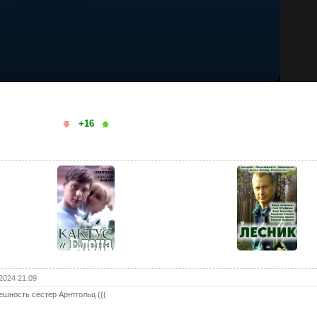
+16
2024 21:09
ешность сестер Арнтгольц (((