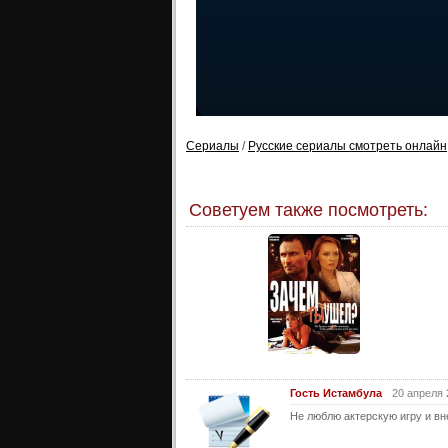
Сериалы
/
Русские сериалы смотреть онлайн
Советуем также посмотреть:
Гость Истамбула
20 апреля 
Не люблю актерскую игру и вн