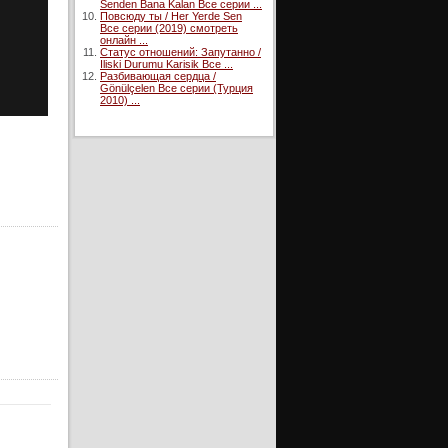
Senden Bana Kalan Все серии ...
Повсюду ты / Her Yerde Sen
Все серии (2019) смотреть
онлайн ...
Статус отношений: Запутанно /
Iliski Durumu Karisik Все ...
Разбивающая сердца /
Gönülçelen Все серии (Турция
2010) ...