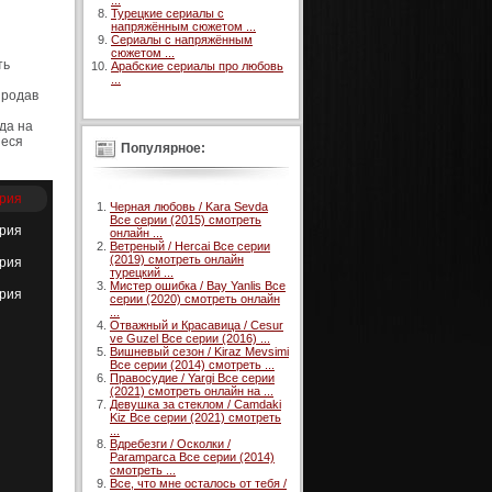
...
Турецкие сериалы с
напряжённым сюжетом ...
Сериалы с напряжённым
сюжетом ...
ть
Арабские сериалы про любовь
...
продав
да на
Леся
Популярное:
ерия
Черная любовь / Kara Sevda
Все серии (2015) смотреть
ерия
онлайн ...
Ветреный / Hercai Все серии
(2019) смотреть онлайн
ерия
турецкий ...
Мистер ошибка / Bay Yanlis Все
ерия
серии (2020) смотреть онлайн
...
Отважный и Красавица / Cesur
ve Guzel Все серии (2016) ...
Вишневый сезон / Kiraz Mevsimi
Все серии (2014) смотреть ...
Правосудие / Yargi Все серии
(2021) смотреть онлайн на ...
Девушка за стеклом / Camdaki
Kiz Все серии (2021) смотреть
...
Вдребезги / Осколки /
Paramparca Все серии (2014)
смотреть ...
Все, что мне осталось от тебя /