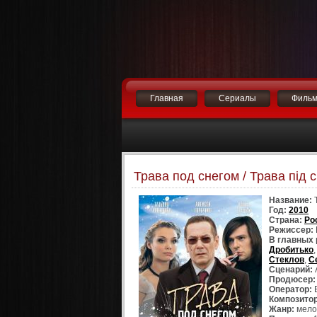
Главная
Сериалы
Филь
Трава под снегом / Трава під 
Название:
Т
Год:
2010
Страна:
Ро
Режиссер:
В главных 
Дробитько
Стеклов
,
С
Сценарий:
Продюсер:
Оператор:
В
Композитор
Жанр:
мело