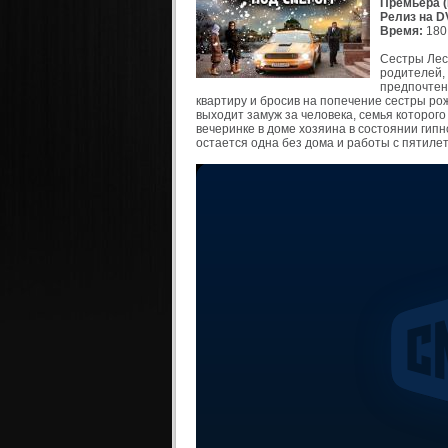
Премьера (
Релиз на D
Время:
180 
Сестры Лес
родителей,
предпочтен
квартиру и бросив на попечение сестры рож
выходит замуж за человека, семья которого
вечеринке в доме хозяина в состоянии гип
остается одна без дома и работы с пятил