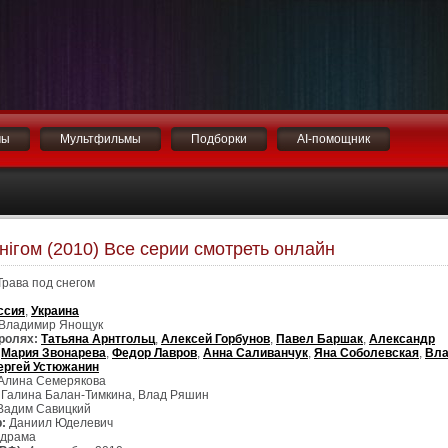
мы
Мультфильмы
Подборки
AI-помощник
снігом (2010) Все серии смотреть онлайн
рава под снегом
ссия
,
Украина
Владимир Янощук
ролях:
Татьяна Арнтгольц
,
Алексей Горбунов
,
Павел Баршак
,
Александр
,
Мария Звонарева
,
Федор Лавров
,
Анна Саливанчук
,
Яна Соболевская
,
Вл
ергей Устюжанин
Алина Семерякова
Галина Балан-Тимкина, Влад Ряшин
адим Савицкий
:
Даниил Юделевич
драма