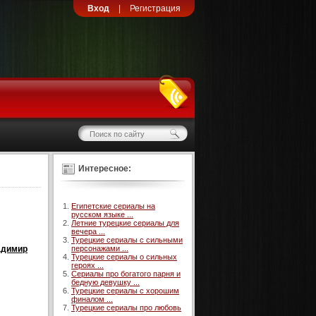
Вход
|
Регистрация
Интересное:
Египетские сериалы на
русском языке ...
Летние турецкие сериалы для
вечера ...
Турецкие сериалы с сильными
адимир
персонажами ...
Турецкие сериалы о сильных
героях ...
Сериалы про богатого парня и
бедную девушку ...
Турецкие сериалы с хорошим
финалом ...
Турецкие сериалы про любовь