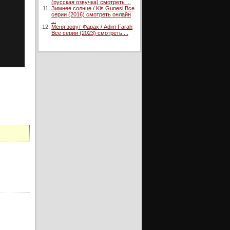
(русская озвучка) смотреть ...
Зимнее солнце / Kis Gunesi Все
серии (2016) смотреть онлайн
...
Меня зовут Фарах / Adim Farah
Все серии (2023) смотреть ...