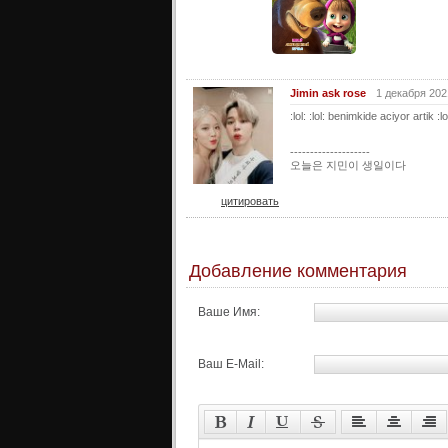
Jimin ask rose
1 декабря 202
:lol: :lol: benimkide aciyor artik :lol
--------------------
오늘은 지민이 생일이다
цитировать
Добавление комментария
Ваше Имя:
Ваш E-Mail: