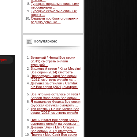
вечера ...
Турецкие сериалы с сильными
персонажами ...
Турецкие сериалы о сильных
героях ...
Сериалы про богатого парня и
бедную девушку ...
Популярное:
Ветреный / Hercai Все серии
ерия
(2019) смотреть онлайн
турецкий ...
Вишневый сезон / Kiraz Mevsimi
Все серии (2014) смотреть ...
Правосудие / Yargi Все серии
(2021) смотреть онлайн на ...
Девушка за стеклом / Camdaki
Kiz Все серии (2021) смотреть
...
Все, что мне осталось от тебя /
Senden Bana Kalan Все серии ...
Я назвала ее Фериха Все серии
(русская озвучка) смотреть ...
Три сестры / Uc Kiz Kardes Все
серии (2022) смотреть онлайн
...
Плен / Esaret Все серии (2022)
смотреть онлайн на русском ...
Дневник Элен / Eleni Oragire
Все серии (2017) смотреть ...
Прилив / Med Cezir Все серии