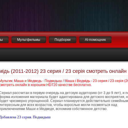
мы
Мультфильмы
Подборки
AI-помощник
ідь (2011-2012) 23 серия / 23 серія смотреть онлайн
Мультик: Маша и Медведь - Подкидыш / Маша і Ведмідь - 23 серия / 23 серія (2
смотреть онлайн в хорошем HD720 качестве бесплатно.
Сериал рассчитан в первую очередь на детскую аудиторию (от 3 до 9 лет), и 
форма изложения материала будет адаптирована для детского восприятия, н
будет чрезмерно упрощенной. Сериал планируется действительно семейным
интересным для всех возрастов, чтобы взрослые могли посмеяться над
приключениями Маши и Медведя, вспомнив собственное детство.
Добавлена 23 серия. Подкидыш