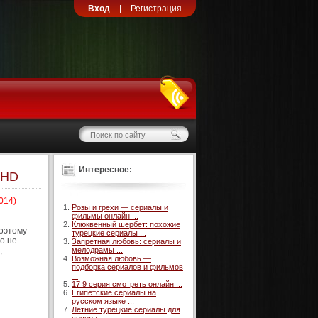
Вход
|
Регистрация
Интересное:
 HD
014)
Розы и грехи — сериалы и
фильмы онлайн ...
Клюквенный шербет: похожие
поэтому
турецкие сериалы ...
о не
Запретная любовь: сериалы и
,
мелодрамы ...
Возможная любовь —
подборка сериалов и фильмов
...
17 9 серия смотреть онлайн ...
Египетские сериалы на
русском языке ...
Летние турецкие сериалы для