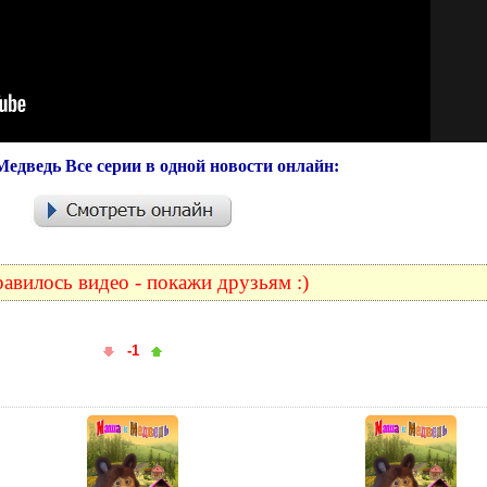
едведь Все серии в одной новости онлайн:
авилось видео - покажи друзьям :)
-1