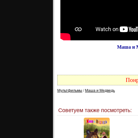
Маша и М
Понр
Мультфильмы
/
Маша и Медведь
Советуем также посмотреть: