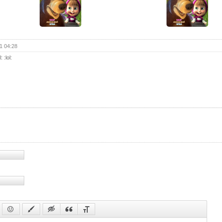
1 04:28
: :lol: