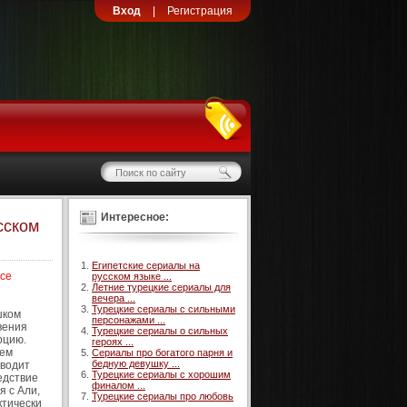
Вход
|
Регистрация
Интересное:
сском
Египетские сериалы на
Все
русском языке ...
Летние турецкие сериалы для
вечера ...
Турецкие сериалы с сильными
шком
персонажами ...
вения
Турецкие сериалы о сильных
рцию.
героях ...
оем
Сериалы про богатого парня и
бедную девушку ...
аводит
Турецкие сериалы с хорошим
едствие
финалом ...
я с Али,
Турецкие сериалы про любовь
ктически