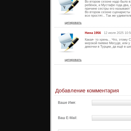
Во втором сезоне надо было в
ребёнок, и Мустафе года два, 
причине сестры его называют 
Во втором сезоне сценаристы 
все простят... Так же удивител
цитировать
Нина 1956
12 июля 2025 10:5
Какая- то хрень... Что, этому 
мерзкой пиявке Месуде, или у 
девочки в Турции, да ещё в ше
цитировать
Добавление комментария
Ваше Имя:
Ваш E-Mail: