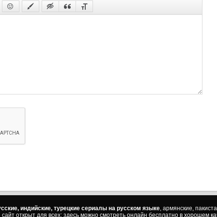
86 с
87 с
88 с
89 с
90 с
91 с
92 с
93 с
94 с
95 с
96 с
97 с
98 с
99 с
100 
сские, индийские, турецкие сериалы на русском языке
, армянские, пакист
101 
ш сайт открыт для всех: здесь можно смотреть онлайн бесплатно в хорошем к