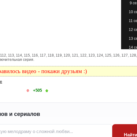
9 с
10 с
11 с
12 с
13 с
14 с
111, 112, 113, 114, 115, 116, 117, 118, 119, 120, 121, 122, 123, 124, 125, 126, 127, 128
15 с
аключительная серия.
16 с
авилось видео - покажи друзьям :)
17 с
ке
18 с
+505
19 с
20 с
21 с
ов и сериалов
22 с
23 с
Найт
24 с