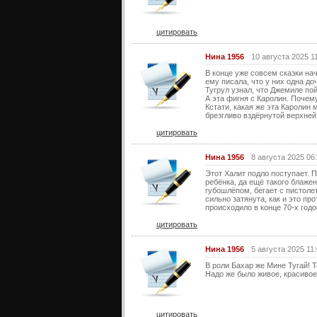
цитировать
Нина 1956
10 августа 2025 1
В конце уже совсем сказки нач
ему писала, что у них одна до
Тугрул узнал, что Джемиле по
А эта фигня с Каролин. Почему
Кстати, какая же эта Каролин 
брезгливо вздёрнутой верхней 
цитировать
Нина 1956
8 августа 2025 06
Этот Халит подло поступает. П
ребёнка, да ещё такого блаже
губошлёпом, бегает с пистоле
сильно затянута, как и это пр
происходило в конце 70-х годо
цитировать
Нина 1956
5 августа 2025 11
В роли Бахар же Мине Тугай! Т
Надо же было живое, красивое
цитировать