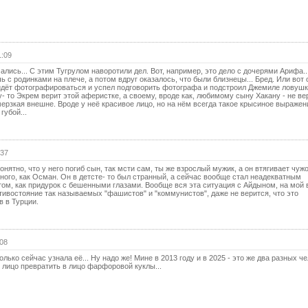
40 с
41 с
42 с
1:09
43 с
ались... С этим Тугрулом наворотили дел. Вот, например, это дело с дочерями Арифа..
чь с родинками на плече, а потом вдруг оказалось, что были близнецы... Бред. Или вот 
йдёт фотографироваться и успел подговорить фотографа и подстроил Джемиле ловушк
44 с
- то Экрем верит этой аферистке, а своему, вроде как, любимому сыну Хакану - не вер
мерзкая внешне. Вроде у неё красивое лицо, но на нём всегда такое крысиное выражен
45 с
губой...
46 с
47 с
:37
48 с
онятно, что у него погиб сын, так мсти сам, ты же взрослый мужик, а он втягивает чуж
нного, как Осман. Он в детсте- то был странный, а сейчас вообще стал неадекватным
том, как придурок с бешенными глазами. Вообще вся эта ситуация с Айдыном, на мой в
49 с
отивостояние так называемых "фашистов" и "коммунистов", даже не верится, что это
в в Турции.
50 с
51 с
:08
52 с
олько сейчас узнала её... Ну надо же! Мине в 2013 году и в 2025 - это же два разных ч
 лицо превратить в лицо фарфоровой куклы...
53 с
54 с