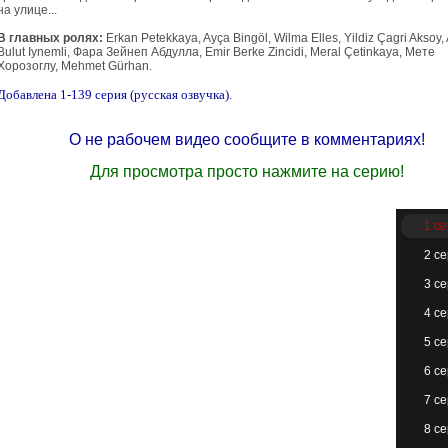
на улице...
В главных ролях:
Erkan Petekkaya, Ayça Bingöl, Wilma Elles, Yildiz Çagri Aksoy,
Bulut Iynemli, Фара Зейнеп Абдулла, Emir Berke Zincidi, Meral Çetinkaya, Мете
Хорозоглу, Mehmet Gürhan.
Добавлена 1-139 серия (русская озвучка).
О не рабочем видео сообщите в комментариях!
Для просмотра просто нажмите на серию!
1 с
2 с
3 с
4 с
5 с
6 с
7 с
8 с