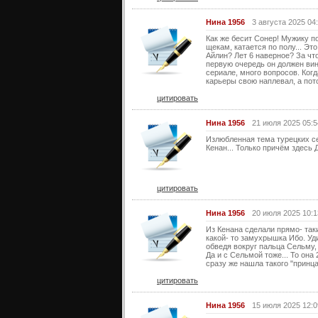
Нина 1956
3 августа 2025 04
Как же бесит Сонер! Мужику по
щекам, катается по полу... Эт
Айлин? Лет 6 наверное? За что
первую очередь он должен вини
сериале, много вопросов. Когд
карьеры свою наплевал, а пот
цитировать
Нина 1956
21 июля 2025 05:5
Излюбленная тема турецких сер
Кенан... Только причём здесь
цитировать
Нина 1956
20 июля 2025 10:1
Из Кенана сделали прямо- таки
какой- то замухрышка Ибо. Уди
обведя вокруг пальца Сельму, 
Да и с Сельмой тоже... То она
сразу же нашла такого "принца
цитировать
Нина 1956
15 июля 2025 12:0