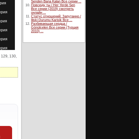
Senden Bana Kalan Все серии ...
ерия
Повсюду ты / Her Yerde Sen
Все серии (2019) смотреть
ерия
онлайн ...
Статус отношений: Запутанно /
Iliski Durumu Karisik Все ...
ерия
Разбивающая сердца /
Gönülçelen Все серии (Турция
ерия
2010) ...
ерия
ерия
, 129, 130,
ерия
ерия
ерия
ерия
ерия
ерия
ерия
ерия
ерия
и
ерия