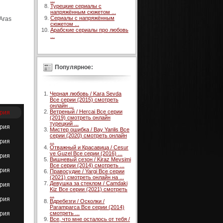
...
Турецкие сериалы с
напряжённым сюжетом ...
Сериалы с напряжённым
 Aras
сюжетом ...
Арабские сериалы про любовь
...
Популярное:
Черная любовь / Kara Sevda
Все серии (2015) смотреть
онлайн ...
Ветреный / Hercai Все серии
ерия
(2019) смотреть онлайн
турецкий ...
ерия
Мистер ошибка / Bay Yanlis Все
серии (2020) смотреть онлайн
ерия
...
Отважный и Красавица / Cesur
ve Guzel Все серии (2016) ...
ерия
Вишневый сезон / Kiraz Mevsimi
Все серии (2014) смотреть ...
ерия
Правосудие / Yargi Все серии
(2021) смотреть онлайн на ...
Девушка за стеклом / Camdaki
ерия
Kiz Все серии (2021) смотреть
...
ерия
Вдребезги / Осколки /
Paramparca Все серии (2014)
ерия
смотреть ...
Все, что мне осталось от тебя /