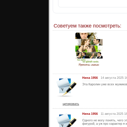
Советуем также посмотреть:
Нина 1956
14 августа 2025 1
Эта Каролин уже всех мужиков 
цитировать
Нина 1956
11 августа 2025 1
Одного не могу понять, чего 
фигурой, а уж про характер я и