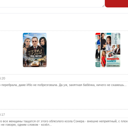
25 с
26 с
27 с
28 с
29 с
30 с
31 с
32 с
33 с
6:20
34 с
перебрала, даже Ибо не побрезговала. Да уж, занятная бабёнка, ничего не скажешь...
35 с
36 с
37 с
8:17
38 с
это все женщины тащатся от этого облезлого козла Сонера - внешне неприятный, с пло
39 с
 не говорю, одним словом - козёл...