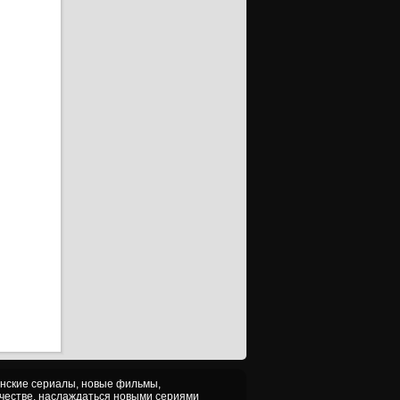
ерия
ерия
ерия
ерия
ерия
ерия
ерия
ерия
ерия
ерия
ерия
ерия
ерия
ерия
серия
анские сериалы, новые фильмы,
серия
ачестве, наслаждаться новыми сериями