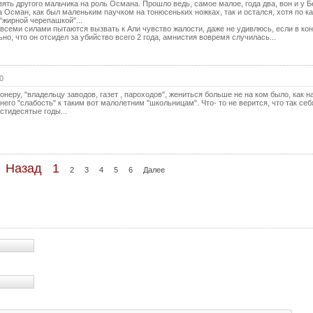
зять другого мальчика на роль Османа. Прошло ведь, самое малое, года два, вон и у 
71 с
а Осман, как был маленьким паучком на тонюсеньких ножках, так и остался, хотя по ка
"жирной черепашкой"...
всеми силами пытаются вызвать к Али чувство жалости, даже не удивлюсь, если в кон
72 с
ьно, что он отсидел за убийство всего 2 года, амнистия вовремя случилась...
73 с
74 с
0
75 с
Сонеру, "владельцу заводов, газет , пароходов", жениться больше не на ком было, как н
него "слабость" к таким вот малолетним "школьницам". Что- то не верится, что так себ
стидесятые годы...
76 с
77 с
78 с
Назад
1
2
3
4
5
6
Далее
79 с
80 с
81 с
82 с
83 с
84 с
85 с