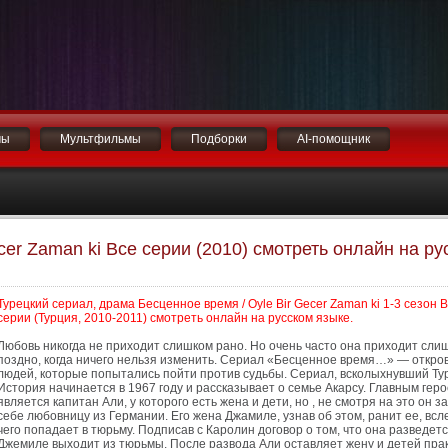
мы
Мультфильмы
Подборки
AI-помощник
cer Zaman ki Все серии (2010) смотреть онлайн на ру
Турецкий сериал, драма Бесценное время / Oyle Bir Gecer Zaman ki 1-3 сезон 
серии (Турция, 2010-2011) смотреть онлайн на русском языке.
Любовь никогда не приходит слишком рано. Но очень часто она приходит сли
поздно, когда ничего нельзя изменить. Сериал «Бесценное время…» — откро
людей, которые попытались пойти против судьбы. Сериал, всколыхнувший Ту
История начинается в 1967 году и рассказывает о семье Акарсу. Главным гер
является капитан Али, у которого есть жена и дети, но , не смотря на это он з
себе любовницу из Германии. Его жена Джамиле, узнав об этом, ранит ее, всл
чего попадает в тюрьму. Подписав с Каролин договор о том, что она разведетс
Джемиле выходит из тюрьмы. После развода Али оставляет жену и детей пра