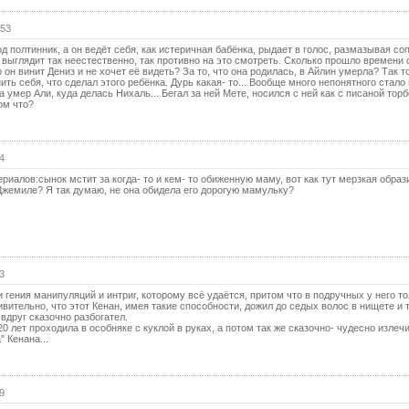
55 с
56 с
:53
д полтинник, а он ведёт себя, как истеричная бабёнка, рыдает в голос, размазывая со
57 с
о выглядит так неестественно, так противно на это смотреть. Сколько прошло времени
 он винит Дениз и не хочет её видеть? За то, что она родилась, в Айлин умерла? Так т
58 с
ть себя, что сделал этого ребёнка. Дурь какая- то... Вообще много непонятного стало 
а умер Али, куда делась Нихаль... Бегал за ней Мете, носился с ней как с писаной торб
ом что?
59 с
60 с
4
61 с
иалов:сынок мстит за когда- то и кем- то обиженную маму, вот как тут мерзкая образ
62 с
 Джемиле? Я так думаю, не она обидела его дорогую мамульку?
63 с
64 с
65 с
3
66 с
 гения манипуляций и интриг, которому всё удаётся, притом что в подручных у него т
вительно, что этот Кенан, имея такие способности, дожил до седых волос в нищете и 
вдруг сказочно разбогател.
67 с
 20 лет проходила в особняке с куклой в руках, а потом так же сказочно- чудесно излеч
" Кенана...
68 с
69 с
9
70 с