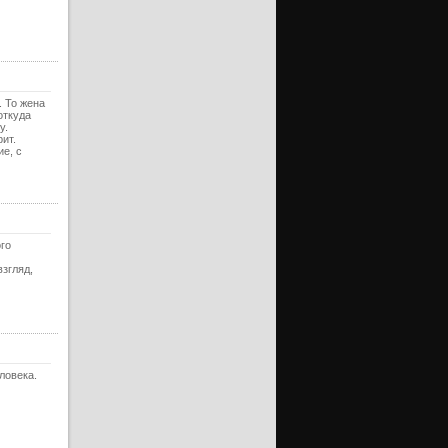
ерия
ерия
ерия
ерия
. То жена
откуда
у.
ерия
ит.
ие, с
ерия
ерия
ерия
ерия
ого
згляд,
ерия
ерия
ерия
ерия
еловека.
ерия
ерия