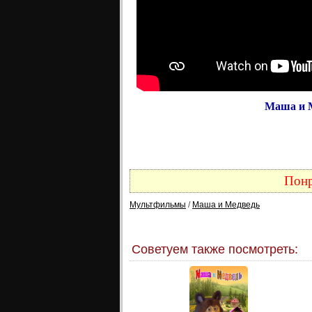
Маша и М
Понр
Мультфильмы
/
Маша и Медведь
Советуем также посмотреть: