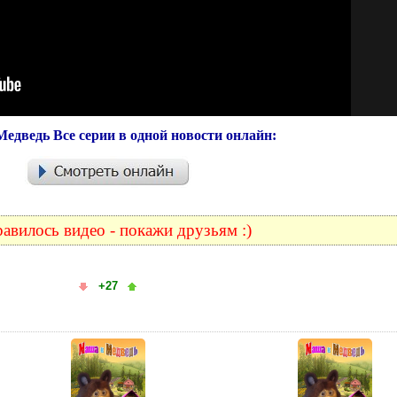
едведь Все серии в одной новости онлайн:
авилось видео - покажи друзьям :)
+27