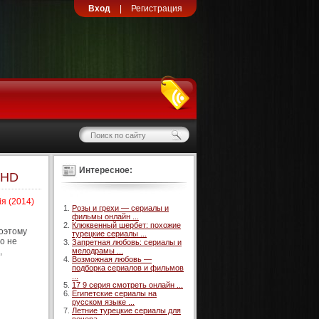
Вход
|
Регистрация
Интересное:
 HD
ія (2014)
Розы и грехи — сериалы и
фильмы онлайн ...
Клюквенный шербет: похожие
поэтому
турецкие сериалы ...
о не
Запретная любовь: сериалы и
,
мелодрамы ...
Возможная любовь —
подборка сериалов и фильмов
...
17 9 серия смотреть онлайн ...
Египетские сериалы на
русском языке ...
Летние турецкие сериалы для