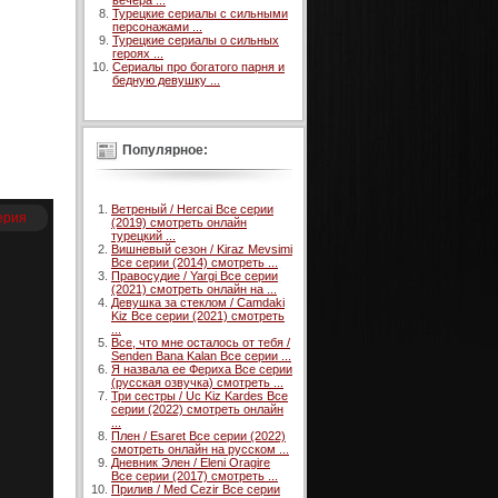
вечера ...
Турецкие сериалы с сильными
персонажами ...
Турецкие сериалы о сильных
героях ...
Сериалы про богатого парня и
бедную девушку ...
Популярное:
Ветреный / Hercai Все серии
ерия
(2019) смотреть онлайн
турецкий ...
Вишневый сезон / Kiraz Mevsimi
Все серии (2014) смотреть ...
Правосудие / Yargi Все серии
(2021) смотреть онлайн на ...
Девушка за стеклом / Camdaki
Kiz Все серии (2021) смотреть
...
Все, что мне осталось от тебя /
Senden Bana Kalan Все серии ...
Я назвала ее Фериха Все серии
(русская озвучка) смотреть ...
Три сестры / Uc Kiz Kardes Все
серии (2022) смотреть онлайн
...
Плен / Esaret Все серии (2022)
смотреть онлайн на русском ...
Дневник Элен / Eleni Oragire
Все серии (2017) смотреть ...
Прилив / Med Cezir Все серии