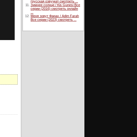
(русская озвучка) смотреть ...
Зимнее солнце / Kis Gunesi Все
серии (2016) смотреть онлайн
...
Меня зовут Фарах / Adim Farah
Все серии (2023) смотреть ...