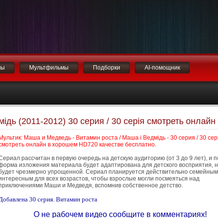
мы
Мультфильмы
Подборки
AI-помощник
ідь (2011-2012) 30 серия / 30 серія смотреть онлайн
Мультик: Маша и Медведь - Витамин роста / Маша і Ведмідь - 30 серия / 30 сер
смотреть онлайн в хорошем HD720 качестве бесплатно.
Сериал рассчитан в первую очередь на детскую аудиторию (от 3 до 9 лет), и 
форма изложения материала будет адаптирована для детского восприятия, н
будет чрезмерно упрощенной. Сериал планируется действительно семейным
интересным для всех возрастов, чтобы взрослые могли посмеяться над
приключениями Маши и Медведя, вспомнив собственное детство.
Добавлена 30 серия. Витамин роста
О не рабочем видео сообщите в комментариях!