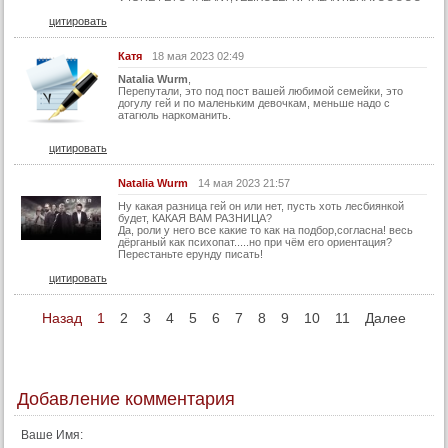
цитировать
Катя
18 мая 2023 02:49
Natalia Wurm
,
Перепутали, это под пост вашей любимой семейки, это
догулу гей и по маленьким девочкам, меньше надо с
атагюль наркоманить.
цитировать
Natalia Wurm
14 мая 2023 21:57
Ну какая разница гей он или нет, пусть хоть лесбиянкой
будет, КАКАЯ ВАМ РАЗНИЦА?
Да, роли у него все какие то как на подбор,согласна! весь
дёрганый как психопат.....но при чём его ориентация?
Перестаньте ерунду писать!
цитировать
Назад
1
2
3
4
5
6
7
8
9
10
11
Далее
Добавление комментария
Ваше Имя: