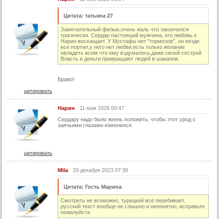
21 серия (суб)
Цитата: татьяна 27
22 серия
Замечательный фильм,очень жаль что закончился
22 серия (суб)
трагически. Сердар настоящий мужчина, его любовь к
Нарин восхищает. У Мустафы нет "тормозов", он везде
23 серия
все портил,у него нет любви,есть только желание
овладеть всем что ему вздумалось,даже своей сестрой.
23 серия (суб)
Власть и деньги превращают людей в шакалов.
24 серия
Браво!
24 серия (суб)
цитировать
25 серия
Нарин
11 мая 2026 00:47
25 серия (суб)
Сердару надо было жизнь положить, чтобы этот урод с
заячьими глазами изменился.
26 серия
26 серия (суб)
27 серия
цитировать
27 серия (суб)
Mila
29 декабря 2023 07:38
28 серия
Цитата: Гость Марина
28 серия (суб)
Смотреть не возможно, турецкий всё перебивает,
русский текст вообще не слышно и непонятно, исправьте
29 серия
пожалуйста