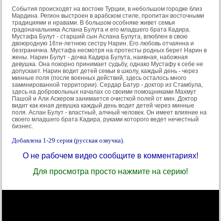
События происходят на востоке Турции, в небольшом городке близ
Мардина. Регион выстроен в арабском стиле, пропитан восточными
традициями и нравами. В большом особняке живет семья
градоначальника Аслана Булута и его младшего брата Кадира.
Мустафа Булут - старший сын Аслана Булута, влюблен в свою
двоюродную 16ти-летнюю сестру Нарин. Его любовь отчаянна и
безгранична. Мустафа несмотря на протесты родных берет Нарин в
жены. Нарин Булут - дочка Кадира Булута, наивная, набожная
девушка. Она покорно принимает судьбу, однако Мустафу к себе не
допускает. Нарин водит детей семьи в школу, каждый день - через
минные поля (после военных действий, здесь осталось много
заминированной территории). Сердар Батур - доктор из Стамбула,
здесь на добровольных началах со своими помощниками Махмут
Пашой и Али Аскером занимается очисткой полей от мин. Доктор
видит как юная девушка каждый день водит детей через минные
поля. Аслан Булут - властный, алчный человек. Он имеет влияние на
своего младшего брата Кадира, руками которого ведет нечестный
бизнес.
Добавлена 1-29 серия (русская озвучка).
О не рабочем видео сообщите в комментариях!
Для просмотра просто нажмите на серию!