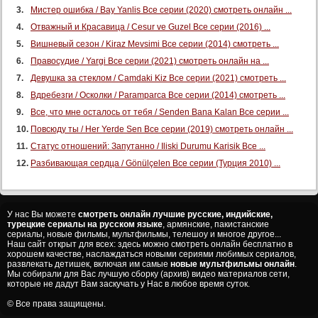
Мистер ошибка / Bay Yanlis Все серии (2020) смотреть онлайн ...
Отважный и Красавица / Cesur ve Guzel Все серии (2016) ...
Вишневый сезон / Kiraz Mevsimi Все серии (2014) смотреть ...
Правосудие / Yargi Все серии (2021) смотреть онлайн на ...
Девушка за стеклом / Camdaki Kiz Все серии (2021) смотреть ...
Вдребезги / Осколки / Paramparca Все серии (2014) смотреть ...
Все, что мне осталось от тебя / Senden Bana Kalan Все серии ...
Повсюду ты / Her Yerde Sen Все серии (2019) смотреть онлайн ...
Статус отношений: Запутанно / Iliski Durumu Karisik Все ...
Разбивающая сердца / Gönülçelen Все серии (Турция 2010) ...
У нас Вы можете
смотреть онлайн лучшие русские, индийские,
турецкие сериалы на русском языке
, армянские, пакистанские
сериалы, новые фильмы, мультфильмы, телешоу и многое другое...
Наш сайт открыт для всех: здесь можно смотреть онлайн бесплатно в
хорошем качестве, наслаждаться новыми сериями любимых сериалов,
развлекать детишек, включая им самые
новые мультфильмы онлайн
.
Мы собирали для Вас лучшую сборку (архив) видео материалов сети,
которые не дадут Вам заскучать у Нас в любое время суток.
© Все права защищены.