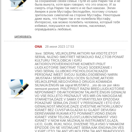
за сохранение своей семьи. Пуля из шеи Нарин так и не
была вынута, хотя врач говорил, что это опасно. И за
смерть отца Нарин так никто и не был наказан. Энгин
Акюрек в роли Мустафы бесподобен, поэтому столько
зрительских симпатий на стороне Мустафы. Некоторым
даже жаль, что Нарин так и не полюбила Мустафу.
Интересно, как можно полюбить человека, который тебя
избивал, покушался на твою жизнь, насиловал,
оправдываясь любовью.
цитировать
ONA
28 июня 2023 17:53
:love: SERIAL VELIKOLEPNI.AKTIORI NA VISOTE.ETOT
SERIAL NUZNO SMOTRET NESKOLKO RAZ,CTOB PONIAT
KULTURU TRCII,OBICAI I IGRU
AKTIOROV.POVERXNOSTNIE KOMENTI PISUT
LIUDI,KOTORIE SMOTRIAT TOLKO SODERZANIE I
VSIO.SERIAL GLUBOKO PSCHOLOGICNI,KAZDI
PERSONAZ IMEET SVOJU SUDBU,OSOBENNO NARIN
,MUSTAFA I SERDAR.ROLI OCEN SLOZNIE,AKTIORI
VELIKOLEPNIE,NEGOVORIA O DRUGIX.KOMANDA
SILNAJA.ENGIN tak sigral MUSTAFU.. ,sto do six por nikto
nemozet povtorit. PISUTPISUT RAZNI BRED,LIUDI,KOTORIE
NEPONIMAET OB AKTIORSKOM TALANTE.ENGIN GENIALNI
VO VSE ROLI,ETO PRIZNAJUT VES MIR.ON NIKOGDA NE
STARAETSA,DAZE V SAMIX OTVRATITELNIX EPIZODAX
POKAZIVAT SEBIA,ON ZIVIOT V PERSONAZE I ETO EVO
GENIALNOST.MNOGIE,DAZE IZVESTNIE AKTIORI,LIUBOV
IGRAET BEZ CUVSTVA GLAZAX ILI GLADIT DEVUSKU
DEREVIANIMI RUKAMI.KTO PONIMAET,VIDNO.ENGIN
IGRAET VSEM TELOM,ZLOST,LIUBOV,NENAVIST VSIO
IGRAET V NIOM KAK MUZIKALNI INSTRUMENT,GLAZA,
LICO, GUBI, RUKI, NOGI, DVIZENIE TELA VSIO.V NIKAKOM
EPIZODE ON NE VISTAVLIAET SEBIA,KAK ENGINA,ON VES
V IGRE I ETO TALANT,VELIKOLEPNI TALANT.BRAVOOOOO