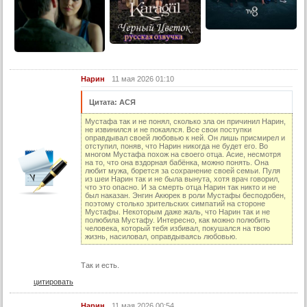
13 серия (суб)
14 серия
14 серия (суб)
15 серия
Нарин
11 мая 2026 01:10
15 серия (суб)
16 серия
Цитата: АСЯ
16 серия (суб)
Мустафа так и не понял, сколько зла он причинил Нарин,
не извинился и не покаялся. Все свои поступки
17 серия
оправдывал своей любовью к ней. Он лишь присмирел и
отступил, поняв, что Нарин никогда не будет его. Во
многом Мустафа похож на своего отца. Асие, несмотря
17 серия (суб)
на то, что она вздорная бабёнка, можно понять. Она
любит мужа, борется за сохранение своей семьи. Пуля
18 серия
из шеи Нарин так и не была вынута, хотя врач говорил,
что это опасно. И за смерть отца Нарин так никто и не
18 серия (суб)
был наказан. Энгин Акюрек в роли Мустафы бесподобен,
поэтому столько зрительских симпатий на стороне
Мустафы. Некоторым даже жаль, что Нарин так и не
19 серия
полюбила Мустафу. Интересно, как можно полюбить
человека, который тебя избивал, покушался на твою
19 серия (суб)
жизнь, насиловал, оправдываясь любовью.
20 серия
Так и есть.
20 серия (суб)
цитировать
21 серия
Нарин
11 мая 2026 00:54