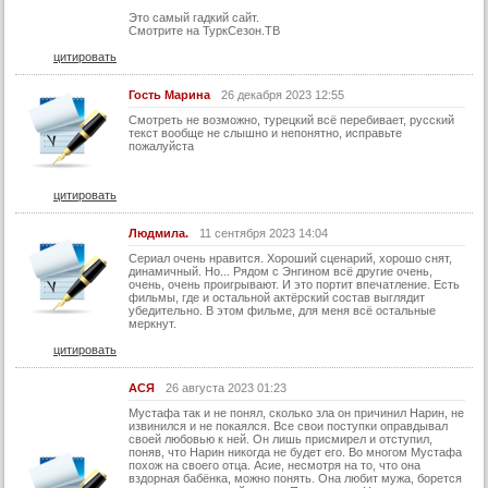
29 серия (суб)
Это самый гадкий сайт.
Смотрите на ТуркСезон.ТВ
Конец
цитировать
Гость Марина
26 декабря 2023 12:55
Смотреть не возможно, турецкий всё перебивает, русский
текст вообще не слышно и непонятно, исправьте
пожалуйста
цитировать
Людмила.
11 сентября 2023 14:04
Сериал очень нравится. Хороший сценарий, хорошо снят,
динамичный. Но... Рядом с Энгином всё другие очень,
очень, очень проигрывают. И это портит впечатление. Есть
фильмы, где и остальной актёрский состав выглядит
убедительно. В этом фильме, для меня всё остальные
меркнут.
цитировать
АСЯ
26 августа 2023 01:23
Мустафа так и не понял, сколько зла он причинил Нарин, не
извинился и не покаялся. Все свои поступки оправдывал
своей любовью к ней. Он лишь присмирел и отступил,
поняв, что Нарин никогда не будет его. Во многом Мустафа
похож на своего отца. Асие, несмотря на то, что она
вздорная бабёнка, можно понять. Она любит мужа, борется