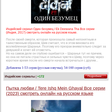
Индийский сериал Один безумец / Ek Deewana Tha Все серии
(Индия, 2017) смотреть онлайн на русском языке.
После своей смерти, которая произошла самый непонятным и
таинственным образом, Шив считает, что в этом виновата его
возлюбленная Шаранья. Поэтому его призрак внимательно следит за
девушкой и хочет ей отомстить.
Но на самом деле он глубоко ошибается – Шаранья тут не причем,
но она не питала страстных и сильных чувств к Шиву, поэтому через
короткое время после его смерти начала встречаться с другим...
Добавлена 1-53 серия (русская озвучка); 54-160 серия (суб).
Индийские сериалы
|
+172
Подробнее...
Пытка любви / Tere Ishq Mein Ghayal Все серии
(2023) смотреть онлайн на русском языке