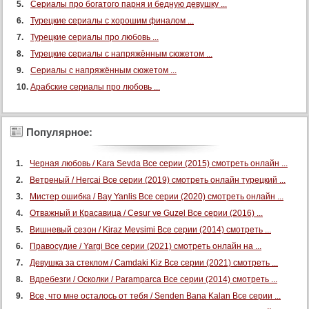
Сериалы про богатого парня и бедную девушку ...
Турецкие сериалы с хорошим финалом ...
Турецкие сериалы про любовь ...
Турецкие сериалы с напряжённым сюжетом ...
Сериалы с напряжённым сюжетом ...
Арабские сериалы про любовь ...
Популярное:
Черная любовь / Kara Sevda Все серии (2015) смотреть онлайн ...
Ветреный / Hercai Все серии (2019) смотреть онлайн турецкий ...
Мистер ошибка / Bay Yanlis Все серии (2020) смотреть онлайн ...
Отважный и Красавица / Cesur ve Guzel Все серии (2016) ...
Вишневый сезон / Kiraz Mevsimi Все серии (2014) смотреть ...
Правосудие / Yargi Все серии (2021) смотреть онлайн на ...
Девушка за стеклом / Camdaki Kiz Все серии (2021) смотреть ...
Вдребезги / Осколки / Paramparca Все серии (2014) смотреть ...
Все, что мне осталось от тебя / Senden Bana Kalan Все серии ...