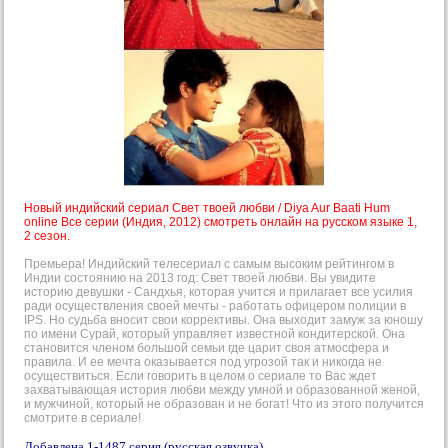
Новый индийский сериал Свет твоей любви / Diya Aur Baati Hum
online Все серии (Индия, 2012) смотреть онлайн на русском языке 1,
2 сезон.
Премьера! Индийский телесериал с самым высоким рейтингом в
Индии состоянию на 2013 год: Свет твоей любви. Вы увидите
историю девушки - Сандхья, которая учится и прилагает все усилия
ради осуществления своей мечты - работать офицером полиции в
IPS. Но судьба вносит свои коррективы. Она выходит замуж за юношу
по имени Сурай, который управляет известной кондитерской. Она
становится членом большой семьи где царит своя атмосфера и
правила. И ее мечта оказывается под угрозой так и никогда не
осуществиться. Если говорить в целом о сериале то Вас ждет
захватывающая история любви между умной и образованной женой,
и мужчиной, который не образован и не богат! Что из этого получится
смотрите в сериале!
Добавлена 1-1487 серия (русская озвучка).