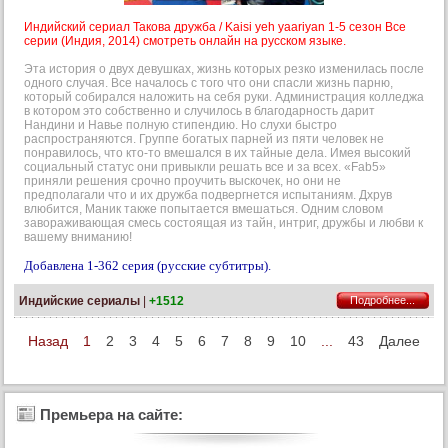
Индийский сериал Такова дружба / Kaisi yeh yaariyan 1-5 сезон Все
серии (Индия, 2014) смотреть онлайн на русском языке.
Эта история о двух девушках, жизнь которых резко изменилась после
одного случая. Все началось с того что они спасли жизнь парню,
который собирался наложить на себя руки. Администрация колледжа
в котором это собственно и случилось в благодарность дарит
Нандини и Навье полную стипендию. Но слухи быстро
распространяются. Группе богатых парней из пяти человек не
понравилось, что кто-то вмешался в их тайные дела. Имея высокий
социальный статус они привыкли решать все и за всех. «Fab5»
приняли решения срочно проучить выскочек, но они не
предполагали что и их дружба подвергнется испытаниям. Дхрув
влюбится, Маник также попытается вмешаться. Одним словом
завораживающая смесь состоящая из тайн, интриг, дружбы и любви к
вашему вниманию!
Добавлена 1-362 серия (русские субтитры).
Индийские сериалы
|
+1512
Подробнее...
Назад
1
2
3
4
5
6
7
8
9
10
...
43
Далее
Премьера на сайте: