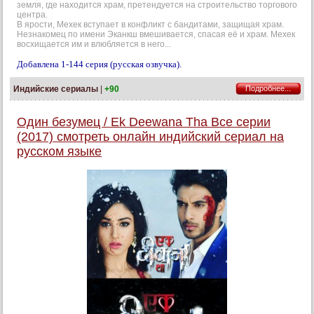
земля, где находится храм, претендуется на строительство торгового
центра.
В ярости, Мехек вступает в конфликт с бандитами, защищая храм.
Незнакомец по имени Эканкш вмешивается, спасая её и храм. Мехек
восхищается им и влюбляется в него...
Добавлена 1-144 серия (русская озвучка).
Индийские сериалы
|
+90
Подробнее...
Один безумец / Ek Deewana Tha Все серии
(2017) смотреть онлайн индийский сериал на
русском языке