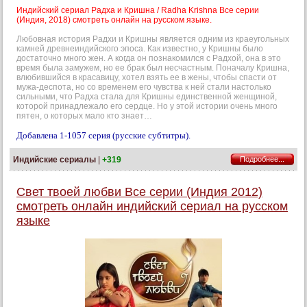
Индийский сериал Радха и Кришна / Radha Krishna Все серии
(Индия, 2018) смотреть онлайн на русском языке.
Любовная история Радхи и Кришны является одним из краеугольных
камней древнеиндийского эпоса. Как известно, у Кришны было
достаточно много жен. А когда он познакомился с Радхой, она в это
время была замужем, но ее брак был несчастным. Поначалу Кришна,
влюбившийся в красавицу, хотел взять ее в жены, чтобы спасти от
мужа-деспота, но со временем его чувства к ней стали настолько
сильными, что Радха стала для Кришны единственной женщиной,
которой принадлежало его сердце. Но у этой истории очень много
пятен, о которых мало кто знает…
Добавлена 1-1057 серия (русские субтитры).
Индийские сериалы
|
+319
Подробнее...
Свет твоей любви Все серии (Индия 2012)
смотреть онлайн индийский сериал на русском
языке