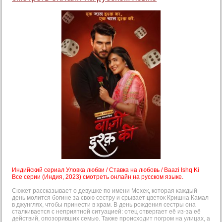
Индийский сериал Уловка любви / Ставка на любовь / Baazi Ishq Ki
Все серии (Индия, 2023) смотреть онлайн на русском языке.
Сюжет рассказывает о девушке по имени Мехек, которая каждый
день молится богине за свою сестру и срывает цветок Кришна Камал
в джунглях, чтобы принести в храм. В день рождения сестры она
сталкивается с неприятной ситуацией: отец отвергает её из-за её
действий, опозоривших семью. Также происходит погром на улицах, а