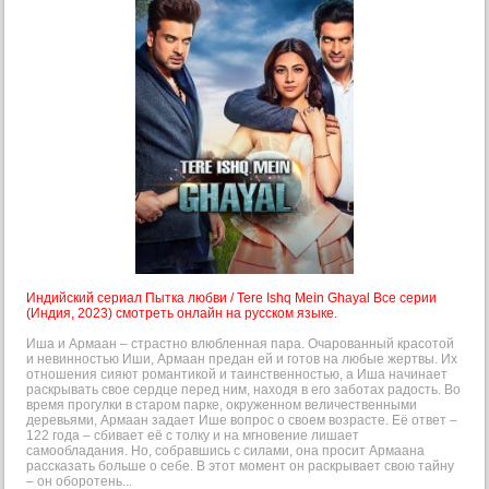
Индийский сериал Пытка любви / Tere Ishq Mein Ghayal Все серии
(Индия, 2023) смотреть онлайн на русском языке.
Иша и Армаан – страстно влюбленная пара. Очарованный красотой
и невинностью Иши, Армаан предан ей и готов на любые жертвы. Их
отношения сияют романтикой и таинственностью, а Иша начинает
раскрывать свое сердце перед ним, находя в его заботах радость. Во
время прогулки в старом парке, окруженном величественными
деревьями, Армаан задает Ише вопрос о своем возрасте. Её ответ –
122 года – сбивает её с толку и на мгновение лишает
самообладания. Но, собравшись с силами, она просит Армаана
рассказать больше о себе. В этот момент он раскрывает свою тайну
– он оборотень...