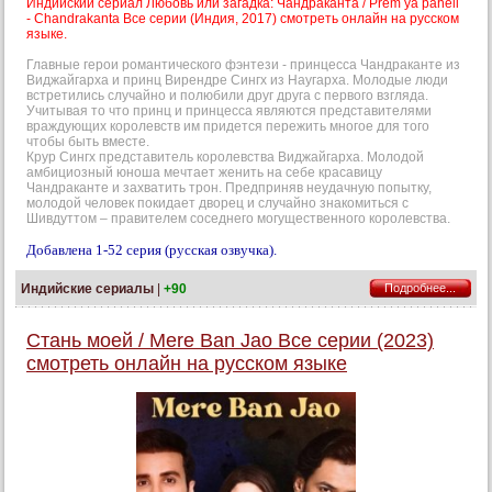
Индийский сериал Любовь или загадка: Чандраканта / Prem ya paheli
- Chandrakanta Все серии (Индия, 2017) смотреть онлайн на русском
языке.
Главные герои романтического фэнтези - принцесса Чандраканте из
Виджайгарха и принц Вирендре Сингх из Наугарха. Молодые люди
встретились случайно и полюбили друг друга с первого взгляда.
Учитывая то что принц и принцесса являются представителями
враждующих королевств им придется пережить многое для того
чтобы быть вместе.
Крур Сингх представитель королевства Виджайгарха. Молодой
амбициозный юноша мечтает женить на себе красавицу
Чандраканте и захватить трон. Предприняв неудачную попытку,
молодой человек покидает дворец и случайно знакомиться с
Шивдуттом – правителем соседнего могущественного королевства.
Добавлена 1-52 серия (русская озвучка).
Индийские сериалы
|
+90
Подробнее...
Стань моей / Mere Ban Jao Все серии (2023)
смотреть онлайн на русском языке