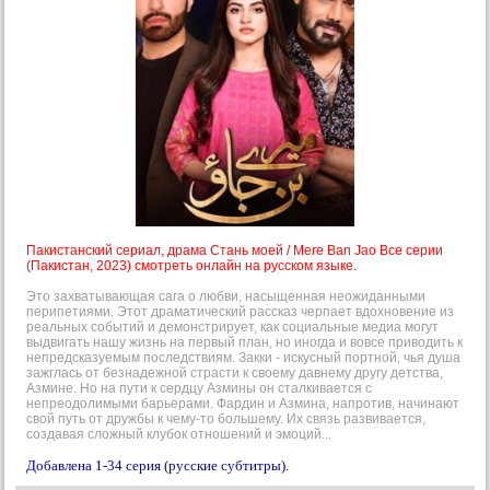
Пакистанский сериал, драма Стань моей / Mere Ban Jao Все серии
(Пакистан, 2023) смотреть онлайн на русском языке.
Это захватывающая сага о любви, насыщенная неожиданными
перипетиями. Этот драматический рассказ черпает вдохновение из
реальных событий и демонстрирует, как социальные медиа могут
выдвигать нашу жизнь на первый план, но иногда и вовсе приводить к
непредсказуемым последствиям. Закки - искусный портной, чья душа
зажглась от безнадежной страсти к своему давнему другу детства,
Азмине. Но на пути к сердцу Азмины он сталкивается с
непреодолимыми барьерами. Фардин и Азмина, напротив, начинают
свой путь от дружбы к чему-то большему. Их связь развивается,
создавая сложный клубок отношений и эмоций...
Добавлена 1-34 серия (русские субтитры).