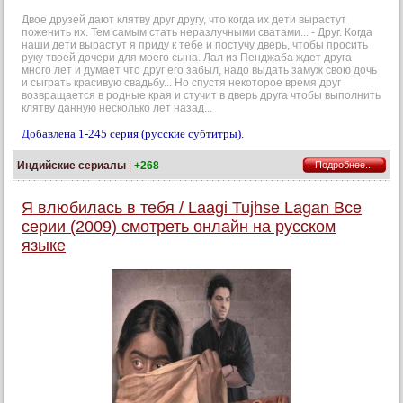
Двое друзей дают клятву друг другу, что когда их дети вырастут
поженить их. Тем самым стать неразлучными сватами... - Друг. Когда
наши дети вырастут я приду к тебе и постучу дверь, чтобы просить
руку твоей дочери для моего сына. Лал из Пенджаба ждет друга
много лет и думает что друг его забыл, надо выдать замуж свою дочь
и сыграть красивую свадьбу... Но спустя некоторое время друг
возвращается в родные края и стучит в дверь друга чтобы выполнить
клятву данную несколько лет назад...
Добавлена 1-245 серия (русские субтитры).
Индийские сериалы
|
+268
Подробнее...
Я влюбилась в тебя / Laagi Tujhse Lagan Все
серии (2009) смотреть онлайн на русском
языке