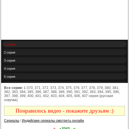
1 серия
2 серия
3 серия
4 серия
5 серия
6 серия
Все серии:
1-370, 371, 372, 373, 374, 375, 376, 377, 378, 379, 380, 381,
382, 383, 384, 385, 386, 387, 388, 389, 390, 391, 392, 393, 394, 395, 396,
7 серия
397, 398, 399, 400, 401, 402, 403, 404, 405, 406, 407 серия (русская
озвучка).
8 серия
9 серия
Понравилось видео - покажите друзьям :)
10 серия
Сериалы
/
Индийские сериалы смотреть онлайн
11 серия
+3243