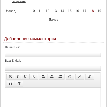
цитировать
76 серия
77 серия
Назад
1
...
10
11
12
13
14
15
16
17
18
19
78 серия
Далее
79 серия
80 серия
81 серия
Добавление комментария
82 серия
Ваше Имя:
83 серия
84 серия
Ваш E-Mail:
85 серия
86 серия
87 серия
88 серия
89 серия
90 серия
91 серия