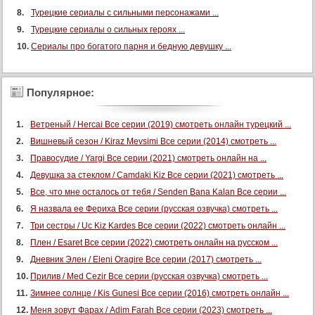
108 серия
Турецкие сериалы с сильными персонажами ...
Турецкие сериалы о сильных героях ...
109 серия
Сериалы про богатого парня и бедную девушку ...
110 серия
111 серия
112 серия
Популярное:
113 серия
Ветреный / Hercai Все серии (2019) смотреть онлайн турецкий ...
114 серия
Вишневый сезон / Kiraz Mevsimi Все серии (2014) смотреть ...
115 серия
Правосудие / Yargi Все серии (2021) смотреть онлайн на ...
116 серия
Девушка за стеклом / Camdaki Kiz Все серии (2021) смотреть ...
117 серия
Все, что мне осталось от тебя / Senden Bana Kalan Все серии ...
118 серия
Я назвала ее Фериха Все серии (русская озвучка) смотреть ...
Три сестры / Uc Kiz Kardes Все серии (2022) смотреть онлайн ...
119 серия
Плен / Esaret Все серии (2022) смотреть онлайн на русском ...
120 серия
Дневник Элен / Eleni Oragire Все серии (2017) смотреть ...
121 серия
Прилив / Med Cezir Все серии (русская озвучка) смотреть ...
122 серия
Зимнее солнце / Kis Gunesi Все серии (2016) смотреть онлайн ...
123 серия
Меня зовут Фарах / Adim Farah Все серии (2023) смотреть ...