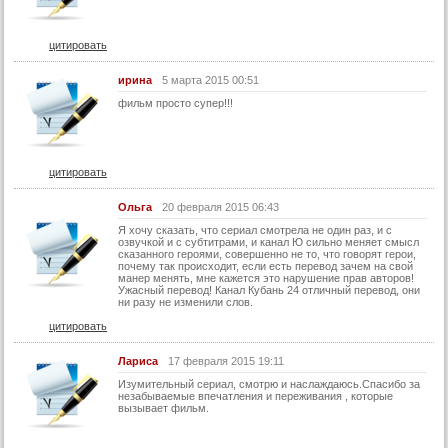
60 серия
61 серия
цитировать
62 серия
ирина
5 марта 2015 00:51
63 серия
фильм просто супер!!!
64 серия
65 серия
цитировать
66 серия
Ольга
20 февраля 2015 06:43
67 серия
Я хочу сказать, что сериал смотрела не один раз, и с
68 серия
озвучкой и с субтитрами, и канал Ю сильно меняет смысл
сказанного героями, совершенно не то, что говорят герои,
69 серия
почему так происходит, если есть перевод зачем на свой
манер менять, мне кажется это нарушение прав авторов!
Ужасный перевод! Канал Кубань 24 отличный перевод, они
70 серия
ни разу не изменили слов.
71 серия
цитировать
72 серия
Лариса
17 февраля 2015 19:11
73 серия
Изумительный сериал, смотрю и наслаждаюсь.Спасибо за
незабываемые впечатления и переживания , которые
74 серия
вызывает фильм.
75 серия