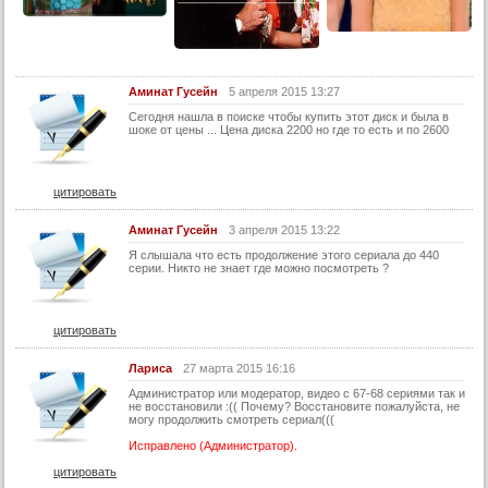
28 серия
29 серия
30 серия
Аминат Гусейн
5 апреля 2015 13:27
31 серия
Сегодня нашла в поиске чтобы купить этот диск и была в
шоке от цены ... Цена диска 2200 но где то есть и по 2600
32 серия
33 серия
цитировать
34 серия
35 серия
Аминат Гусейн
3 апреля 2015 13:22
Я слышала что есть продолжение этого сериала до 440
36 серия
серии. Никто не знает где можно посмотреть ?
37 серия
38 серия
цитировать
39 серия
Лариса
27 марта 2015 16:16
40 серия
Администратор или модератор, видео с 67-68 сериями так и
не восстановили :(( Почему? Восстановите пожалуйста, не
41 серия
могу продолжить смотреть сериал(((
42 серия
Исправлено (Администратор).
цитировать
43 серия