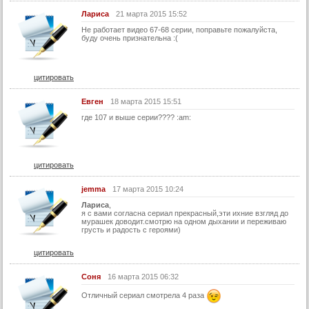
44 серия
Лариса
21 марта 2015 15:52
45 серия
Не работает видео 67-68 серии, поправьте пожалуйста,
буду очень признательна :(
46 серия
47 серия
цитировать
48 серия
Евген
18 марта 2015 15:51
49 серия
где 107 и выше серии???? :am:
50 серия
51 серия
52 серия
цитировать
53 серия
jemma
17 марта 2015 10:24
54 серия
Лариса
,
я с вами согласна сериал прекрасный,эти ихние взгляд до
мурашек доводит.смотрю на одном дыхании и переживаю
55 серия
грусть и радость с героями)
56 серия
цитировать
57 серия
Соня
16 марта 2015 06:32
58 серия
Отличный сериал смотрела 4 раза
59 серия