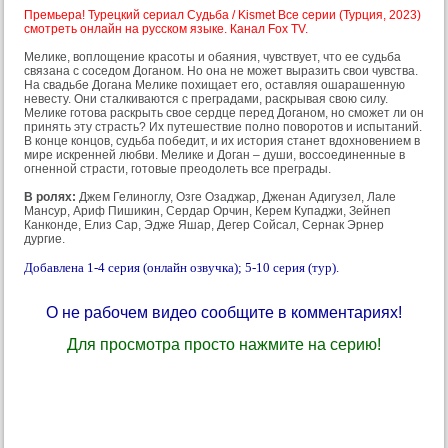
Премьера! Турецкий сериал Судьба / Kismet Все серии (Турция, 2023)
смотреть онлайн на русском языке. Канал Fox TV.
Мелике, воплощение красоты и обаяния, чувствует, что ее судьба
связана с соседом Доганом. Но она не может выразить свои чувства.
На свадьбе Догана Мелике похищает его, оставляя ошарашенную
невесту. Они сталкиваются с преградами, раскрывая свою силу.
Мелике готова раскрыть свое сердце перед Доганом, но сможет ли он
принять эту страсть? Их путешествие полно поворотов и испытаний.
В конце концов, судьба победит, и их история станет вдохновением в
мире искренней любви. Мелике и Доган – души, воссоединенные в
огненной страсти, готовые преодолеть все преграды.
В ролях:
Джем Гелиноглу, Озге Озаджар, Дженан Адигузел, Лале
Мансур, Ариф Пишикин, Сердар Орчин, Керем Купаджи, Зейнеп
Канконде, Елиз Сар, Эдже Яшар, Дегер Сойсал, Сернак Эрнер
дургие.
Добавлена 1-4 серия (онлайн озвучка); 5-10 серия (тур).
О не рабочем видео сообщите в комментариях!
Для просмотра просто нажмите на серию!