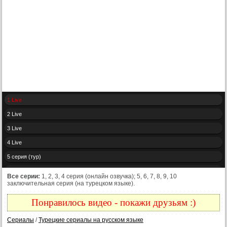
1 Live
2 Live
3 Live
4 Live
5 серия (тур)
6 серия (тур)
Все серии:
1, 2, 3, 4 серия (онлайн озвучка); 5, 6, 7, 8, 9, 10
заключительная серия (на турецком языке).
7 серия (тур)
8 серия (тур)
Понравилось видео - покажи друзьям :)
9 серия (тур)
Сериалы
/
Турецкие сериалы на русском языке