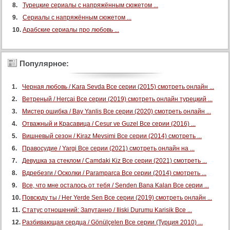
Турецкие сериалы с напряжённым сюжетом ...
Сериалы с напряжённым сюжетом ...
Арабские сериалы про любовь ...
Популярное:
Черная любовь / Kara Sevda Все серии (2015) смотреть онлайн ...
Ветреный / Hercai Все серии (2019) смотреть онлайн турецкий ...
Мистер ошибка / Bay Yanlis Все серии (2020) смотреть онлайн ...
Отважный и Красавица / Cesur ve Guzel Все серии (2016) ...
Вишневый сезон / Kiraz Mevsimi Все серии (2014) смотреть ...
Правосудие / Yargi Все серии (2021) смотреть онлайн на ...
Девушка за стеклом / Camdaki Kiz Все серии (2021) смотреть ...
Вдребезги / Осколки / Paramparca Все серии (2014) смотреть ...
Все, что мне осталось от тебя / Senden Bana Kalan Все серии ...
Повсюду ты / Her Yerde Sen Все серии (2019) смотреть онлайн ...
Статус отношений: Запутанно / Iliski Durumu Karisik Все ...
Разбивающая сердца / Gönülçelen Все серии (Турция 2010) ...