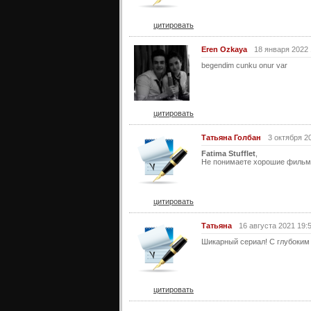
цитировать
Eren Ozkaya
18 января 2022 
begendim cunku onur var
цитировать
Татьяна Голбан
3 октября 2
Fatima Stufflet
,
Не понимаете хорошие фильмы
цитировать
Татьяна
16 августа 2021 19:
Шикарный сериал! С глубоки
цитировать