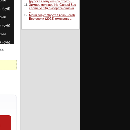
ерия
(русская озвучка) смотреть ...
Зимнее солнце / Kis Gunesi Все
серии (2016) смотреть онлайн
я (суб)
...
Меня зовут Фарах / Adim Farah
ерия
Все серии (2023) смотреть ...
я (суб)
ерия
я (суб)
 44
ерия
я (суб)
ерия
я (суб)
ерия
ерия
уб)
ерия
я (суб)
ерия
и