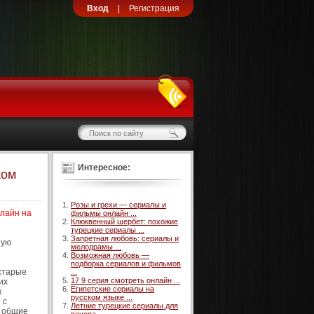
Вход
|
Регистрация
Интересное:
ком
Розы и грехи — сериалы и
нлайн на
фильмы онлайн ...
Клюквенный шербет: похожие
турецкие сериалы ...
Запретная любовь: сериалы и
ную
мелодрамы ...
Возможная любовь —
подборка сериалов и фильмов
 старые
...
17 9 серия смотреть онлайн ...
их
Египетские сериалы на
к
русском языке ...
 с
Летние турецкие сериалы для
т общие