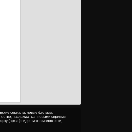
ерия
ерия
уб)
ерия
ерия
уб)
ерия
ерия
уб)
ерия
ерия
уб)
ерия
ерия
уб)
ерия
анские сериалы, новые фильмы,
ачестве, наслаждаться новыми сериями
ерия
орку (архив) видео материалов сети,
уб)
ерия