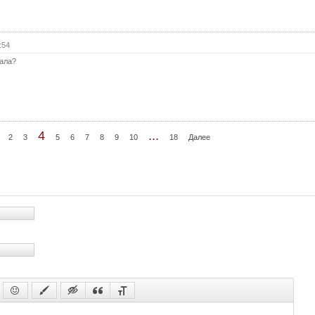
31 с
31 с
:54
(с
иала?
32 с
32 с
(с
33 с
4
...
2
3
5
6
7
8
9
10
18
Далее
33 с
(с
34 с
34 с
(с
35 с
35 с
(с
36 с
36 с
(с