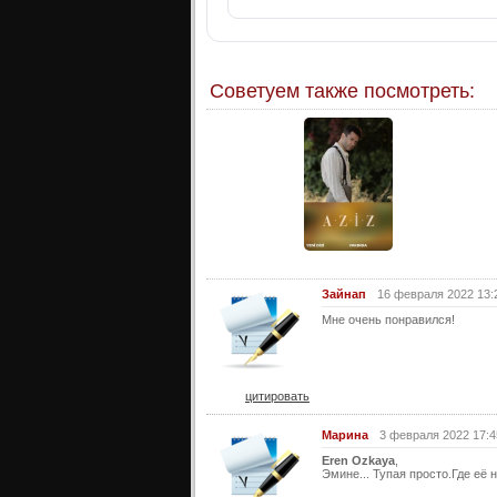
Советуем также посмотреть:
Зайнап
16 февраля 2022 13:
Мне очень понравился!
цитировать
Марина
3 февраля 2022 17:4
Eren Ozkaya
,
Эмине... Тупая просто.Где её 