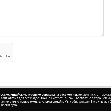
37 с
37 с
(с
38 с
38 с
(с
39 с
39 с
(с
40 с
40 с
(с
41 с
41 с
(с
42 с
сские, индийские, турецкие сериалы на русском языке
, армянские, пакист
ш сайт открыт для всех: здесь можно смотреть онлайн бесплатно в хорошем к
42 с
ючая им самые
новые мультфильмы онлайн
. Мы собирали для Вас лучшую сб
(с
 время суток.
43 с