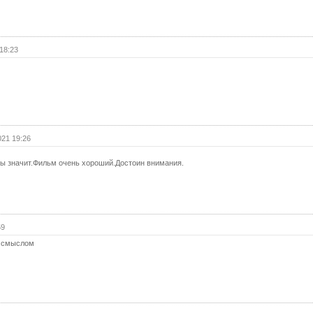
(с
19 с
19 с
18:23
(с
20 с
20 с
(с
2 се
021 19:26
21 с
21 с
 значит.Фильм очень хороший.Достоин внимания.
(с
22 с
22 с
(с
59
23 с
м смыслом
23 с
(с
24 с
24 с