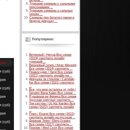
вечера ...
Турецкие сериалы с сильными
персонажами ...
Турецкие сериалы о сильных
героях ...
Сериалы про богатого парня и
бедную девушку ...
Популярное:
Ветреный / Hercai Все серии
(2019) смотреть онлайн
турецкий ...
ерия
Вишневый сезон / Kiraz Mevsimi
Все серии (2014) смотреть ...
я (суб)
Правосудие / Yargi Все серии
(2021) смотреть онлайн на ...
Девушка за стеклом / Camdaki
ерия
Kiz Все серии (2021) смотреть
...
я (суб)
Все, что мне осталось от тебя /
Senden Bana Kalan Все серии ...
ерия
Я назвала ее Фериха Все серии
(русская озвучка) смотреть ...
Три сестры / Uc Kiz Kardes Все
я (суб)
серии (2022) смотреть онлайн
...
ерия
Плен / Esaret Все серии (2022)
смотреть онлайн на русском ...
Дневник Элен / Eleni Oragire
я (суб)
Все серии (2017) смотреть ...
Прилив / Med Cezir Все серии