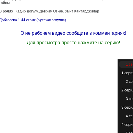
тайны…
В ролях:
Кадир Догулу, Деврим Озкан, Умит Кантарджилар
Добавлена 1-44 серия (русская озвучка).
О не рабочем видео сообщите в комментариях!
Для просмотра просто нажмите на серию!
1 с
1 сери
2 с
2 сери
3 с
3 сери
4 с
4 сери