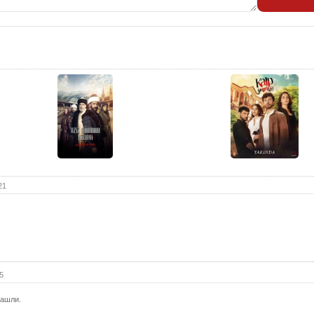
12 с
(с
13 с
13 с
(с
14 с
14 с
(с
15 с
15 с
(с
16 с
21
16 с
(с
17 с
17 с
(с
5
18 с
нашли.
18 с