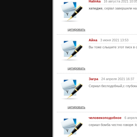
Halinka
16 августа 2021 10:0
хатидже
, серіал завершили на 
цитировать
Айна
3 июня 2021 13:53
Вы тоже слышите этот пис
цитировать
Загра
24 апреля 2021 16:37
Сериал бесподобный,с глубок
цитировать
человекоподобное
6 апрел
сериал бомба честно говоря :lo