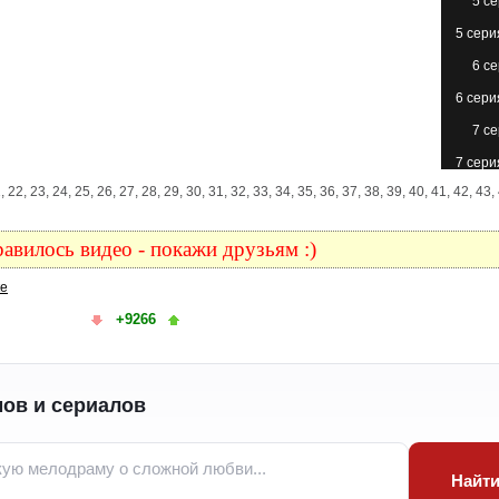
5 с
5 сери
6 с
6 сери
7 с
7 сери
 22, 23, 24, 25, 26, 27, 28, 29, 30, 31, 32, 33, 34, 35, 36, 37, 38, 39, 40, 41, 42, 43,
8 с
8 сери
авилось видео - покажи друзьям :)
9 с
ке
9 сери
+9266
10 с
10 с
(с
ов и сериалов
11 с
11 сери
12 с
Найт