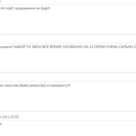
5
(с
44 серії!, продовження не буде!!
25 с
25 с
(с
26 с
26 с
к в сериале? КАКОЙ ТО ЗВОН ВСЁ ВРЕМЯ, ОСОБЕННО НА 13 СЕРИИ ОЧЕНЬ СИЛЬН
(с
27 с
27 с
(с
28 с
им смыслом,браво режиссёру и сценаристу!!!
28 с
(с
29 с
29 с
(с
я 2021 20:58
30 с
l:
30 с
(с