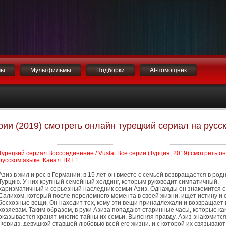
мы
Мультфильмы
Подборки
AI-помощник
рии (2019) смотреть онлайн турецкий сериал на русс
Турецкий сериал Воссоединение / Vuslat Все серии (Турция, 2019) смотреть о
русском языке. Канал TRT 1.
Азиз в жил и рос в Германии, в 15 лет он вместе с семьей возвращается в род
Турцию. У них крупный семейный холдинг, которым руководит симпатичный,
харизматичный и серьезный наследник семьи Азиз. Однажды он знакомится с
Салихом, который после переломного момента в своей жизни, ищет истину и
бесхозные вещи. Он находит тех, кому эти вещи принадлежали и возвращает 
хозяевам. Таким образом, в руки Азиза попадают старинные часы, которые ка
оказывается хранят многие тайны их семьи. Выясняя правду, Азиз знакомится
Феридэ, девушкой ставшей любовью всей его жизни, и с которой их связываю