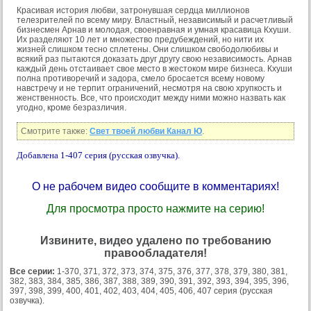
Красивая история любви, затронувшая сердца миллионов
телезрителей по всему миру. Властный, независимый и расчетливый
бизнесмен Арнав и молодая, своенравная и умная красавица Кхуши.
Их разделяют 10 лет и множество предубеждений, но нити их
жизней слишком тесно сплетены. Они слишком свободолюбивы и
всякий раз пытаются доказать друг другу свою независимость. Арнав
каждый день отстаивает свое место в жестоком мире бизнеса. Кхуши
полна противоречий и задора, смело бросается всему новому
навстречу и не терпит ограничений, несмотря на свою хрупкость и
женственность. Все, что происходит между ними можно назвать как
угодно, кроме безразличия.
Смотрите также:
Свет твоей любви Канал Ю
.
Добавлена 1-407 серия (русская озвучка).
О не рабочем видео сообщите в комментариях!
Для просмотра просто нажмите на серию!
Извините, видео удалено по требованию
правообладателя!
Все серии:
1-370, 371, 372, 373, 374, 375, 376, 377, 378, 379, 380, 381,
382, 383, 384, 385, 386, 387, 388, 389, 390, 391, 392, 393, 394, 395, 396,
397, 398, 399, 400, 401, 402, 403, 404, 405, 406, 407 серия (русская
озвучка).