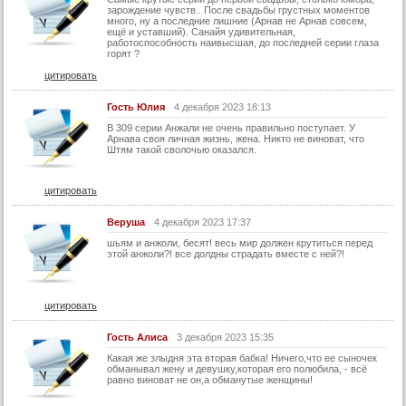
зарождение чувств.. После свадьбы грустных моментов
много, ну а последние лишние (Арнав не Арнав совсем,
ещё и уставший). Санайя удивительная,
работоспособность наивысшая, до последней серии глаза
горят ?
цитировать
Гость Юлия
4 декабря 2023 18:13
В 309 серии Анжали не очень правильно поступает. У
Арнава своя личная жизнь, жена. Никто не виноват, что
Штям такой сволочью оказался.
цитировать
Веруша
4 декабря 2023 17:37
шьям и анжоли, бесят! весь мир должен крутиться перед
этой анжоли?! все долдны страдать вместе с ней?!
цитировать
Гость Алиса
3 декабря 2023 15:35
Какая же злыдня эта вторая бабка! Ничего,что ее сыночек
обманывал жену и девушку,которая его полюбила, - всё
равно виноват не он,а обманутые женщины!