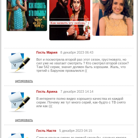
Гость Мария
8 декабря 2023 06:43
Вот и посмотрела второй раз этот сезон, грустновато, но
сил уже не хватает смотреть ? Кто смотрел второй сезон?
Там 542 серии, значит должен быть хорошим. Жаль, что
третий с Баруном провалился ((
цитировать
Гость Арина
7 декабря 2023 14:14
В интернете полно видео хорошего качества из каждой
серии. Почему же тут много серий, как-будто с ТВ снято
или как (((
цитировать
Гость Настя
5 декабря 2023 04:15
Самые крутые серии до первой свадьбы, столько юмора,