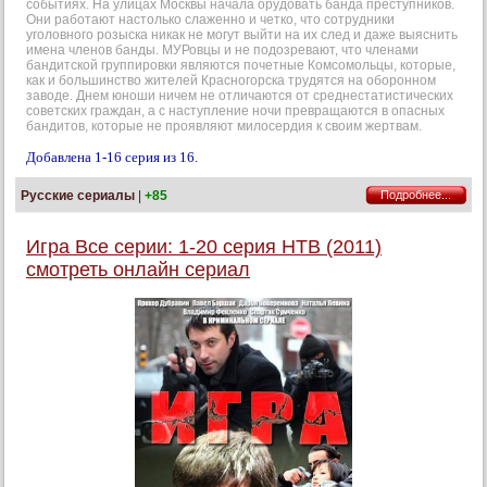
событиях. На улицах Москвы начала орудовать банда преступников.
Они работают настолько слаженно и четко, что сотрудники
уголовного розыска никак не могут выйти на их след и даже выяснить
имена членов банды. МУРовцы и не подозревают, что членами
бандитской группировки являются почетные Комсомольцы, которые,
как и большинство жителей Красногорска трудятся на оборонном
заводе. Днем юноши ничем не отличаются от среднестатистических
советских граждан, а с наступление ночи превращаются в опасных
бандитов, которые не проявляют милосердия к своим жертвам.
Добавлена 1-16 серия из 16.
Русские сериалы
|
+85
Подробнее...
Игра Все серии: 1-20 серия НТВ (2011)
смотреть онлайн сериал