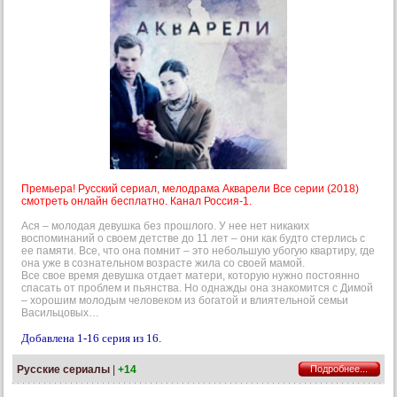
Премьера! Русский сериал, мелодрама Акварели Все серии (2018)
смотреть онлайн бесплатно. Канал Россия-1.
Ася – молодая девушка без прошлого. У нее нет никаких
воспоминаний о своем детстве до 11 лет – они как будто стерлись с
ее памяти. Все, что она помнит – это небольшую убогую квартиру, где
она уже в сознательном возрасте жила со своей мамой.
Все свое время девушка отдает матери, которую нужно постоянно
спасать от проблем и пьянства. Но однажды она знакомится с Димой
– хорошим молодым человеком из богатой и влиятельной семьи
Васильцовых…
Добавлена 1-16 серия из 16.
Русские сериалы
|
+14
Подробнее...