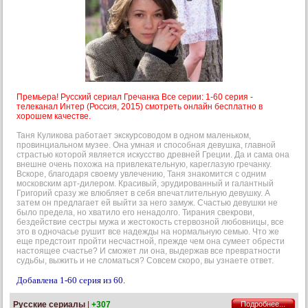
Премьера! Русский сериал Гречанка Все серии: 1-60 серия -
телеканал Интер (Россия, 2015) смотреть онлайн бесплатно в
хорошем качестве.
Таня Куликова работает экскурсоводом в одном маленьком,
провинциальном музее. Она умная и способная девушка, главной
страстью которой является искусство древней Греции. Да и сама она
внешне очень похожа на привлекательную, кареглазую гречанку.
Вскоре, благодаря своему увлечению, Таня знакомится с одним
московским арт-дилером. Красивый, эрудированный и галантный
Григорий сразу же влюбляет в себя впечатлительную девушку. А
затем он предлагает ей выйти за него замуж. Счастью девушки не
было предела, но хватило его ненадолго. Тирания свекрови,
бездействие сестры мужа и жестокость стервозной любовницы, все
это в одночасье рушит все надежды на нормальную семью. Что же
еще предстоит пройти несчастной, прежде чем она сумеет обрести
настоящее счастье? И сможет ли она, выдержав все превратности
судьбы, выжить и не сломаться? Совсем скоро, вы узнаете ответ.
Добавлена 1-60 серия из 60.
Русские сериалы
|
+307
Подробнее...