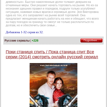
девяностых». Быстро накопленные долги толкают девушек на
отчаянные меры. Они решают начать торговать на рынке. Но из-за
незнания здешних правил и порядков, подруги только усугубляют
ситуацию, наживая новых врагов и огромные долги. Зоя Викторовна
одна из тех, кто заправляет на рынке всей торговлей. Она
предлагает женщинам начать работать на нее и обещает, что всего
за пару поездок за границу те смогут не только расплатиться по
долгам, но и обеспечить свои семьи...
Добавлена 1-32 серия из 32.
Русские сериалы
|
+226
Подробнее...
Поки станиця спить / Пока станица спит Все
серии (2014) смотреть онлайн русский сериал