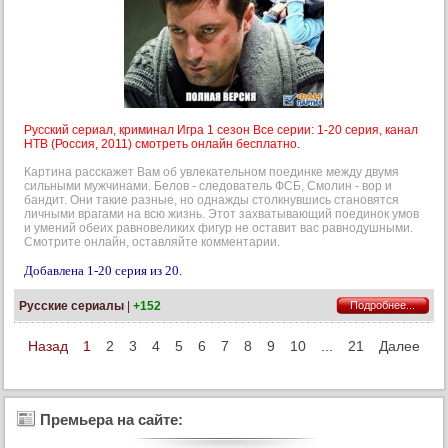
Русский сериал, криминал Игра 1 сезон Все серии: 1-20 серия, канал
НТВ (Россия, 2011) смотреть онлайн бесплатно.
Картина расскажет Вам об увлекательном поединке между двумя
сильными мужчинами. Белов - следователь ФСБ, Смолин - вор и
бандит. Они такие разные, но однажды столкнувшись становятся
личными врагами на всю жизнь. Этот захватывающий поединок умов
и умений обеих равновеликих фигур не оставит вас равнодушными.
Смотрите онлайн, оставляйте комментарии.
Добавлена 1-20 серия из 20.
Русские сериалы
|
+152
Подробнее...
Назад
1
2
3
4
5
6
7
8
9
10
...
21
Далее
Премьера на сайте: