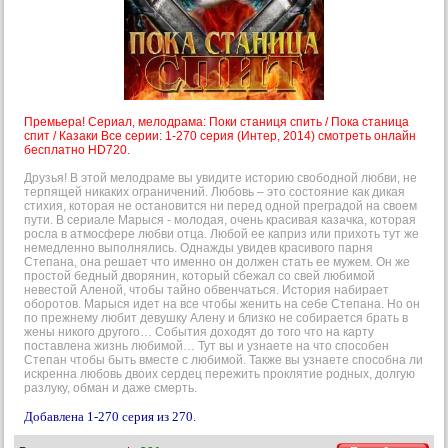
Премьера! Сериал, мелодрама: Поки станиця спить / Пока станица
спит / Казаки Все серии: 1-270 серия (Интер, 2014) смотреть онлайн
бесплатно HD720.
Друзья! В этой мелодраме вы увидите историю свободной любви, не
терпящей никаких ограничений. Любовь – это состояние как дикая
стихия, которая не остановится ни перед одной преградой на своем
пути. В сериале Марыся - молодая, очень красивая казачка, которая
росла в атмосфере любви отца. Любой ее каприз или прихоть тут же
немедленно выполнялись. Однажды увидев красивого парня
Степана, она решает что именно он должен стать ее мужем. Он же
простой бедный дворянин, который сбежал со свей любимой
невестой Аленой, чтобы тайно обвенчаться. История набирает
оборотов. Марыся идет на все чтобы женить на себе Степана. Но он
по прежнему любит девушку Алену и близко не собирается брать в
жены никого другого… События доходят до того что на карту
поставлена жизнь любимой… Тут вы и узнаете на что способен
Степан чтобы быть вместе с любимой. Также вы узнаете способна ли
искренна любовь двоих сердец пережить проклятие родных, долгую
разлуку, обман и даже смерть.
Добавлена 1-270 серия из 270.