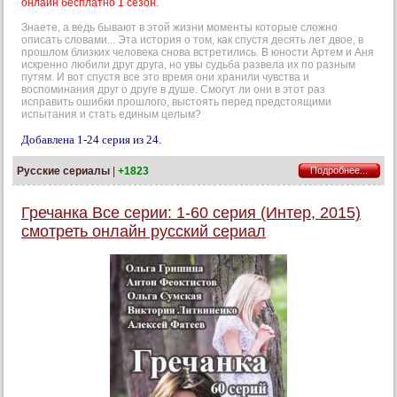
онлайн бесплатно 1 сезон.
Знаете, а ведь бывают в этой жизни моменты которые сложно
описать словами... Эта история о том, как спустя десять лет двое, в
прошлом близких человека снова встретились. В юности Артем и Аня
искренно любили друг друга, но увы судьба развела их по разным
путям. И вот спустя все это время они хранили чувства и
воспоминания друг о друге в душе. Смогут ли они в этот раз
исправить ошибки прошлого, выстоять перед предстоящими
испытания и стать единым целым?
Добавлена 1-24 серия из 24.
Русские сериалы
|
+1823
Подробнее...
Гречанка Все серии: 1-60 серия (Интер, 2015)
смотреть онлайн русский сериал