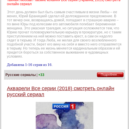
Тайная любовь / Таємне кохання Все серии (Украина, 2019) смотреть
онлайн сериал
Этот день должен был быть самым счастливым в жизни Любы – ее
жених, Юрий Браницкий сделал ей долгожданное предложение. В
тот вечер они, возвращаясь домой, попадают в страшную аварию –
по вине Юры под колесами его автомобиля погибает беременная
женщина. Это ужасная трагедия, но ситуация осложняется тем, что
Юрию прочат головокружительную карьеру в прокуратуре, но с таким
преступлением на ней можно поставить крест, а сам он надолго
сядет в тюрьму. И тогда Люба, не желая для своего возлюбленного
подобной участи, берет его вину на себя и вместо него отправляется
в тюрьму. Но теперь ее жизнь меняется кардинальным образом и ей
придется бороться за собственное выживание в чудовищных
условиях.
Добавлена 1-16 серия из 16.
Русские сериалы
|
+33
Подробнее...
Акварели Все серии (2018) смотреть онлайн
русский сериал