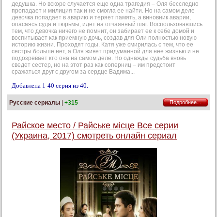
дедушка. Но вскоре случается еще одна трагедия – Оля бесследно
пропадает и милиция так и не смогла ее найти. Но на самом деле
девочка попадает в аварию и теряет память, а виновник аварии,
опасаясь суда и тюрьмы, идет на отчаянный шаг. Воспользовавшись
тем, что девочка ничего не помнит, он забирает ее к себе домой и
воспитывает как приемную дочь, создав для Оли полностью новую
историю жизни. Проходят годы. Катя уже смирилась с тем, что ее
сестры больше нет, а Оля живет придуманной для нее жизнью и не
подозревает кто она на самом деле. Но однажды судьба вновь
сведет сестер, но на этот раз как соперниц – им предстоит
сражаться друг с другом за сердце Вадима...
Добавлена 1-40 серия из 40.
Русские сериалы
|
+315
Подробнее...
Райское место / Райське місце Все серии
(Украина, 2017) смотреть онлайн сериал