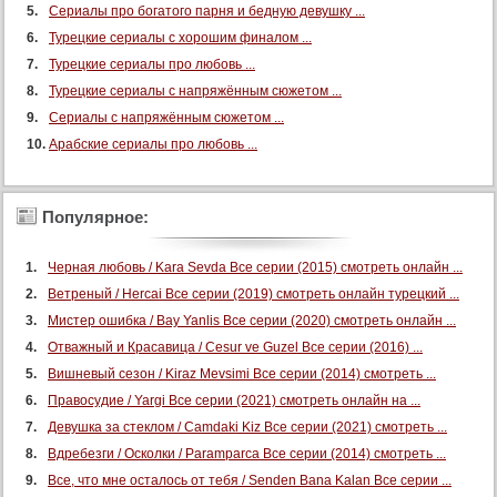
Сериалы про богатого парня и бедную девушку ...
Турецкие сериалы с хорошим финалом ...
Турецкие сериалы про любовь ...
Турецкие сериалы с напряжённым сюжетом ...
Сериалы с напряжённым сюжетом ...
Арабские сериалы про любовь ...
Популярное:
Черная любовь / Kara Sevda Все серии (2015) смотреть онлайн ...
Ветреный / Hercai Все серии (2019) смотреть онлайн турецкий ...
Мистер ошибка / Bay Yanlis Все серии (2020) смотреть онлайн ...
Отважный и Красавица / Cesur ve Guzel Все серии (2016) ...
Вишневый сезон / Kiraz Mevsimi Все серии (2014) смотреть ...
Правосудие / Yargi Все серии (2021) смотреть онлайн на ...
Девушка за стеклом / Camdaki Kiz Все серии (2021) смотреть ...
Вдребезги / Осколки / Paramparca Все серии (2014) смотреть ...
Все, что мне осталось от тебя / Senden Bana Kalan Все серии ...