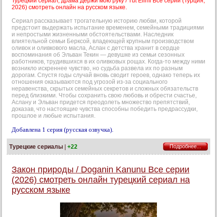
Турецкий сериал, драма Держи мою руку / Tut Elimi Все серии (Турция,
2026) смотреть онлайн на русском языке.
Сериал рассказывает трогательную историю любви, которой
предстоит выдержать испытание временем, семейными традициями
и непростыми жизненными обстоятельствами. Наследник
влиятельной семьи Берксой, владеющей крупным производством
оливок и оливкового масла, Аслан с детства хранит в сердце
воспоминания об Эльван Текин — девушке из семьи сезонных
работников, трудившихся в их оливковых рощах. Когда-то между ними
возникло искреннее чувство, но судьба развела их по разным
дорогам. Спустя годы случай вновь сводит героев, однако теперь их
отношения оказываются под угрозой из-за социального
неравенства, скрытых семейных секретов и сложных обязательств
перед близкими. Чтобы сохранить свою любовь и обрести счастье,
Аслану и Эльван придется преодолеть множество препятствий,
доказав, что настоящие чувства способны победить предрассудки,
прошлое и любые испытания.
Добавлена 1 серия (русская озвучка).
Турецкие сериалы
|
+22
Подробнее...
Закон природы / Doganin Kanunu Все серии
(2026) смотреть онлайн турецкий сериал на
русском языке