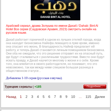
Арабский сериал, драма Золушка по имени Дахаб / Dahab: Bint Al
Hotel Все серии (Саудовская Аравия, 2023) смотреть онлайн на
русском языке.
Дахаб работает горничной в одном из лучших отелей города, когда
она находит бизнесмена Найефа лежащего в луже крови, именно
она спасает его жизнь. В благодарность Найеф предлагает ей
работу, и теперь Дахаб становится личным помощником бизнесмена.
Они оба не ожидали, что это решение отправит их на опасный путь,
где будут сталкиваться с различными трудностями. Вместе они будут
искать правду, и Дахаб научится многому о жизни и о себе. Кроме
того, она влюбится в своего работодателя, но понимает, что это
невозможно, так как между ними слишком большая разница в
общественном статусе...
Добавлена 1-10 серия (русская озвучка).
Турецкие сериалы
|
+185
Подробнее...
Назад
1
2
3
4
5
6
7
8
9
10
...
115
Далее