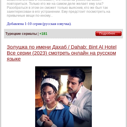
повториться. Только кто же на самом деле желает ему зла?
Разобраться в этом он сможет только выяснив, кто же был так
заинтересован в его устранении. Ему предстоит посмотреть на
привычные вещи по-иному...
Добавлена 1-10 серия (русская озвучка).
Турецкие сериалы
|
+181
Подробнее...
Золушка по имени Дахаб / Dahab: Bint Al Hotel
Все серии (2023) смотреть онлайн на русском
языке