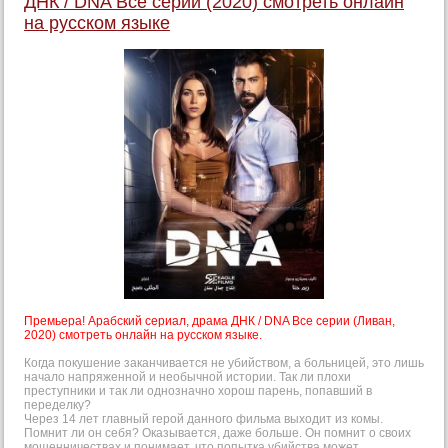
ДНК / DNA Все серии (2020) смотреть онлайн
на русском языке
Премьера! Арабский сериал, драма ДНК / DNA Все серии (Ливан,
2020) смотреть онлайн на русском языке.
Когда покушение заканчивается не убийством, а больницей, это лишь
начало напряженной и необычной истории. Так ли плохи
преступники и так ли однозначно хорош парень, попавший в
переделку?
Через 14 лет главный герой данного фильма выходит из комы.
Помнит ли он себя? Оказывается, даже больше. Он помнит о своих
мошенничествах и понимает, что попытка убийства может