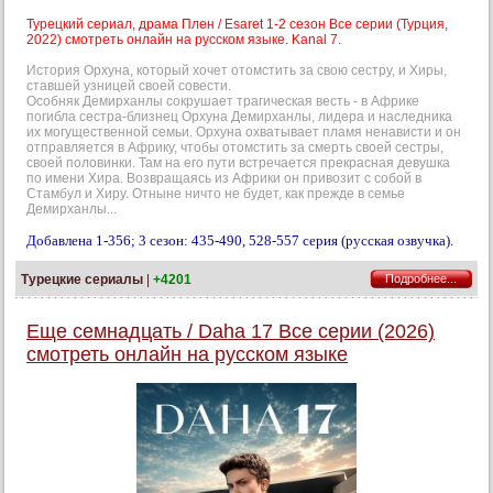
Турецкий сериал, драма Плен / Esaret 1-2 сезон Все серии (Турция,
2022) смотреть онлайн на русском языке. Kanal 7.
История Орхуна, который хочет отомстить за свою сестру, и Хиры,
ставшей узницей своей совести.
Особняк Демирханлы сокрушает трагическая весть - в Африке
погибла сестра-близнец Орхуна Демирханлы, лидера и наследника
их могущественной семьи. Орхуна охватывает пламя ненависти и он
отправляется в Африку, чтобы отомстить за смерть своей сестры,
своей половинки. Там на его пути встречается прекрасная девушка
по имени Хира. Возвращаясь из Африки он привозит с собой в
Стамбул и Хиру. Отныне ничто не будет, как прежде в семье
Демирханлы...
Добавлена 1-356; 3 сезон: 435-490, 528-557 серия (русская озвучка).
Турецкие сериалы
|
+4201
Подробнее...
Еще семнадцать / Daha 17 Все серии (2026)
смотреть онлайн на русском языке