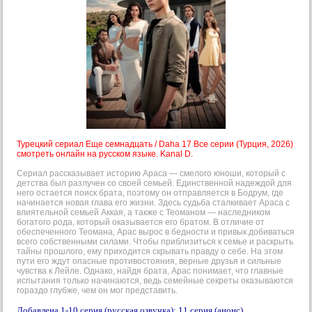
Турецкий сериал Еще семнадцать / Daha 17 Все серии (Турция, 2026)
смотреть онлайн на русском языке. Kanal D.
Сериал рассказывает историю Араса — смелого юноши, который с
детства был разлучен со своей семьей. Единственной надеждой для
него остается поиск брата, поэтому он отправляется в Бодрум, где
начинается новая глава его жизни. Здесь судьба сталкивает Араса с
влиятельной семьей Аккая, а также с Теоманом — наследником
богатого рода, который оказывается его братом. В отличие от
обеспеченного Теомана, Арас вырос в бедности и привык добиваться
всего собственными силами. Чтобы приблизиться к семье и раскрыть
тайны прошлого, ему приходится скрывать правду о себе. На этом
пути его ждут опасные противостояния, верные друзья и сильные
чувства к Лейле. Однако, найдя брата, Арас понимает, что главные
испытания только начинаются, ведь семейные секреты оказываются
гораздо глубже, чем он мог представить.
Добавлена 1-10 серия (русская озвучка); 11 серия (анонс).