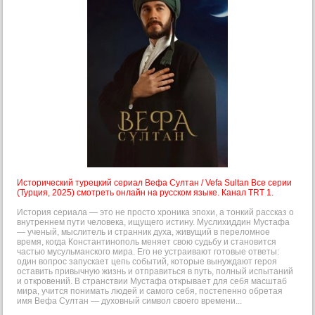
Исторический турецкий сериал Вефа Султан / Vefa Sultan Все серии
(Турция, 2025) смотреть онлайн на русском языке. Канал TRT 1.
История сериала — это не просто хроника эпохи, а тонкий рассказ о
внутреннем пути человека, ищущего истину. Муслихиддин Мустафа
— ученый, мыслитель и странник духа, живущий в переломное
время, когда Константинополь меняет свою судьбу и становится
частью мусульманского мира. Его не устраивают готовые ответы:
один вопрос запускает цепь событий, которые вынуждают героя
оставить привычную жизнь и отправиться в путь, полный испытаний
и откровений. В странствии Мустафа открывает для себя масштаб
мира, учится понимать людей и самого себя, постепенно обретая
имя Вефа Султан — духовный символ своего времени...