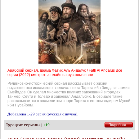
Арабский сериал, драма Фатих Аль Андалус / Fath Al Andalus Все
серии (2022) смотреть онлайн на русском языке.
Религиозно-исторический сериал рассказывает о жизни
выдающегося исламского военачальника Тарика ибн Зияда из армии
Омейядов. Он сделал множество великих завоеваний в городах
Танжер, Сеута и Толедо и завоевал Андалусию. В сериале также
рассказывается о знаменитом споре Тарика с его командиром Мусой
ибн Нусайром.
Добавлена 1-29 серия (русская озвучка).
Турецкие сериалы
|
+19
Подробнее...