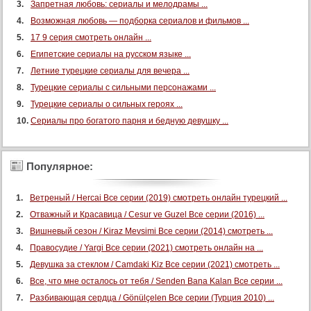
Запретная любовь: сериалы и мелодрамы ...
Возможная любовь — подборка сериалов и фильмов ...
17 9 серия смотреть онлайн ...
Египетские сериалы на русском языке ...
Летние турецкие сериалы для вечера ...
Турецкие сериалы с сильными персонажами ...
Турецкие сериалы о сильных героях ...
Сериалы про богатого парня и бедную девушку ...
Популярное:
Ветреный / Hercai Все серии (2019) смотреть онлайн турецкий ...
Отважный и Красавица / Cesur ve Guzel Все серии (2016) ...
Вишневый сезон / Kiraz Mevsimi Все серии (2014) смотреть ...
Правосудие / Yargi Все серии (2021) смотреть онлайн на ...
Девушка за стеклом / Camdaki Kiz Все серии (2021) смотреть ...
Все, что мне осталось от тебя / Senden Bana Kalan Все серии ...
Разбивающая сердца / Gönülçelen Все серии (Турция 2010) ...