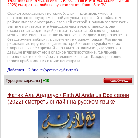
Турецкий сериал Чужая жизнь / Baskalarinin Hayati Все серии (Турция,
2026) смотреть онлайн на русском языке. Канал Star TV.
Сериал рассказывает историю Хюльи — красивой, умной и
невероятно целеустремлённой девушки, выросшей в небогатом
районе вместе с матерью и старшей сестрой. Получив возможность
учиться в университете благодаря частичной стипендии, она
оказывается среди людей, чья жизнь кажется ей воплощением
мечты. Постепенно желание вырваться из бедности перерастает в
безудержные амбиции, а стремление к успеху толкает Хюлью на
рискованную игру, последствия которой изменят судьбы многих.
Очарованный её харизмой Сарп быстро понимает, что чувства к
девушке втягивают его в опасное противостояние, где любовь
переплетается с борьбой за влияние и власть. Каждое решение
героев приближает их к точке невозврата...
Добавлен 1-2 Анонс (русские субтитры).
Турецкие сериалы
|
+10
Подробнее...
Фатих Аль Андалус / Fath Al Andalus Все серии
(2022) смотреть онлайн на русском языке