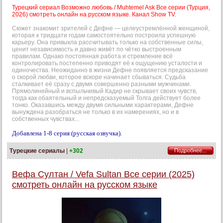
Турецкий сериал Возможно любовь / Muhtemel Ask Все серии (Турция,
2026) смотреть онлайн на русском языке. Канал Show TV.
Сюжет знакомит зрителей с Дефне — целеустремлённой женщиной,
которая к тридцати годам самостоятельно построила успешную
карьеру. Она привыкла рассчитывать только на собственные силы,
ценит независимость и давно живёт по чётко выстроенным
правилам. Однако постоянная работа и стремление всё
контролировать постепенно приводят её к ощущению усталости и
одиночества. Неожиданно в жизни Дефне появляется предсказание
о скорой любви, которое вскоре начинает сбываться. Судьба
сталкивает её сразу с двумя совершенно разными мужчинами.
Прямолинейный и вспыльчивый Кадир не скрывает своих чувств,
тогда как обаятельный и непредсказуемый Толга действует более
тонко. Оказавшись между двумя сильными характерами, Дефне
вынуждена разобраться не только в их намерениях, но и в
собственных чувствах...
Добавлена 1-8 серия (русская озвучка).
Турецкие сериалы
|
+302
Подробнее...
Вефа Султан / Vefa Sultan Все серии (2025)
смотреть онлайн на русском языке