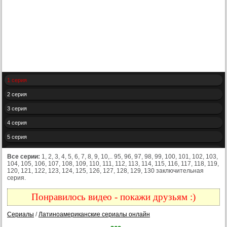
1 серия
2 серия
3 серия
4 серия
5 серия
6 серия
Все серии:
1, 2, 3, 4, 5, 6, 7, 8, 9, 10,.. 95, 96, 97, 98, 99, 100, 101, 102, 103,
104, 105, 106, 107, 108, 109, 110, 111, 112, 113, 114, 115, 116, 117, 118, 119,
7 серия
120, 121, 122, 123, 124, 125, 126, 127, 128, 129, 130 заключительная
серия.
8 серия
9 серия
Понравилось видео - покажи друзьям :)
10 серия
Сериалы
/
Латиноамериканские сериалы онлайн
11 серия