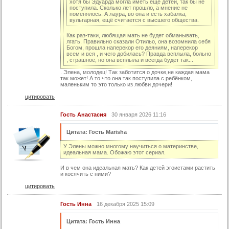
хотя бы Эдуарда могла иметь ещё детей, так бы не
поступила. Сколько лет прошло, а мнение не
44 серия
поменялось. А лаура, во она и есть хабалка,
вульгарная, ещё считается с высшего общества.
45 серия
Как раз-таки, любящая мать не будет обманывать,
46 серия
лгать. Правильно сказали Отильо, она возомнила себя
Богом, прошла наперекор его деяниям, наперекор
47 серия
всем и вся , и чего добилась? Правда всплыла, больно
, страшное, но она всплыла и всегда будет так...
48 серия
. Элена, молодец! Так заботится о дочке,не каждая мама
так может! А то что она так поступила с ребёнком,
49 серия
маленьким то это только из любви дочери!
50 серия
цитировать
51 серия
Гость Анастасия
30 января 2026 11:16
52 серия
Цитата: Гость Marisha
53 серия
У Элены можно многому научиться о материнстве,
54 серия
идеальная мама. Обожаю этот сериал.
55 серия
И в чем она идеальная мать? Как детей эгоистами растить
и косячить с ними?
56 серия
цитировать
57 серия
Гость Инна
16 декабря 2025 15:09
58 серия
Цитата: Гость Инна
59 серия