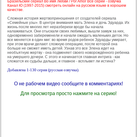
Бразильский сериал Во имя любви / Por Amor Все серии - озвучка
Канал Ю (1997-2015) смотреть онлайн на русском языке в хорошем
качестве.
Сложная история жертвоприношения от создателей сериала
«Семейные узы». В центре внимания мать Элена и дочь Эдуарда. Их
жизнь после многих лет неразберихи вроде бы начала
налаживаться. Они отыскали своих любимых, вышли замуж за них,
одновременно забеременели и начали ожидать маленьких деток. Но
все меняется в один миг: во время родов ребенок Эдуарды умирает,
при этом врачи делают сложную операцию, после которой она
больше не сможет иметь детей. Узнав это все Элена идет на
необъятную жертву - она подменяет своего новорождённого ребенка
на умершего дочери. С этого и начинается главная интрига - как
сложатся их судьбы дальше, и главное - всплывет ли истина?
Добавлена 1-130 серия (русская озвучка).
О не рабочем видео сообщите в комментариях!
Для просмотра просто нажмите на серию!