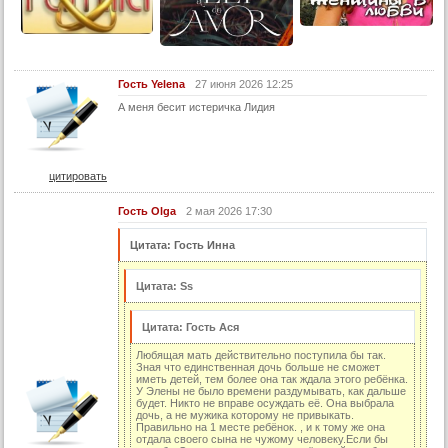
28 серия
29 серия
30 серия
Гость Yelena
27 июня 2026 12:25
31 серия
А меня бесит истеричка Лидия
32 серия
33 серия
цитировать
34 серия
Гость Olga
2 мая 2026 17:30
35 серия
36 серия
Цитата: Гость Инна
37 серия
Цитата: Ss
38 серия
39 серия
Цитата: Гость Ася
40 серия
Любящая мать действительно поступила бы так.
Зная что единственная дочь больше не сможет
иметь детей, тем более она так ждала этого ребёнка.
41 серия
У Элены не было времени раздумывать, как дальше
будет. Никто не вправе осуждать её. Она выбрала
42 серия
дочь, а не мужика которому не привыкать.
Правильно на 1 месте ребёнок. , и к тому же она
43 серия
отдала своего сына не чужому человеку.Если бы