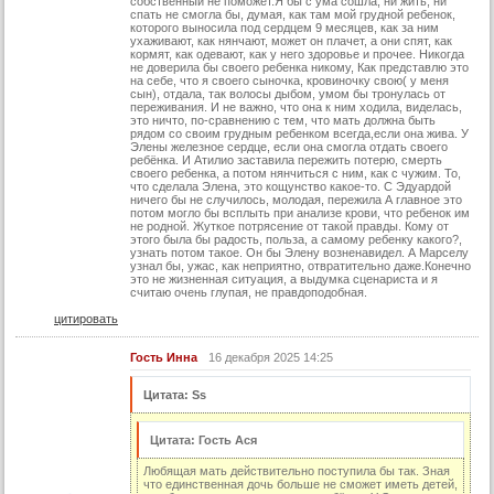
собственный не поможет.Я бы с ума сошла, ни жить, ни
спать не смогла бы, думая, как там мой грудной ребенок,
76 серия
которого выносила под сердцем 9 месяцев, как за ним
ухаживают, как нянчают, может он плачет, а они спят, как
77 серия
кормят, как одевают, как у него здоровье и прочее. Никогда
не доверила бы своего ребенка никому, Как представлю это
на себе, что я своего сыночка, кровиночку свою( у меня
78 серия
сын), отдала, так волосы дыбом, умом бы тронулась от
переживания. И не важно, что она к ним ходила, виделась,
79 серия
это ничто, по-сравнению с тем, что мать должна быть
рядом со своим грудным ребенком всегда,если она жива. У
80 серия
Элены железное сердце, если она смогла отдать своего
ребёнка. И Атилио заставила пережить потерю, смерть
своего ребенка, а потом нянчиться с ним, как с чужим. То,
81 серия
что сделала Элена, это кощунство какое-то. С Эдуардой
ничего бы не случилось, молодая, пережила А главное это
82 серия
потом могло бы всплыть при анализе крови, что ребенок им
не родной. Жуткое потрясение от такой правды. Кому от
83 серия
этого была бы радость, польза, а самому ребенку какого?,
узнать потом такое. Он бы Элену возненавидел. А Марселу
узнал бы, ужас, как неприятно, отвратительно даже.Конечно
84 серия
это не жизненная ситуация, а выдумка сценариста и я
считаю очень глупая, не правдоподобная.
85 серия
цитировать
86 серия
Гость Инна
16 декабря 2025 14:25
87 серия
88 серия
Цитата: Ss
89 серия
Цитата: Гость Ася
90 серия
Любящая мать действительно поступила бы так. Зная
91 серия
что единственная дочь больше не сможет иметь детей,