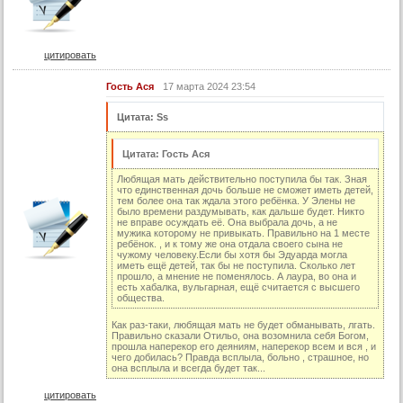
108 серия
109 серия
цитировать
110 серия
Гость Ася
17 марта 2024 23:54
111 серия
112 серия
Цитата: Ss
113 серия
Цитата: Гость Ася
114 серия
Любящая мать действительно поступила бы так. Зная
что единственная дочь больше не сможет иметь детей,
115 серия
тем более она так ждала этого ребёнка. У Элены не
было времени раздумывать, как дальше будет. Никто
116 серия
не вправе осуждать её. Она выбрала дочь, а не
мужика которому не привыкать. Правильно на 1 месте
117 серия
ребёнок. , и к тому же она отдала своего сына не
чужому человеку.Если бы хотя бы Эдуарда могла
иметь ещё детей, так бы не поступила. Сколько лет
118 серия
прошло, а мнение не поменялось. А лаура, во она и
есть хабалка, вульгарная, ещё считается с высшего
119 серия
общества.
120 серия
Как раз-таки, любящая мать не будет обманывать, лгать.
Правильно сказали Отильо, она возомнила себя Богом,
121 серия
прошла наперекор его деяниям, наперекор всем и вся , и
чего добилась? Правда всплыла, больно , страшное, но
она всплыла и всегда будет так...
122 серия
123 серия
цитировать