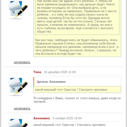
тем более она так ждала этого ребёнка. У Элены не
было времени раздумывать, как дальше будет. Никто
92 серия
не вправе осуждать её. Она выбрала дочь, а не
мужика которому не привыкать. Правильно на 1 месте
93 серия
ребёнок. , и к тому же она отдала своего сына не
чужому человеку.Если бы хотя бы Эдуарда могла
94 серия
иметь ещё детей, так бы не поступила. Сколько лет
прошло, а мнение не поменялось. А лаура, во она и
есть хабалка, вульгарная, ещё считается с высшего
95 серия
общества.
96 серия
Как раз-таки, любящая мать не будет обманывать, лгать.
Правильно сказали Отильо, она возомнила себя Богом,
97 серия
прошла наперекор его деяниям, наперекор всем и вся , и
чего добилась? Правда всплыла, больно , страшное, но
98 серия
она всплыла и всегда будет так...
99 серия
цитировать
100 серия
Тнна
16 декабря 2025 11:08
101 серия
Цитата: Анонимно
102 серия
какой мерзкий этот Орестас ! Смотреть противно
103 серия
Я солидарна с Вами, тошнит от этого алкаша, даже когда он
104 серия
трезвый...
105 серия
цитировать
106 серия
Анонимно
5 ноября 2025 19:04
107 серия
какой мерзкий этот Орестас ! Смотреть противно