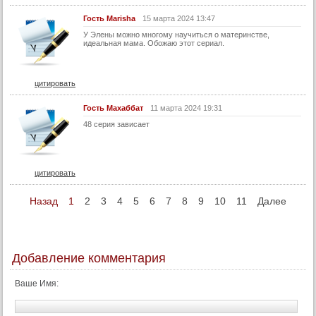
124 серия
Гость Marisha
15 марта 2024 13:47
125 серия
У Элены можно многому научиться о материнстве,
идеальная мама. Обожаю этот сериал.
126 серия
127 серия
цитировать
128 серия
Гость Махаббат
11 марта 2024 19:31
129 серия
48 серия зависает
130 серия
Конец
цитировать
Назад
1
2
3
4
5
6
7
8
9
10
11
Далее
Добавление комментария
Ваше Имя: