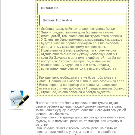
60 серия
Цитата: Ss
61 серия
Цитата: Гость Ася
62 серия
Любящая мать действительно поступила бы так.
63 серия
Зная что единственная дочь больше не сможет
иметь детей, тем более она так ждала этого ребёнка.
64 серия
У Элены не было времени раздумывать, как дальше
будет. Никто не вправе осуждать её. Она выбрала
дочь, а не мужика которому не привыкать.
65 серия
Правильно на 1 месте ребёнок. , и к тому же она
отдала своего сына не чужому человеку.Если бы
66 серия
хотя бы Эдуарда могла иметь ещё детей, так бы не
поступила. Сколько лет прошло, а мнение не
67 серия
поменялось. А лаура, во она и есть хабалка,
вульгарная, ещё считается с высшего общества.
68 серия
Как раз-таки, любящая мать не будет обманывать,
лгать. Правильно сказали Отильо, она возомнила себя
69 серия
Богом, прошла наперекор его деяниям, наперекор
всем и вся , и чего добилась? Правда всплыла, больно
70 серия
, страшное, но она всплыла и всегда будет так...
71 серия
Я против того, что Элена правильно поступила отдав
своего ребенка дочери. Каждый должен проживать свою
72 серия
жизнь, свою судьбу, а отдать собственного дитя замужней
дочери , это безумие.
73 серия
Да будь она хоть трижды дочь, но она должна иметь свою
судьбу, а не получать ребенка от матери. Как игрушку в
74 серия
детстве.
Она не одна, живет с мужем, могли ребенка взять из
приюта, если любовь у них, а если нет, то и ребёнок
75 серия