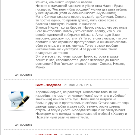
женаты, изменяют направо и налево.
Нюзхет с мамашкой заказали и убили отца Налян. Брата
30 серия (суб)
посадили. "Честная и благородная" кузина два раза отбила
у нее мужиков (хотя их сложно назвать мужчинами).
31 серия
Мать Сенихи заказала своего мужа (отца Сенихи). Сениха
то против одних, то против других, мать свою тоже с
балкона столкнула. Никого не наказали.
31 серия (суб)
В конце Нюзхет, когда бросает Налян, сказал, что это она в
него выстрелила, потому что сказала Халиту, что он со
32 серия
своей подстилкой собирался сбежать. А им надо было
ковровую дорожку постелить? То есть она сказала, что они
32 серия (суб)
сбегают, и это страшное преступление, а он можно сказать
убил ее отца, и это так, ерунда. То есть люди вообще
никакой вины не чувствуют. И за ручки пошли, такие
33 серия
слащавые, аж тошно.
В итоге все счастливы, кроме Налян, которая в дурке
33 серия (суб)
лежит. И кто, спрашивается, довел человека до такого
состояния? Все "положительные" герои - Сениха, Нюзхет,
Конец
Мюкю.
цитировать
Гость Людмила
21 мая 2026 11:14
Хороший сериал, не растянут. Финал счастливым не
назовёшь, потому что главная (мать) мучитель и убийца (
заказчица) начала есть лук. Налан плела интриги не
больше других и просто сильно любила. Отказалась от отца
дважды ради любви и даже собственную жизнь хотела
отдать. И такую участь молодая женщина не заслуживает.
Нюккерем мне никогда не нравилась её любовИ к Халиту и
Нюзхету нуни разу не впечатлили.
цитировать
Luba Shlayen
21 мая 2026 05:17