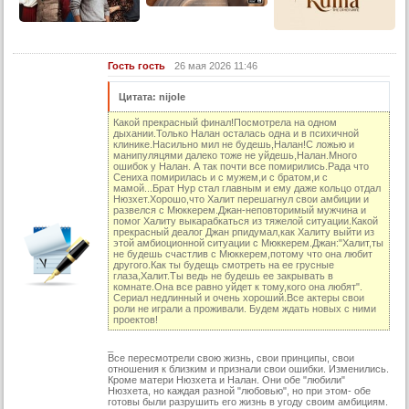
14 серия (суб)
15 серия
Гость гость
26 мая 2026 11:46
15 серия (суб)
Цитата: nijole
16 серия
Какой прекрасный финал!Посмотрела на одном
16 серия (суб)
дыхании.Только Налан осталась одна и в психичной
клинике.Насильно мил не будешь,Налан!С ложью и
17 серия
манипуляцями далеко тоже не уйдешь,Налан.Много
ошибок у Налан. А так почти все помирились.Рада что
17 серия (суб)
Сениха помирилась и с мужем,и с братом,и с
мамой...Брат Нур стал главным и ему даже кольцо отдал
Нюзхет.Хорошо,что Халит перешагнул свои амбиции и
18 серия
развелся с Мюккерем.Джан-неповторимый мужчина и
помог Халиту выкарабкаться из тяжелой ситуации.Какой
18 серия (суб)
прекрасный деалог Джан рпидумал,как Халиту выйти из
этой амбиоционной ситуации с Мюккерем.Джан:"Халит,ты
19 серия
не будешь счастлив с Мюккерем,потому что она любит
другого.Как ты будещь смотреть на ее грусные
глаза,Халит.Ты ведь не будешь ее закрывать в
19 серия (суб)
комнате.Она все равно уйдет к тому,кого она любят".
Сериал недлинный и очень хороший.Все актеры свои
20 серия
роли не играли а проживали. Будем ждать новых с ними
проектов!
20 серия (суб)
_
21 серия
Все пересмотрели свою жизнь, свои принципы, свои
отношения к близким и признали свои ошибки. Изменились.
21 серия (суб)
Кроме матери Нюзхета и Налан. Они обе "любили"
Нюзхета, но каждая разной "любовью", но при этом- обе
готовы были разрушить его жизнь в угоду своим амбициям.
22 серия