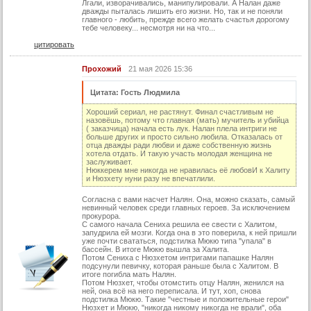
Лгали, изворачивались, манипулировали. А Налан даже
дважды пыталась лишить его жизни. Но, так и не поняли
22 серия (суб)
главного - любить, прежде всего желать счастья дорогому
тебе человеку... несмотря ни на что...
23 серия
цитировать
23 серия (суб)
Прохожий
21 мая 2026 15:36
24 серия
Цитата: Гость Людмила
24 серия (суб)
Хороший сериал, не растянут. Финал счастливым не
25 серия
назовёшь, потому что главная (мать) мучитель и убийца
( заказчица) начала есть лук. Налан плела интриги не
25 серия (суб)
больше других и просто сильно любила. Отказалась от
отца дважды ради любви и даже собственную жизнь
26 серия
хотела отдать. И такую участь молодая женщина не
заслуживает.
Нюккерем мне никогда не нравилась её любовИ к Халиту
26 серия (суб)
и Нюзхету нуни разу не впечатлили.
27 серия
Согласна с вами насчет Налян. Она, можно сказать, самый
невинный человек среди главных героев. За исключением
27 серия (суб)
прокурора.
С самого начала Сениха решила ее свести с Халитом,
28 серия
запудрила ей мозги. Когда она в это поверила, к ней пришли
уже почти свататься, подстилка Мюкю типа "упала" в
бассейн. В итоге Мюкю вышла за Халита.
28 серия (суб)
Потом Сениха с Нюзхетом интригами папашке Налян
подсунули певичку, которая раньше была с Халитом. В
29 серия
итоге погибла мать Налян.
Потом Нюзхет, чтобы отомстить отцу Налян, женился на
29 серия (суб)
ней, она всё на него переписала. И тут, хоп, снова
подстилка Мюкю. Такие "честные и положительные герои"
Нюзхет и Мюкю, "никогда никому никогда не врали", оба
30 серия