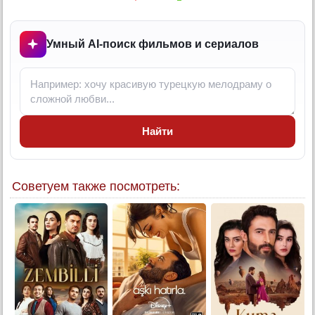
6 серия (суб)
7 серия
Умный AI-поиск фильмов и сериалов
7 серия (суб)
8 серия
8 серия (суб)
9 серия
Найти
9 серия (суб)
10 серия
10 серия (суб)
Советуем также посмотреть:
11 серия
11 серия (суб)
12 серия
12 серия (суб)
13 серия
13 серия (суб)
14 серия