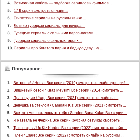
Возможная любовь — подборка сериалов и фильмов ...
17 9 серия смотреть онлайн ...
Египетские сериалы на русском языке ...
Летние турецкие сериалы для вечера ...
Турецкие сериалы с сильными персонажами ...
Турецкие сериалы о сильных героях ...
Сериалы про богатого парня и бедную девушку ...
Популярное:
Ветреный / Hercai Все серии (2019) смотреть онлайн турецкий ...
Вишневый сезон / Kiraz Mevsimi Все серии (2014) смотреть ...
Правосудие / Yargi Все серии (2021) смотреть онлайн на ...
Девушка за стеклом / Camdaki Kiz Все серии (2021) смотреть ...
Все, что мне осталось от тебя / Senden Bana Kalan Все серии ...
Я назвала ее Фериха Все серии (русская озвучка) смотреть ...
Три сестры / Uc Kiz Kardes Все серии (2022) смотреть онлайн ...
Плен / Esaret Все серии (2022) смотреть онлайн на русском ...