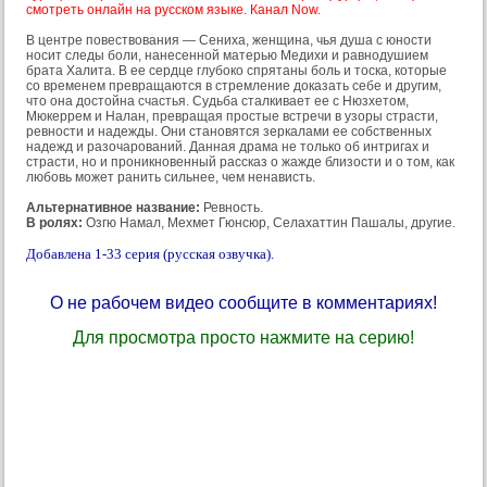
смотреть онлайн на русском языке. Канал Now.
В центре повествования — Сениха, женщина, чья душа с юности
носит следы боли, нанесенной матерью Медихи и равнодушием
брата Халита. В ее сердце глубоко спрятаны боль и тоска, которые
со временем превращаются в стремление доказать себе и другим,
что она достойна счастья. Судьба сталкивает ее с Нюзхетом,
Мюкеррем и Налан, превращая простые встречи в узоры страсти,
ревности и надежды. Они становятся зеркалами ее собственных
надежд и разочарований. Данная драма не только об интригах и
страсти, но и проникновенный рассказ о жажде близости и о том, как
любовь может ранить сильнее, чем ненависть.
Альтернативное название:
Ревность.
В ролях:
Озгю Намал, Мехмет Гюнсюр, Селахаттин Пашалы, другие.
Добавлена 1-33 серия (русская озвучка).
О не рабочем видео сообщите в комментариях!
Для просмотра просто нажмите на серию!