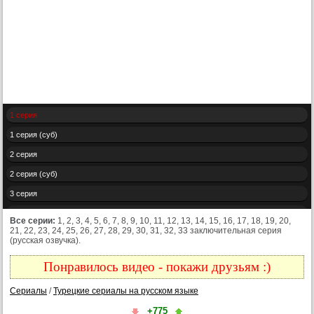
1 серия
1 серия (суб)
2 серия
2 серия (суб)
3 серия
3 серия (суб)
Все серии:
1, 2, 3, 4, 5, 6, 7, 8, 9, 10, 11, 12, 13, 14, 15, 16, 17, 18, 19, 20,
21, 22, 23, 24, 25, 26, 27, 28, 29, 30, 31, 32, 33 заключительная серия
4 серия
(русская озвучка).
4 серия (суб)
Понравилось видео - покажи друзьям :)
5 серия
Сериалы
/
Турецкие сериалы на русском языке
5 серия (суб)
+775
6 серия