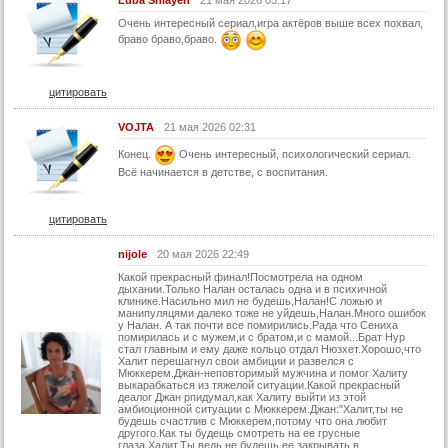
Очень интересный сериал,игра актёров выше всех похвал,
браво браво,браво.
цитировать
VOJTA
21 мая 2026 02:31
Конец.
Очень интересный, психологический сериал.
Всё начинается в детстве, с воспитания.
цитировать
nijole
20 мая 2026 22:49
Какой прекрасный финал!Посмотрела на одном
дыхании.Только Налан осталась одна и в психичной
клинике.Насильно мил не будешь,Налан!С ложью и
манипуляцями далеко тоже не уйдешь,Налан.Много ошибок
у Налан. А так почти все помирились.Рада что Сениха
помирилась и с мужем,и с братом,и с мамой...Брат Нур
стал главным и ему даже кольцо отдал Нюзхет.Хорошо,что
Халит перешагнул свои амбиции и развелся с
Мюккерем.Джан-неповторимый мужчина и помог Халиту
выкарабкаться из тяжелой ситуации.Какой прекрасный
деалог Джан рпидумал,как Халиту выйти из этой
амбиоционной ситуации с Мюккерем.Джан:"Халит,ты не
будешь счастлив с Мюккерем,потому что она любит
другого.Как ты будещь смотреть на ее грусные
глаза,Халит.Ты ведь не будешь ее закрывать в