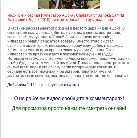
Индийский сериал Император Ашока / Chakravartin Ashoka Samrat
Все серии (Индия, 2015) смотреть онлайн на русском языке.
В картине рассказывается о жизни и первого царя индии Ашока. В
свое время ему удалось добиться высоких военных достижений,
завоевав большую часть Южной Азии. Но после всех побед
император решил отказаться воевать. Вместо этого он стал
отличным правителем, нес своему народу веру, добро и надежду.
Кроме того Ашока стал проповедовать учение Драхмы. Этот
император по праву считается покровителем учения Будды.
Историки утверждают, что именно Ашока приложил максимум усилий,
чтобы буддизм стал мировой религией. Предлагаем посмотреть этот
фильм всем, ведь в его основу легли исторические события. В
сериале есть все: красивая игра актеров, приятная музыка,
увлекательные сюжеты, поэтому он просто не может не понравиться.
Добавлена 1-442 серия (русская озвучка).
О не рабочем видео сообщите в комментариях!
Для просмотра просто нажмите смотреть онлайн!