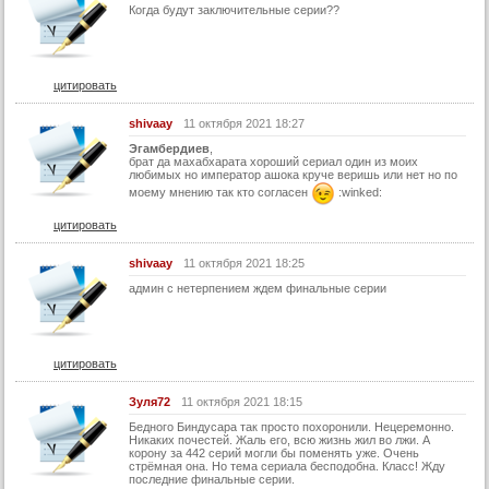
58 серия
Когда будут заключительные серии??
59 серия
60 серия
цитировать
61 серия
shivaay
11 октября 2021 18:27
62 серия
Эгамбердиев
,
63 серия
брат да махабхарата хороший сериал один из моих
любимых но император ашока круче веришь или нет но по
моему мнению так кто согласен
:winked:
64 серия
65 серия
цитировать
66 серия
shivaay
11 октября 2021 18:25
67 серия
админ с нетерпением ждем финальные серии
68 серия
69 серия
цитировать
70 серия
Зуля72
11 октября 2021 18:15
71 серия
Бедного Биндусара так просто похоронили. Нецеремонно.
72 серия
Никаких почестей. Жаль его, всю жизнь жил во лжи. А
корону за 442 серий могли бы поменять уже. Очень
стрёмная она. Но тема сериала бесподобна. Класс! Жду
73 серия
последние финальные серии.