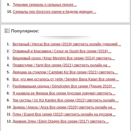
106 серия
Турецкие сериалы о сильных героях ...
107 серия
Сериалы про богатого парня и бедную девушку ...
108 серия
109 серия
Популярное:
110 серия
111 серия
Ветреный / Hercai Все серии (2019) смотреть онлайн турецкий ...
Отважный и Красавица / Cesur ve Guzel Все серии (2016) ...
112 серия
Вишневый сезон / Kiraz Mevsimi Все серии (2014) смотреть ...
113 серия
Правосудие / Yargi Все серии (2021) смотреть онлайн на ...
114 серия
Девушка за стеклом / Camdaki Kiz Все серии (2021) смотреть ...
115 серия
Все, что мне осталось от тебя / Senden Bana Kalan Все серии ...
116 серия
Разбивающая сердца / Gönülçelen Все серии (Турция 2010) ...
117 серия
Я назвала ее Фериха Все серии (русская озвучка) смотреть ...
Три сестры / Uc Kiz Kardes Все серии (2022) смотреть онлайн ...
118 серия
Задира / Ариза / Ariza Все серии (2020) смотреть онлайн на ...
119 серия
Плен / Esaret Все серии (2022) смотреть онлайн на русском ...
120 серия
Дневник Элен / Eleni Oragire Все серии (2017) смотреть ...
121 серия