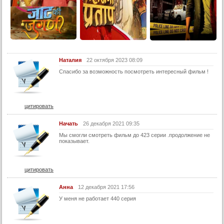
26 серия
27 серия
28 серия
29 серия
30 серия
Наталия
22 октября 2023 08:09
Спасибо за возможность посмотреть интересный фильм !
31 серия
32 серия
33 серия
цитировать
34 серия
Начать
26 декабря 2021 09:35
35 серия
Мы смогли смотреть фильм до 423 серии .продолжение не
показывает.
36 серия
37 серия
цитировать
38 серия
39 серия
Анна
12 декабря 2021 17:56
У меня не работает 440 серия
40 серия
41 серия