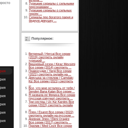
вечера ...
просто
Турецкие сериалы с сильными
персонажами ...
Турецкие сериалы о сильных
героях ...
Сериалы про богатого парня и
бедную девушку ...
Популярное:
Ветреный / Hercai Все серии
(2019) смотреть онлайн
турецкий ...
Вишневый сезон / Kiraz Mevsimi
Все серии (2014) смотреть ...
Правосудие / Yargi Все серии
ерия
(2021) смотреть онлайн на ...
Девушка за стеклом / Camdaki
ерия
Kiz Все серии (2021) смотреть
...
ерия
Все, что мне осталось от тебя /
Senden Bana Kalan Все серии ...
Я назвала ее Фериха Все серии
ерия
(русская озвучка) смотреть ...
Три сестры / Uc Kiz Kardes Все
ерия
серии (2022) смотреть онлайн
...
Плен / Esaret Все серии (2022)
ерия
смотреть онлайн на русском ...
Дневник Элен / Eleni Oragire
ерия
Все серии (2017) смотреть ...
Прилив / Med Cezir Все серии