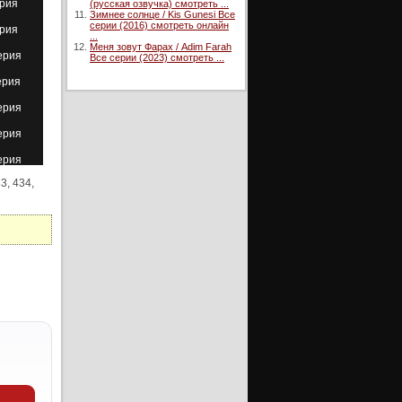
ерия
(русская озвучка) смотреть ...
Зимнее солнце / Kis Gunesi Все
серии (2016) смотреть онлайн
ерия
...
Меня зовут Фарах / Adim Farah
ерия
Все серии (2023) смотреть ...
ерия
ерия
ерия
ерия
33, 434,
ерия
ерия
ерия
ерия
ерия
ерия
ерия
ерия
ерия