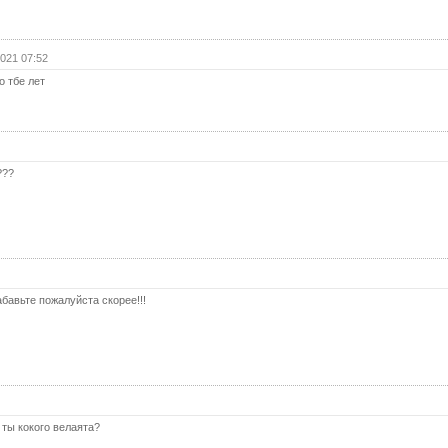
55 с
56 с
021 07:52
57 с
о тбе лет
58 с
59 с
60 с
???
61 с
62 с
63 с
64 с
бавьте пожалуйста скорее!!!
65 с
66 с
67 с
68 с
 ты кокого велаята?
69 с