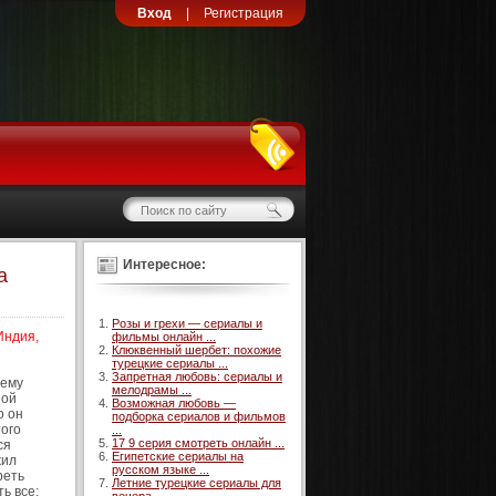
Вход
|
Регистрация
Интересное:
а
Розы и грехи — сериалы и
Индия,
фильмы онлайн ...
Клюквенный шербет: похожие
турецкие сериалы ...
Запретная любовь: сериалы и
 ему
мелодрамы ...
ной
Возможная любовь —
о он
подборка сериалов и фильмов
того
...
17 9 серия смотреть онлайн ...
ся
Египетские сериалы на
жил
русском языке ...
реть
Летние турецкие сериалы для
ь все: