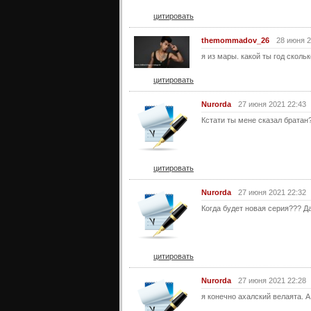
цитировать
themommadov_26
28 июня 2
я из мары. какой ты год скольк
цитировать
Nurorda
27 июня 2021 22:43
Кстати ты мене сказал братан
цитировать
Nurorda
27 июня 2021 22:32
Когда будет новая серия??? Да
цитировать
Nurorda
27 июня 2021 22:28
я конечно ахалский велаята. А