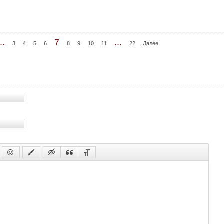
70 с
71 с
72 с
..
7
...
3
4
5
6
8
9
10
11
22
Далее
73 с
74 с
75 с
76 с
77 с
78 с
79 с
80 с
81 с
82 с
83 с
84 с
85 с