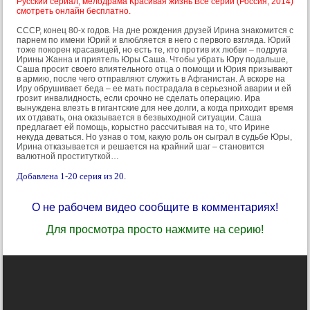
Русский сериал, мелодрама Красивая жизнь Все серии (Россия, 2014)
смотреть онлайн бесплатно.
СССР, конец 80-х годов. На дне рождения друзей Ирина знакомится с
парнем по имени Юрий и влюбляется в него с первого взгляда. Юрий
тоже покорен красавицей, но есть те, кто против их любви – подруга
Ирины Жанна и приятель Юры Саша. Чтобы убрать Юру подальше,
Саша просит своего влиятельного отца о помощи и Юрия призывают
в армию, после чего отправляют служить в Афганистан. А вскоре на
Иру обрушивает беда – ее мать пострадала в серьезной аварии и ей
грозит инвалидность, если срочно не сделать операцию. Ира
вынуждена влезть в гигантские для нее долги, а когда приходит время
их отдавать, она оказывается в безвыходной ситуации. Саша
предлагает ей помощь, корыстно рассчитывая на то, что Ирине
некуда деваться. Но узнав о том, какую роль он сыграл в судьбе Юры,
Ирина отказывается и решается на крайний шаг – становится
валютной проституткой…
Добавлена 1-20 серия из 20.
О не рабочем видео сообщите в комментариях!
Для просмотра просто нажмите на серию!