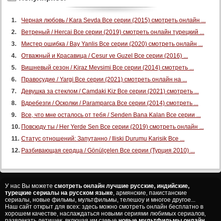
Черная любовь / Kara Sevda Все серии (2015) смотреть онлайн ...
Ветреный / Hercai Все серии (2019) смотреть онлайн турецкий ...
Мистер ошибка / Bay Yanlis Все серии (2020) смотреть онлайн ...
Отважный и Красавица / Cesur ve Guzel Все серии (2016) ...
Вишневый сезон / Kiraz Mevsimi Все серии (2014) смотреть ...
Правосудие / Yargi Все серии (2021) смотреть онлайн на ...
Девушка за стеклом / Camdaki Kiz Все серии (2021) смотреть ...
Вдребезги / Осколки / Paramparca Все серии (2014) смотреть ...
Все, что мне осталось от тебя / Senden Bana Kalan Все серии ...
Повсюду ты / Her Yerde Sen Все серии (2019) смотреть онлайн ...
Статус отношений: Запутанно / Iliski Durumu Karisik Все ...
Разбивающая сердца / Gönülçelen Все серии (Турция 2010) ...
У нас Вы можете
смотреть онлайн лучшие русские, индийские,
турецкие сериалы на русском языке
, армянские, пакистанские
сериалы, новые фильмы, мультфильмы, телешоу и многое другое...
Наш сайт открыт для всех: здесь можно смотреть онлайн бесплатно в
хорошем качестве, наслаждаться новыми сериями любимых сериалов,
развлекать детишек, включая им самые
новые мультфильмы онлайн
.