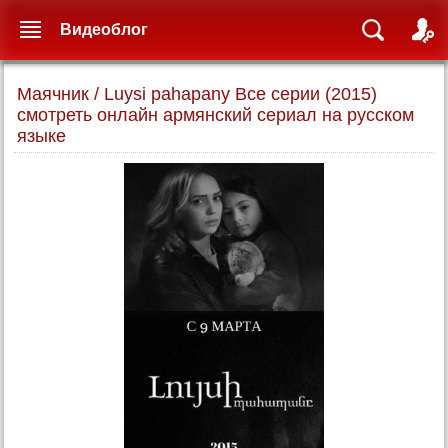
Видеоблог
Маячник / Luysi pahapany Все серии (2015)
смотреть онлайн армянский сериал на русском
языке