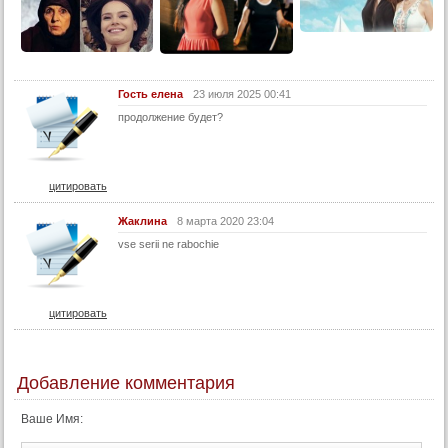
Гость елена
23 июля 2025 00:41
продолжение будет?
цитировать
Жаклина
8 марта 2020 23:04
vse serii ne rabochie
цитировать
Добавление комментария
Ваше Имя: