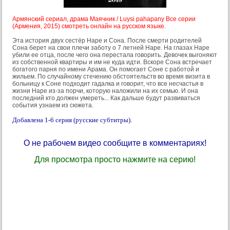
Армянский сериал, драма Маячник / Luysi pahapany Все серии
(Армения, 2015) смотреть онлайн на русском языке.
Эта история двух сестёр Наре и Сона. После смерти родителей
Сона берет на свои плечи заботу о 7 летней Наре. На глазах Наре
убили ее отца, после чего она перестала говорить. Девочек выгоняют
из собственной квартиры и им не куда идти. Вскоре Сона встречает
богатого парня по имени Арама. Он помогает Соне с работой и
жильем. По случайному стечению обстоятельств во время визита в
больницу к Соне подходит гадалка и говорит, что все несчастья в
жизни Наре из-за порчи, которую наложили на их семью. И она
последний кто должен умереть... Как дальше будут развиваться
события узнаем из сюжета.
Добавлена 1-6 серия (русские субтитры).
О не рабочем видео сообщите в комментариях!
Для просмотра просто нажмите на серию!